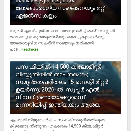
ഓര്‍മപ്പെടുത്തലുമായി
ലോകാരോഗ്യ സംഘടനയും മറ്റ്
ഏജന്‍സികളും
സുരഭി എസ് പുതിയ പഠനം അനുസരിച്ച്, രണ്ട് വയസ്സില്‍
താഴെയുള്ള കുഞ്ഞുങ്ങള്‍ക്കും കൊച്ചുകുട്ടികള്‍ക്കും
യാതൊരുവിധ സ്‌ക്രീന്‍ സമയവും നല്‍കാന്‍
പാട...
Readmore
5
പസഫിക്കില്‍ 14,500 കിലോമീറ്റര്‍
വിസ്തൃതിയില്‍ താപതരംഗം;
സമുദ്രോപരിതലം 15 സെന്റി മീറ്റര്‍
ഉയര്‍ന്നു, 2026-ല്‍ 'സൂപ്പര്‍ എല്‍
നിനോ' ഉണ്ടായേക്കുമെന്ന്
മുന്നറിയിപ്പ്, ഇന്ത്യക്കും ആശങ്ക
എം രാഖി ന്യൂയോര്‍ക്: പസഫിക് സമുദ്രത്തിലൂടെ
കിഴക്കോട്ട് നീങ്ങുന്ന, ഏകദേശം 14,500 കിലോമീറ്റര്‍