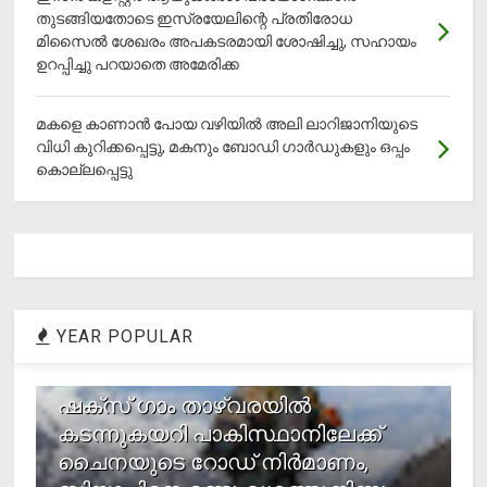
തുടങ്ങിയതോടെ ഇസ്രയേലിന്റെ പ്രതിരോധ
മിസൈല്‍ ശേഖരം അപകടരമായി ശോഷിച്ചു, സഹായം
ഉറപ്പിച്ചു പറയാതെ അമേരിക്ക
മകളെ കാണാന്‍ പോയ വഴിയില്‍ അലി ലാറിജാനിയുടെ
വിധി കുറിക്കപ്പെട്ടു, മകനും ബോഡി ഗാര്‍ഡുകളും ഒപ്പം
കൊല്ലപ്പെട്ടു
YEAR POPULAR
1
ഷക്സ് ​ഗാം താഴ്‌വരയിൽ
കടന്നുകയറി പാകിസ്ഥാനിലേക്ക്
ചൈനയുടെ റോഡ് നിർമാണം,