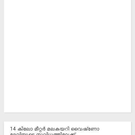
14 കിലോ മീറ്റര്‍ മലകയറി വൈഷ്‌ണോ
ദേവിയുടെ സവിധത്തിലേക്ക്