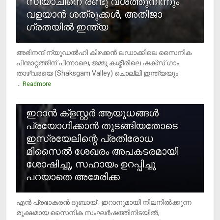
സിയാചിനെ രണ്ടു വശത്തുനിന്നും
വളയാൻ ശത്രുക്കൾ, അതിജാ​
ഗ്രതയിൽ ഇന്ത്യ
അഭിനന്ദ് ന്യൂഡൽഹി കിഴക്കൻ ലഡാക്കിലെ സൈനിക
പിന്മാറ്റത്തിന് പിന്നാലെ, ജമ്മു കശ്മീരിലെ ഷക്സ് ​ഗാം
താഴ്‌വരയെ (Shaksgam Valley) ചൊല്ലി ഇന്ത്യയും
...
Readmore
2
ഇറാന്‍ ക്‌ളസ്റ്റര്‍ ആയുധങ്ങള്‍
പ്രയോഗിക്കാന്‍ തുടങ്ങിയതോടെ
ഇസ്രയേലിന്റെ പ്രതിരോധ
മിസൈല്‍ ശേഖരം അപകടരമായി
ശോഷിച്ചു, സഹായം ഉറപ്പിച്ചു
പറയാതെ അമേരിക്ക
എന്‍ പ്രഭാകരന്‍ ദുബായ് : ഇറാനുമായി നിലനില്‍ക്കുന്ന
രൂക്ഷമായ സൈനിക സംഘര്‍ഷത്തിനിടയില്‍,