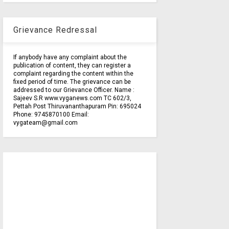
Grievance Redressal
If anybody have any complaint about the
publication of content, they can register a
complaint regarding the content within the
fixed period of time. The grievance can be
addressed to our Grievance Officer. Name :
Sajeev S.R www.vyganews.com TC 602/3,
Pettah Post Thiruvananthapuram Pin: 695024
Phone: 9745870100 Email:
vygateam@gmail.com