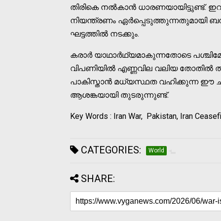
തിരികെ നൽകാൻ ധാരണയായിട്ടുണ്ട്. ഇ
നിയന്ത്രണം ഏർപ്പെടുത്തുന്നതുമായി ബന
ഘട്ടത്തിൽ നടക്കും.
കരാർ യാഥാർഥ്യമാകുന്നതോടെ പശ്ചി
വിപണിയിൽ എണ്ണവില വലിയ തോതിൽ ത
പാകിസ്താൻ മധ്യസ്ഥത വഹിക്കുന്ന ഈ 
ആശങ്കയായി തുടരുന്നുണ്ട്.
Key Words : Iran War, Pakistan, Iran Ceasef
CATEGORIES:
World
SHARE: