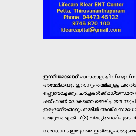
ഇസ്ലാമാബാദ്:
മാസങ്ങളായി നീണ്ടുനിന്ന
അമേരിക്കയും ഇറാനും തമ്മിലുള്ള ചരി
ഒപ്പുവെച്ചേക്കും. ചർച്ചകൾക്ക് മധ്യസ്
ഷരീഫാണ് ലോകത്തെ ഞെട്ടിച്ച ഈ സുപ്ര
ഇരുരാജ്യങ്ങളും തമ്മിൽ അന്തിമ സമ
അദ്ദേഹം എക്സ് (X) പ്ലാറ്റ്‌ഫോമിലൂടെ വ്
സമാധാനം ഇതുവരെ ഇത്രയും അടുത്തെത്ത