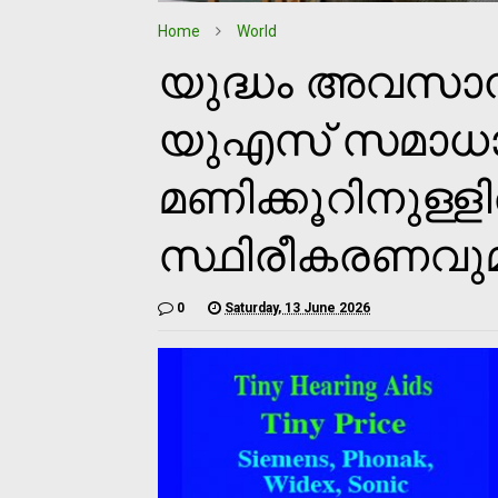
Home
World
യുദ്ധം അവസാനത
യുഎസ് സമാധാ
മണിക്കൂറിനുള്ളി
സ്ഥിരീകരണവുമ
0
Saturday, 13 June 2026