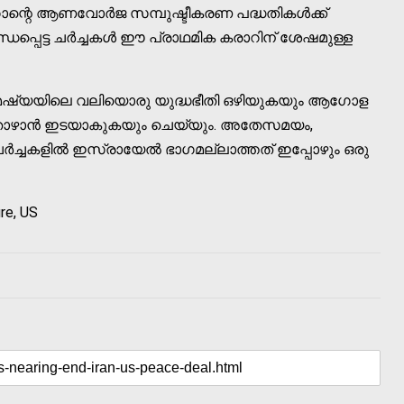
റാന്റെ ആണവോർജ സമ്പുഷ്ടീകരണ പദ്ധതികൾക്ക്
്ധപ്പെട്ട ചർച്ചകൾ ഈ പ്രാഥമിക കരാറിന് ശേഷമുള്ള
മേഷ്യയിലെ വലിയൊരു യുദ്ധഭീതി ഒഴിയുകയും ആഗോള
ാഴാൻ ഇടയാകുകയും ചെയ്യും. അതേസമയം,
ചർച്ചകളിൽ ഇസ്രായേൽ ഭാഗമല്ലാത്തത് ഇപ്പോഴും ഒരു
ire, US