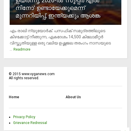
ഉയര്‍ന്നു, 2026-ല്‍ 'സൂപ്പര്‍ എല്‍
നിനോ' ഉണ്ടായേക്കുമെന്ന്
മുന്നറിയിപ്പ്, ഇന്ത്യക്കും ആശങ്ക
എം രാഖി ന്യൂയോര്‍ക്: പസഫിക് സമുദ്രത്തിലൂടെ
കിഴക്കോട്ട് നീങ്ങുന്ന, ഏകദേശം 14,500 കിലോമീറ്റര്‍
വിസ്തൃതിയുള്ള ഒരു വലിയ ഉഷ്ണജല തരംഗം നാസയുടെ
...
Readmore
©
2015
www.vyganews.com
All rights reserved.
Home
About Us
Privacy Policy
Grievance Redressal