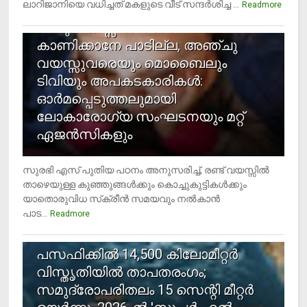
ലാറിജാനിയെ വധിച്ചത് മകളുടെ വീട് സന്ദര്‍ശിച്ച ...
4
Readmore
രണ്ടു വയസ്സില്‍ താഴെ സ്‌ക്രീന്‍
കാണിക്കാനേ പാടില്ല, അഞ്ചു
വയസ്സുവരെയും മൊബൈലും
ടിവിയും അപകടകാരികള്‍:
ഓര്‍മപ്പെടുത്തലുമായി
ലോകാരോഗ്യ സംഘടനയും മറ്റ്
ഏജന്‍സികളും
സുരഭി എസ് പുതിയ പഠനം അനുസരിച്ച്, രണ്ട് വയസ്സില്‍
താഴെയുള്ള കുഞ്ഞുങ്ങള്‍ക്കും കൊച്ചുകുട്ടികള്‍ക്കും
യാതൊരുവിധ സ്‌ക്രീന്‍ സമയവും നല്‍കാന്‍
പാട...
Readmore
5
പസഫിക്കില്‍ 14,500 കിലോമീറ്റര്‍
വിസ്തൃതിയില്‍ താപതരംഗം;
സമുദ്രോപരിതലം 15 സെന്റി മീറ്റര്‍