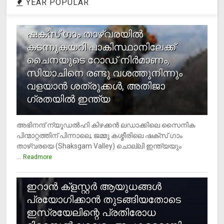
YEAR POPULAR
1
ഷക്സ് ​ഗാം താഴ്‌വരയിൽ
കടന്നുകയറി പാകിസ്ഥാനിലേക്ക്
ചൈനയുടെ റോഡ് നിർമാണം,
സിയാചിനെ രണ്ടു വശത്തുനിന്നും
വളയാൻ ശത്രുക്കൾ, അതിജാ​
ഗ്രതയിൽ ഇന്ത്യ
അഭിനന്ദ് ന്യൂഡൽഹി കിഴക്കൻ ലഡാക്കിലെ സൈനിക
പിന്മാറ്റത്തിന് പിന്നാലെ, ജമ്മു കശ്മീരിലെ ഷക്സ് ​ഗാം
താഴ്‌വരയെ (Shaksgam Valley) ചൊല്ലി ഇന്ത്യയും
...
Readmore
2
ഇറാന്‍ ക്‌ളസ്റ്റര്‍ ആയുധങ്ങള്‍
പ്രയോഗിക്കാന്‍ തുടങ്ങിയതോടെ
ഇസ്രയേലിന്റെ പ്രതിരോധ