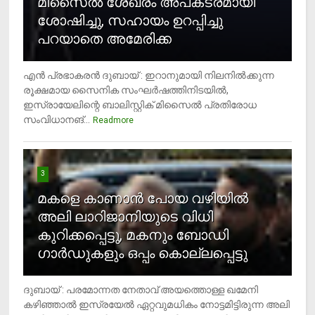
മിസൈല്‍ ശേഖരം അപകടരമായി
ശോഷിച്ചു, സഹായം ഉറപ്പിച്ചു
പറയാതെ അമേരിക്ക
എന്‍ പ്രഭാകരന്‍ ദുബായ് : ഇറാനുമായി നിലനില്‍ക്കുന്ന
രൂക്ഷമായ സൈനിക സംഘര്‍ഷത്തിനിടയില്‍,
ഇസ്രായേലിന്റെ ബാലിസ്റ്റിക് മിസൈല്‍ പ്രതിരോധ
സംവിധാനങ്...
Readmore
3
മകളെ കാണാന്‍ പോയ വഴിയില്‍
അലി ലാറിജാനിയുടെ വിധി
കുറിക്കപ്പെട്ടു, മകനും ബോഡി
ഗാര്‍ഡുകളും ഒപ്പം കൊല്ലപ്പെട്ടു
ദുബായ് : പരമോന്നത നേതാവ് അയത്തൊള്ള ഖമേനി
കഴിഞ്ഞാല്‍ ഇസ്രയേല്‍ ഏറ്റവുമധികം നോട്ടമിട്ടിരുന്ന അലി