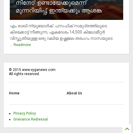
നിനോ' ഉണ്ടായേക്കുമെന്ന്
മുന്നറിയിപ്പ്, ഇന്ത്യക്കും ആശങ്ക
എം രാഖി ന്യൂയോര്‍ക്: പസഫിക് സമുദ്രത്തിലൂടെ
കിഴക്കോട്ട് നീങ്ങുന്ന, ഏകദേശം 14,500 കിലോമീറ്റര്‍
വിസ്തൃതിയുള്ള ഒരു വലിയ ഉഷ്ണജല തരംഗം നാസയുടെ
...
Readmore
©
2015
www.vyganews.com
All rights reserved.
Home
About Us
Privacy Policy
Grievance Redressal