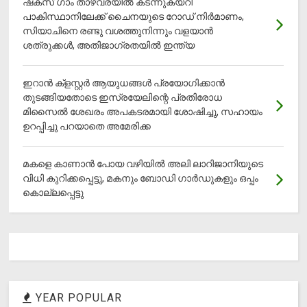
ഷക്സ് ​ഗാം താഴ്‌വരയിൽ കടന്നുകയറി
പാകിസ്ഥാനിലേക്ക് ചൈനയുടെ റോഡ് നിർമാണം,
സിയാചിനെ രണ്ടു വശത്തുനിന്നും വളയാൻ
ശത്രുക്കൾ, അതിജാ​ഗ്രതയിൽ ഇന്ത്യ
ഇറാന്‍ ക്‌ളസ്റ്റര്‍ ആയുധങ്ങള്‍ പ്രയോഗിക്കാന്‍
തുടങ്ങിയതോടെ ഇസ്രയേലിന്റെ പ്രതിരോധ
മിസൈല്‍ ശേഖരം അപകടരമായി ശോഷിച്ചു, സഹായം
ഉറപ്പിച്ചു പറയാതെ അമേരിക്ക
മകളെ കാണാന്‍ പോയ വഴിയില്‍ അലി ലാറിജാനിയുടെ
വിധി കുറിക്കപ്പെട്ടു, മകനും ബോഡി ഗാര്‍ഡുകളും ഒപ്പം
കൊല്ലപ്പെട്ടു
YEAR POPULAR