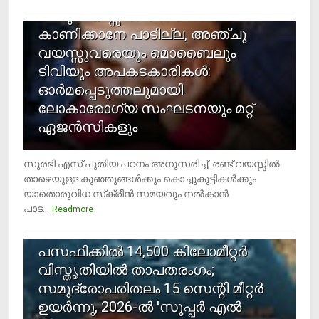
രണ്ടു വയസ്സില്‍ താഴെ സ്‌ക്രീന്‍
കാണിക്കാനേ പാടില്ല, അഞ്ചു
വയസ്സുവരെയും മൊബൈലും
ടിവിയും അപകടകാരികള്‍:
ഓര്‍മപ്പെടുത്തലുമായി
ലോകാരോഗ്യ സംഘടനയും മറ്റ്
ഏജന്‍സികളും
സുരഭി എസ് പുതിയ പഠനം അനുസരിച്ച്, രണ്ട് വയസ്സില്‍
താഴെയുള്ള കുഞ്ഞുങ്ങള്‍ക്കും കൊച്ചുകുട്ടികള്‍ക്കും
യാതൊരുവിധ സ്‌ക്രീന്‍ സമയവും നല്‍കാന്‍
പാട...
Readmore
5
പസഫിക്കില്‍ 14,500 കിലോമീറ്റര്‍
വിസ്തൃതിയില്‍ താപതരംഗം;
സമുദ്രോപരിതലം 15 സെന്റി മീറ്റര്‍
ഉയര്‍ന്നു, 2026-ല്‍ 'സൂപ്പര്‍ എല്‍