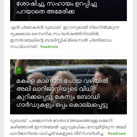
ശോഷിച്ചു, സഹായം ഉറപ്പിച്ചു
പറയാതെ അമേരിക്ക
എന്‍ പ്രഭാകരന്‍ ദുബായ് : ഇറാനുമായി നിലനില്‍ക്കുന്ന
രൂക്ഷമായ സൈനിക സംഘര്‍ഷത്തിനിടയില്‍,
ഇസ്രായേലിന്റെ ബാലിസ്റ്റിക് മിസൈല്‍ പ്രതിരോധ
സംവിധാനങ്...
Readmore
3
മകളെ കാണാന്‍ പോയ വഴിയില്‍
അലി ലാറിജാനിയുടെ വിധി
കുറിക്കപ്പെട്ടു, മകനും ബോഡി
ഗാര്‍ഡുകളും ഒപ്പം കൊല്ലപ്പെട്ടു
ദുബായ് : പരമോന്നത നേതാവ് അയത്തൊള്ള ഖമേനി
കഴിഞ്ഞാല്‍ ഇസ്രയേല്‍ ഏറ്റവുമധികം നോട്ടമിട്ടിരുന്ന അലി
ലാറിജാനിയെ വധിച്ചത് മകളുടെ വീട് സന്ദര്‍ശിച്ച ...
4
Readmore