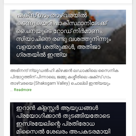
1
ഷക്സ് ​ഗാം താഴ്‌വരയിൽ
കടന്നുകയറി പാകിസ്ഥാനിലേക്ക്
ചൈനയുടെ റോഡ് നിർമാണം,
സിയാചിനെ രണ്ടു വശത്തുനിന്നും
വളയാൻ ശത്രുക്കൾ, അതിജാ​
ഗ്രതയിൽ ഇന്ത്യ
അഭിനന്ദ് ന്യൂഡൽഹി കിഴക്കൻ ലഡാക്കിലെ സൈനിക
പിന്മാറ്റത്തിന് പിന്നാലെ, ജമ്മു കശ്മീരിലെ ഷക്സ് ​ഗാം
താഴ്‌വരയെ (Shaksgam Valley) ചൊല്ലി ഇന്ത്യയും
...
Readmore
2
ഇറാന്‍ ക്‌ളസ്റ്റര്‍ ആയുധങ്ങള്‍
പ്രയോഗിക്കാന്‍ തുടങ്ങിയതോടെ
ഇസ്രയേലിന്റെ പ്രതിരോധ
മിസൈല്‍ ശേഖരം അപകടരമായി