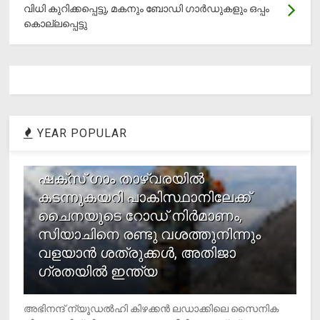
വിധി കുറിക്കപ്പെട്ടു, മകനും ബോഡി ഗാര്‍ഡുകളും ഒപ്പം
കൊല്ലപ്പെട്ടു
YEAR POPULAR
1
ഷക്സ് ​ഗാം താഴ്‌വരയിൽ
കടന്നുകയറി പാകിസ്ഥാനിലേക്ക്
ചൈനയുടെ റോഡ് നിർമാണം,
സിയാചിനെ രണ്ടു വശത്തുനിന്നും
വളയാൻ ശത്രുക്കൾ, അതിജാ​
ഗ്രതയിൽ ഇന്ത്യ
അഭിനന്ദ് ന്യൂഡൽഹി കിഴക്കൻ ലഡാക്കിലെ സൈനിക