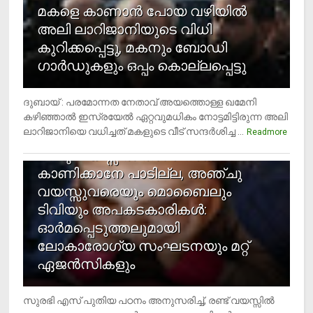
മകളെ കാണാന്‍ പോയ വഴിയില്‍
അലി ലാറിജാനിയുടെ വിധി
കുറിക്കപ്പെട്ടു, മകനും ബോഡി
ഗാര്‍ഡുകളും ഒപ്പം കൊല്ലപ്പെട്ടു
ദുബായ് : പരമോന്നത നേതാവ് അയത്തൊള്ള ഖമേനി
കഴിഞ്ഞാല്‍ ഇസ്രയേല്‍ ഏറ്റവുമധികം നോട്ടമിട്ടിരുന്ന അലി
ലാറിജാനിയെ വധിച്ചത് മകളുടെ വീട് സന്ദര്‍ശിച്ച ...
4
Readmore
രണ്ടു വയസ്സില്‍ താഴെ സ്‌ക്രീന്‍
കാണിക്കാനേ പാടില്ല, അഞ്ചു
വയസ്സുവരെയും മൊബൈലും
ടിവിയും അപകടകാരികള്‍:
ഓര്‍മപ്പെടുത്തലുമായി
ലോകാരോഗ്യ സംഘടനയും മറ്റ്
ഏജന്‍സികളും
സുരഭി എസ് പുതിയ പഠനം അനുസരിച്ച്, രണ്ട് വയസ്സില്‍