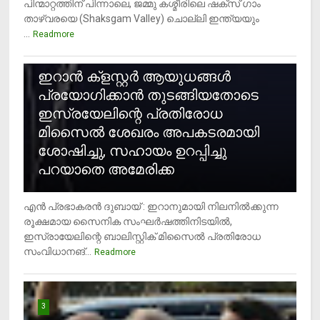
പിന്മാറ്റത്തിന് പിന്നാലെ, ജമ്മു കശ്മീരിലെ ഷക്സ് ​ഗാം
താഴ്‌വരയെ (Shaksgam Valley) ചൊല്ലി ഇന്ത്യയും
...
Readmore
2
ഇറാന്‍ ക്‌ളസ്റ്റര്‍ ആയുധങ്ങള്‍
പ്രയോഗിക്കാന്‍ തുടങ്ങിയതോടെ
ഇസ്രയേലിന്റെ പ്രതിരോധ
മിസൈല്‍ ശേഖരം അപകടരമായി
ശോഷിച്ചു, സഹായം ഉറപ്പിച്ചു
പറയാതെ അമേരിക്ക
എന്‍ പ്രഭാകരന്‍ ദുബായ് : ഇറാനുമായി നിലനില്‍ക്കുന്ന
രൂക്ഷമായ സൈനിക സംഘര്‍ഷത്തിനിടയില്‍,
ഇസ്രായേലിന്റെ ബാലിസ്റ്റിക് മിസൈല്‍ പ്രതിരോധ
സംവിധാനങ്...
Readmore
3