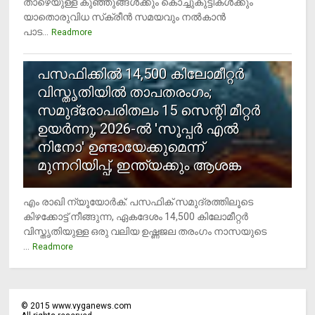
താഴെയുള്ള കുഞ്ഞുങ്ങള്‍ക്കും കൊച്ചുകുട്ടികള്‍ക്കും
യാതൊരുവിധ സ്‌ക്രീന്‍ സമയവും നല്‍കാന്‍
പാട...
Readmore
5
പസഫിക്കില്‍ 14,500 കിലോമീറ്റര്‍
വിസ്തൃതിയില്‍ താപതരംഗം;
സമുദ്രോപരിതലം 15 സെന്റി മീറ്റര്‍
ഉയര്‍ന്നു, 2026-ല്‍ 'സൂപ്പര്‍ എല്‍
നിനോ' ഉണ്ടായേക്കുമെന്ന്
മുന്നറിയിപ്പ്, ഇന്ത്യക്കും ആശങ്ക
എം രാഖി ന്യൂയോര്‍ക്: പസഫിക് സമുദ്രത്തിലൂടെ
കിഴക്കോട്ട് നീങ്ങുന്ന, ഏകദേശം 14,500 കിലോമീറ്റര്‍
വിസ്തൃതിയുള്ള ഒരു വലിയ ഉഷ്ണജല തരംഗം നാസയുടെ
...
Readmore
©
2015
www.vyganews.com