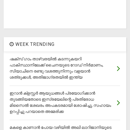
WEEK TRENDING
ഷക്സ് ​ഗാം താഴ്‌വരയിൽ കടന്നുകയറി
പാകിസ്ഥാനിലേക്ക് ചൈനയുടെ റോഡ് നിർമാണം,
സിയാചിനെ രണ്ടു വശത്തുനിന്നും വളയാൻ
ശത്രുക്കൾ, അതിജാ​ഗ്രതയിൽ ഇന്ത്യ
ഇറാന്‍ ക്‌ളസ്റ്റര്‍ ആയുധങ്ങള്‍ പ്രയോഗിക്കാന്‍
തുടങ്ങിയതോടെ ഇസ്രയേലിന്റെ പ്രതിരോധ
മിസൈല്‍ ശേഖരം അപകടരമായി ശോഷിച്ചു, സഹായം
ഉറപ്പിച്ചു പറയാതെ അമേരിക്ക
മകളെ കാണാന്‍ പോയ വഴിയില്‍ അലി ലാറിജാനിയുടെ