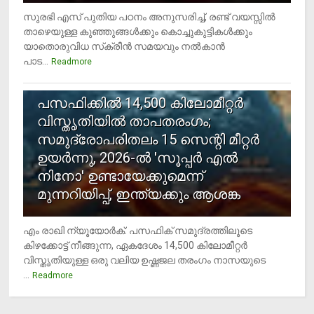
സുരഭി എസ് പുതിയ പഠനം അനുസരിച്ച്, രണ്ട് വയസ്സില്‍
താഴെയുള്ള കുഞ്ഞുങ്ങള്‍ക്കും കൊച്ചുകുട്ടികള്‍ക്കും
യാതൊരുവിധ സ്‌ക്രീന്‍ സമയവും നല്‍കാന്‍
പാട...
Readmore
5
പസഫിക്കില്‍ 14,500 കിലോമീറ്റര്‍
വിസ്തൃതിയില്‍ താപതരംഗം;
സമുദ്രോപരിതലം 15 സെന്റി മീറ്റര്‍
ഉയര്‍ന്നു, 2026-ല്‍ 'സൂപ്പര്‍ എല്‍
നിനോ' ഉണ്ടായേക്കുമെന്ന്
മുന്നറിയിപ്പ്, ഇന്ത്യക്കും ആശങ്ക
എം രാഖി ന്യൂയോര്‍ക്: പസഫിക് സമുദ്രത്തിലൂടെ
കിഴക്കോട്ട് നീങ്ങുന്ന, ഏകദേശം 14,500 കിലോമീറ്റര്‍
വിസ്തൃതിയുള്ള ഒരു വലിയ ഉഷ്ണജല തരംഗം നാസയുടെ
...
Readmore