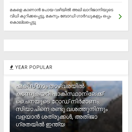
മകളെ കാണാന്‍ പോയ വഴിയില്‍ അലി ലാറിജാനിയുടെ
വിധി കുറിക്കപ്പെട്ടു, മകനും ബോഡി ഗാര്‍ഡുകളും ഒപ്പം
കൊല്ലപ്പെട്ടു
YEAR POPULAR
1
ഷക്സ് ​ഗാം താഴ്‌വരയിൽ
കടന്നുകയറി പാകിസ്ഥാനിലേക്ക്
ചൈനയുടെ റോഡ് നിർമാണം,
സിയാചിനെ രണ്ടു വശത്തുനിന്നും
വളയാൻ ശത്രുക്കൾ, അതിജാ​
ഗ്രതയിൽ ഇന്ത്യ