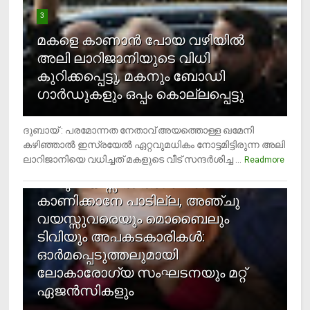
3
മകളെ കാണാന്‍ പോയ വഴിയില്‍
അലി ലാറിജാനിയുടെ വിധി
കുറിക്കപ്പെട്ടു, മകനും ബോഡി
ഗാര്‍ഡുകളും ഒപ്പം കൊല്ലപ്പെട്ടു
ദുബായ് : പരമോന്നത നേതാവ് അയത്തൊള്ള ഖമേനി
കഴിഞ്ഞാല്‍ ഇസ്രയേല്‍ ഏറ്റവുമധികം നോട്ടമിട്ടിരുന്ന അലി
ലാറിജാനിയെ വധിച്ചത് മകളുടെ വീട് സന്ദര്‍ശിച്ച ...
4
Readmore
രണ്ടു വയസ്സില്‍ താഴെ സ്‌ക്രീന്‍
കാണിക്കാനേ പാടില്ല, അഞ്ചു
വയസ്സുവരെയും മൊബൈലും
ടിവിയും അപകടകാരികള്‍:
ഓര്‍മപ്പെടുത്തലുമായി
ലോകാരോഗ്യ സംഘടനയും മറ്റ്
ഏജന്‍സികളും