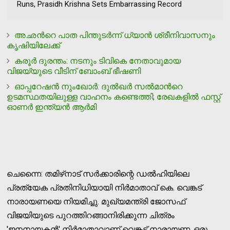
Runs, Prasidh Krishna Sets Embarrassing Record
അഛൻറെ പാത പിന്തുടർന്ന് ധ്യാൻ ശ്രീനിവാസനും
കൃഷിയിലേക്ക്
കരൂര്‍ ദുരന്തം: നടനും ടിവികെ നേതാവുമായ
വിജയ്‌യുടെ വീടിന് ബോംബ് ഭീഷണി
ഓപ്പറേഷൻ നുംഖോര്‍: ദുൽഖര്‍ സൽമാന്‍റെ
ഉടമസ്ഥതയിലുള്ള വാഹനം കണ്ടെത്തി; രേഖകളിൽ ഫസ്റ്റ്
ഓണർ ഇന്ത്യൻ ആര്‍മി
ചെന്നൈ: തമിഴ്‌നാട് സര്‍ക്കാരിന്റെ ഡല്‍ഹിയിലെ
പ്രത്യേക പ്രതിനിധിയായി നിര്‍മാതാവ് കെ. വെങ്കട്
നാരായണയെ നിയമിച്ചു. മുഖ്യമന്ത്രി ജോസഫ്‌
വിജയിയുടെ പുറത്തിറങ്ങാനിരിക്കുന്ന ചിത്രം
'ജനനായകന്‍' നിര്‍മാതാവാണ് വെങ്കട് നാരായണ. ഒരു