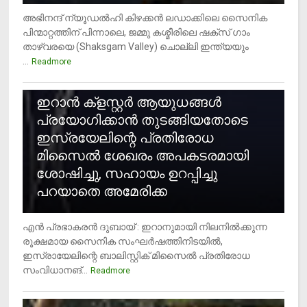
അഭിനന്ദ് ന്യൂഡൽഹി കിഴക്കൻ ലഡാക്കിലെ സൈനിക
പിന്മാറ്റത്തിന് പിന്നാലെ, ജമ്മു കശ്മീരിലെ ഷക്സ് ​ഗാം
താഴ്‌വരയെ (Shaksgam Valley) ചൊല്ലി ഇന്ത്യയും
...
Readmore
2
ഇറാന്‍ ക്‌ളസ്റ്റര്‍ ആയുധങ്ങള്‍
പ്രയോഗിക്കാന്‍ തുടങ്ങിയതോടെ
ഇസ്രയേലിന്റെ പ്രതിരോധ
മിസൈല്‍ ശേഖരം അപകടരമായി
ശോഷിച്ചു, സഹായം ഉറപ്പിച്ചു
പറയാതെ അമേരിക്ക
എന്‍ പ്രഭാകരന്‍ ദുബായ് : ഇറാനുമായി നിലനില്‍ക്കുന്ന
രൂക്ഷമായ സൈനിക സംഘര്‍ഷത്തിനിടയില്‍,
ഇസ്രായേലിന്റെ ബാലിസ്റ്റിക് മിസൈല്‍ പ്രതിരോധ
സംവിധാനങ്...
Readmore