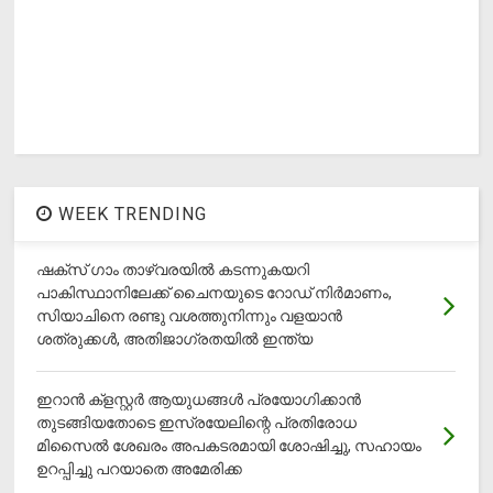
WEEK TRENDING
ഷക്സ് ​ഗാം താഴ്‌വരയിൽ കടന്നുകയറി
പാകിസ്ഥാനിലേക്ക് ചൈനയുടെ റോഡ് നിർമാണം,
സിയാചിനെ രണ്ടു വശത്തുനിന്നും വളയാൻ
ശത്രുക്കൾ, അതിജാ​ഗ്രതയിൽ ഇന്ത്യ
ഇറാന്‍ ക്‌ളസ്റ്റര്‍ ആയുധങ്ങള്‍ പ്രയോഗിക്കാന്‍
തുടങ്ങിയതോടെ ഇസ്രയേലിന്റെ പ്രതിരോധ
മിസൈല്‍ ശേഖരം അപകടരമായി ശോഷിച്ചു, സഹായം
ഉറപ്പിച്ചു പറയാതെ അമേരിക്ക