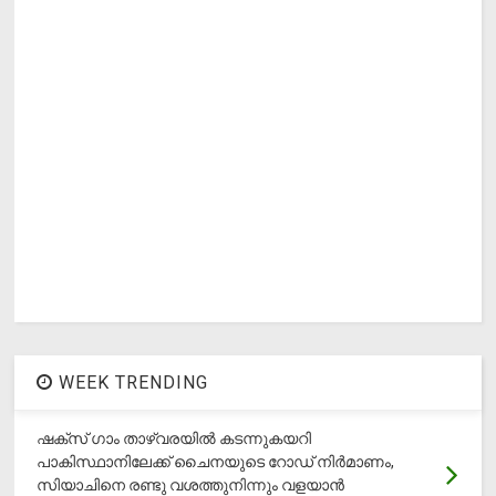
WEEK TRENDING
ഷക്സ് ​ഗാം താഴ്‌വരയിൽ കടന്നുകയറി
പാകിസ്ഥാനിലേക്ക് ചൈനയുടെ റോഡ് നിർമാണം,
സിയാചിനെ രണ്ടു വശത്തുനിന്നും വളയാൻ