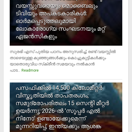
വയസ്സുവരെയും മൊബൈലും
ടിവിയും അപകടകാരികള്‍:
ഓര്‍മപ്പെടുത്തലുമായി
ലോകാരോഗ്യ സംഘടനയും മറ്റ്
ഏജന്‍സികളും
സുരഭി എസ് പുതിയ പഠനം അനുസരിച്ച്, രണ്ട് വയസ്സില്‍
താഴെയുള്ള കുഞ്ഞുങ്ങള്‍ക്കും കൊച്ചുകുട്ടികള്‍ക്കും
യാതൊരുവിധ സ്‌ക്രീന്‍ സമയവും നല്‍കാന്‍
പാട...
Readmore
5
പസഫിക്കില്‍ 14,500 കിലോമീറ്റര്‍
വിസ്തൃതിയില്‍ താപതരംഗം;
സമുദ്രോപരിതലം 15 സെന്റി മീറ്റര്‍
ഉയര്‍ന്നു, 2026-ല്‍ 'സൂപ്പര്‍ എല്‍
നിനോ' ഉണ്ടായേക്കുമെന്ന്
മുന്നറിയിപ്പ്, ഇന്ത്യക്കും ആശങ്ക