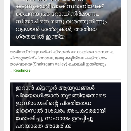
കടന്നുകയറി പാകിസ്ഥാനിലേക്ക്
ചൈനയുടെ റോഡ് നിർമാണം,
സിയാചിനെ രണ്ടു വശത്തുനിന്നും
വളയാൻ ശത്രുക്കൾ, അതിജാ​
ഗ്രതയിൽ ഇന്ത്യ
അഭിനന്ദ് ന്യൂഡൽഹി കിഴക്കൻ ലഡാക്കിലെ സൈനിക
പിന്മാറ്റത്തിന് പിന്നാലെ, ജമ്മു കശ്മീരിലെ ഷക്സ് ​ഗാം
താഴ്‌വരയെ (Shaksgam Valley) ചൊല്ലി ഇന്ത്യയും
...
Readmore
2
ഇറാന്‍ ക്‌ളസ്റ്റര്‍ ആയുധങ്ങള്‍
പ്രയോഗിക്കാന്‍ തുടങ്ങിയതോടെ
ഇസ്രയേലിന്റെ പ്രതിരോധ
മിസൈല്‍ ശേഖരം അപകടരമായി
ശോഷിച്ചു, സഹായം ഉറപ്പിച്ചു
പറയാതെ അമേരിക്ക