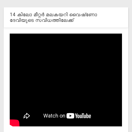
14 കിലോ മീറ്റര്‍ മലകയറി വൈഷ്‌ണോ
ദേവിയുടെ സവിധത്തിലേക്ക്