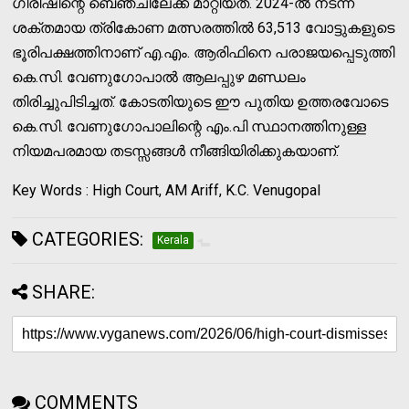
ഗിരീഷിന്റെ ബെഞ്ചിലേക്ക് മാറ്റിയത്. 2024-ൽ നടന്ന
ശക്തമായ ത്രികോണ മത്സരത്തിൽ 63,513 വോട്ടുകളുടെ
ഭൂരിപക്ഷത്തിനാണ് എ.എം. ആരിഫിനെ പരാജയപ്പെടുത്തി
കെ.സി. വേണുഗോപാൽ ആലപ്പുഴ മണ്ഡലം
തിരിച്ചുപിടിച്ചത്. കോടതിയുടെ ഈ പുതിയ ഉത്തരവോടെ
കെ.സി. വേണുഗോപാലിന്റെ എം.പി സ്ഥാനത്തിനുള്ള
നിയമപരമായ തടസ്സങ്ങൾ നീങ്ങിയിരിക്കുകയാണ്.
Key Words : High Court, AM Ariff, K.C. Venugopal
CATEGORIES:
Kerala
SHARE:
COMMENTS