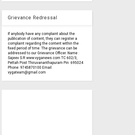
Grievance Redressal
If anybody have any complaint about the
publication of content, they can register a
complaint regarding the content within the
fixed period of time. The grievance can be
addressed to our Grievance Officer. Name :
Sajeev S.R www.vyganews.com TC 602/3,
Pettah Post Thiruvananthapuram Pin: 695024
Phone: 9745870100 Email:
vygateam@gmail.com