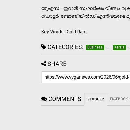
യുഎസ്– ഇറാന്‍ സംഘര്‍ഷം വീണ്ടും 
ഡോളർ, ബോണ്ട് യീൽഡ് എന്നിവയുടെ മുന്നേ
Key Words : Gold Rate
CATEGORIES:
Business
Kerala
SHARE:
COMMENTS
FACEBOOK
:
BLOGGER