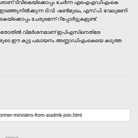
വരാണ് ടിവികെയ്ക്കൊപ്പം ചേർന്ന എഐഎഡിഎംകെ
ടഞ്ഞുനില്‍ക്കുന്ന ടി.വി. ഷണ്‍മുഖം, എസ്.പി. വേലുമണി
െയ്ക്കൊപ്പം ചേരുമെന്ന് റിപ്പോർട്ടുകളുണ്ട്.
ലെ വൻതോതില്‍ വിമർശനമാണ് ഇപിഎസിനെതിരേ
്ത്രിമാരുടെ ഈ കൂട്ട പലായനം അണ്ണാഡിഎംകെയെ കടുത്ത