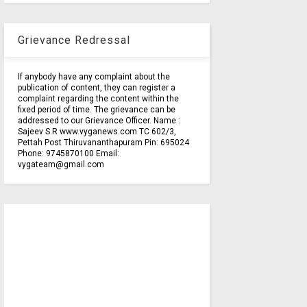
Grievance Redressal
If anybody have any complaint about the
publication of content, they can register a
complaint regarding the content within the
fixed period of time. The grievance can be
addressed to our Grievance Officer. Name :
Sajeev S.R www.vyganews.com TC 602/3,
Pettah Post Thiruvananthapuram Pin: 695024
Phone: 9745870100 Email:
vygateam@gmail.com