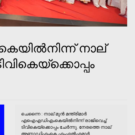
ല്‍നിന്ന് നാല്
ടിവികെയ്ക്കൊപ്പം
ചെന്നൈ : നാല് മുൻ മന്ത്രിമാർ
എഐഎഡിഎംകെയില്‍നിന്ന് രാജിവെച്ച്‌
ടിവികെയ്ക്കൊപ്പം ചേർന്നു. നേരത്തെ നാല്
അണ്ണാഡിഎംകെ എംഎല്‍എമാർ