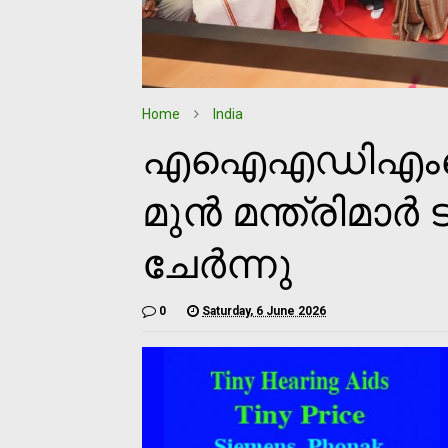
Home
India
എഐഎഡിഎംകെയി
മുൻ മന്ത്രിമാർ 
ചേർന്നു
0
Saturday, 6 June 2026