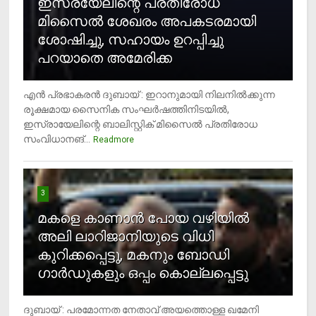
ഇസ്രയേലിന്റെ പ്രതിരോധ
മിസൈല്‍ ശേഖരം അപകടരമായി
ശോഷിച്ചു, സഹായം ഉറപ്പിച്ചു
പറയാതെ അമേരിക്ക
എന്‍ പ്രഭാകരന്‍ ദുബായ് : ഇറാനുമായി നിലനില്‍ക്കുന്ന
രൂക്ഷമായ സൈനിക സംഘര്‍ഷത്തിനിടയില്‍,
ഇസ്രായേലിന്റെ ബാലിസ്റ്റിക് മിസൈല്‍ പ്രതിരോധ
സംവിധാനങ്...
Readmore
3
മകളെ കാണാന്‍ പോയ വഴിയില്‍
അലി ലാറിജാനിയുടെ വിധി
കുറിക്കപ്പെട്ടു, മകനും ബോഡി
ഗാര്‍ഡുകളും ഒപ്പം കൊല്ലപ്പെട്ടു
ദുബായ് : പരമോന്നത നേതാവ് അയത്തൊള്ള ഖമേനി