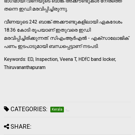
ഭാഗമായി വീണയുടെ ബാങ്ക് അക്കൗണ്ടുകള്‍ നേരത്തെ
തന്നെ ഇഡി മരവിപ്പിച്ചിരുന്നു.
വീണയുടെ 242 ബാങ്ക് അക്കൗണ്ടുകളിലായി ഏകദേശം
18.36 കോടി രൂപയാണ് ഇതുവരെ ഇഡി
മരവിപ്പിച്ചിരിക്കുന്നത്. സിഎംആര്‍എല്‍ - എക്‌സാലോജിക്
പണം ഇടപാടുമായി ബന്ധപ്പെട്ടാണ് നടപടി.
Keywords: ED, Inspection, Veena T, HDfC band locker,
Thiruvananthapuram
CATEGORIES:
Kerala
SHARE: