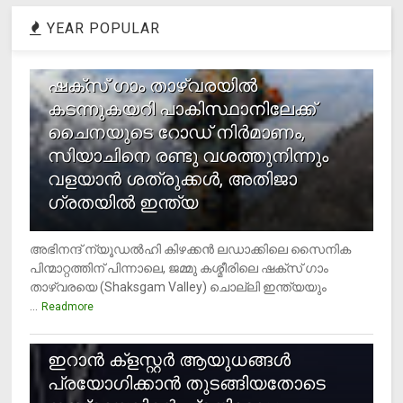
YEAR POPULAR
1
ഷക്സ് ​ഗാം താഴ്‌വരയിൽ
കടന്നുകയറി പാകിസ്ഥാനിലേക്ക്
ചൈനയുടെ റോഡ് നിർമാണം,
സിയാചിനെ രണ്ടു വശത്തുനിന്നും
വളയാൻ ശത്രുക്കൾ, അതിജാ​
ഗ്രതയിൽ ഇന്ത്യ
അഭിനന്ദ് ന്യൂഡൽഹി കിഴക്കൻ ലഡാക്കിലെ സൈനിക
പിന്മാറ്റത്തിന് പിന്നാലെ, ജമ്മു കശ്മീരിലെ ഷക്സ് ​ഗാം
താഴ്‌വരയെ (Shaksgam Valley) ചൊല്ലി ഇന്ത്യയും
...
Readmore
2
ഇറാന്‍ ക്‌ളസ്റ്റര്‍ ആയുധങ്ങള്‍
പ്രയോഗിക്കാന്‍ തുടങ്ങിയതോടെ