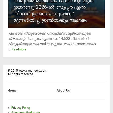
സമുദ്രോപരിതലം 15 സെന്റി മീറ്റര്‍
ഉയര്‍ന്നു, 2026-ല്‍ 'സൂപ്പര്‍ എല്‍
നിനോ' ഉണ്ടായേക്കുമെന്ന്
മുന്നറിയിപ്പ്, ഇന്ത്യക്കും ആശങ്ക
എം രാഖി ന്യൂയോര്‍ക്: പസഫിക് സമുദ്രത്തിലൂടെ
കിഴക്കോട്ട് നീങ്ങുന്ന, ഏകദേശം 14,500 കിലോമീറ്റര്‍
വിസ്തൃതിയുള്ള ഒരു വലിയ ഉഷ്ണജല തരംഗം നാസയുടെ
...
Readmore
©
2015
www.vyganews.com
All rights reserved.
Home
About Us
Privacy Policy
Grievance Redressal