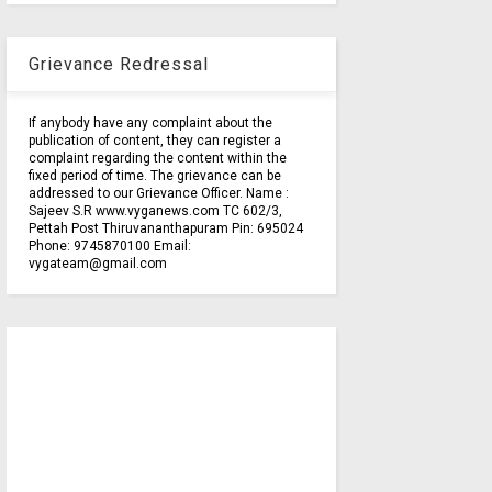
Grievance Redressal
If anybody have any complaint about the
publication of content, they can register a
complaint regarding the content within the
fixed period of time. The grievance can be
addressed to our Grievance Officer. Name :
Sajeev S.R www.vyganews.com TC 602/3,
Pettah Post Thiruvananthapuram Pin: 695024
Phone: 9745870100 Email:
vygateam@gmail.com