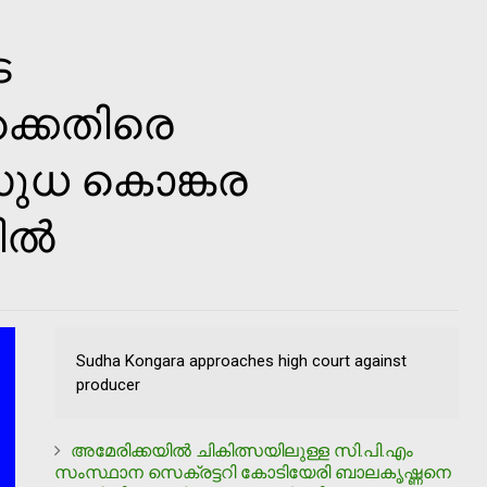
െ
‍ക്കെതിരെ
ുധ കൊങ്കര
്‍
Sudha Kongara approaches high court against
producer
അമേരിക്കയില്‍ ചികിത്സയിലുള്ള സി.പി.എം
സംസ്ഥാന സെക്രട്ടറി കോടിയേരി ബാലകൃഷ്ണനെ