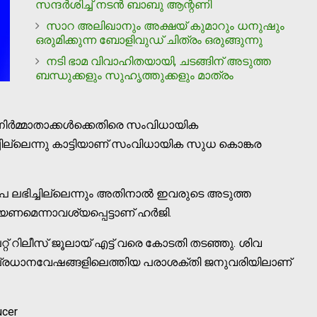
സന്ദര്‍ശിച്ച് നടന്‍ ബാബു ആന്റണി
സാറ അലിഖാനും അക്ഷയ് കുമാറും ധനുഷും
ഒരുമിക്കുന്ന ബോളിവുഡ് ചിത്രം ഒരുങ്ങുന്നു
നടി ഭാമ വിവാഹിതയായി, ചടങ്ങിന് അടുത്ത
ബന്ധുക്കളും സുഹൃത്തുക്കളും മാത്രം
ര്‍മ്മാതാക്കള്‍ക്കെതിരെ സംവിധായിക
ില്ലെന്നു കാട്ടിയാണ് സംവിധായിക സുധ കൊങ്കര
 ലഭിച്ചില്ലെന്നും അതിനാല്‍ ഇവരുടെ അടുത്ത
ണമെന്നാവശ്യപ്പെട്ടാണ് ഹര്‍ജി.
റ് റിലീസ് ജൂലായ് എട്ട് വരെ കോടതി തടഞ്ഞു. ശിവ
ര്‍ പ്രധാനവേഷങ്ങളിലെത്തിയ പരാശക്തി ജനുവരിയിലാണ്
ucer