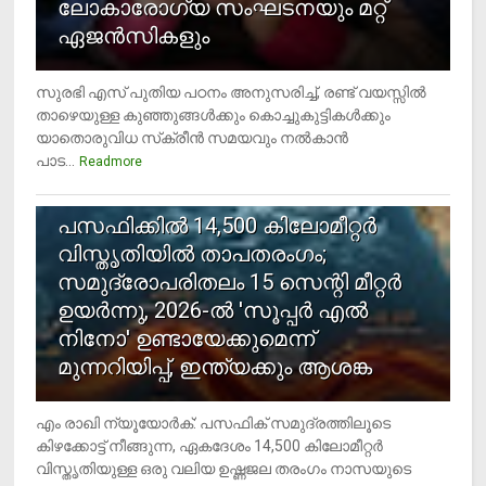
ലോകാരോഗ്യ സംഘടനയും മറ്റ്
ഏജന്‍സികളും
സുരഭി എസ് പുതിയ പഠനം അനുസരിച്ച്, രണ്ട് വയസ്സില്‍
താഴെയുള്ള കുഞ്ഞുങ്ങള്‍ക്കും കൊച്ചുകുട്ടികള്‍ക്കും
യാതൊരുവിധ സ്‌ക്രീന്‍ സമയവും നല്‍കാന്‍
പാട...
Readmore
5
പസഫിക്കില്‍ 14,500 കിലോമീറ്റര്‍
വിസ്തൃതിയില്‍ താപതരംഗം;
സമുദ്രോപരിതലം 15 സെന്റി മീറ്റര്‍
ഉയര്‍ന്നു, 2026-ല്‍ 'സൂപ്പര്‍ എല്‍
നിനോ' ഉണ്ടായേക്കുമെന്ന്
മുന്നറിയിപ്പ്, ഇന്ത്യക്കും ആശങ്ക
എം രാഖി ന്യൂയോര്‍ക്: പസഫിക് സമുദ്രത്തിലൂടെ
കിഴക്കോട്ട് നീങ്ങുന്ന, ഏകദേശം 14,500 കിലോമീറ്റര്‍
വിസ്തൃതിയുള്ള ഒരു വലിയ ഉഷ്ണജല തരംഗം നാസയുടെ