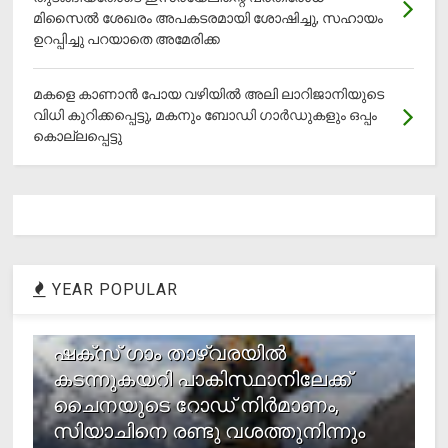
മിസൈല്‍ ശേഖരം അപകടരമായി ശോഷിച്ചു, സഹായം
ഉറപ്പിച്ചു പറയാതെ അമേരിക്ക
മകളെ കാണാന്‍ പോയ വഴിയില്‍ അലി ലാറിജാനിയുടെ
വിധി കുറിക്കപ്പെട്ടു, മകനും ബോഡി ഗാര്‍ഡുകളും ഒപ്പം
കൊല്ലപ്പെട്ടു
YEAR POPULAR
1
ഷക്സ് ​ഗാം താഴ്‌വരയിൽ
കടന്നുകയറി പാകിസ്ഥാനിലേക്ക്
ചൈനയുടെ റോഡ് നിർമാണം,
സിയാചിനെ രണ്ടു വശത്തുനിന്നും