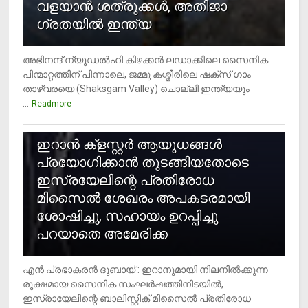
വളയാൻ ശത്രുക്കൾ, അതിജാ​
ഗ്രതയിൽ ഇന്ത്യ
അഭിനന്ദ് ന്യൂഡൽഹി കിഴക്കൻ ലഡാക്കിലെ സൈനിക
പിന്മാറ്റത്തിന് പിന്നാലെ, ജമ്മു കശ്മീരിലെ ഷക്സ് ​ഗാം
താഴ്‌വരയെ (Shaksgam Valley) ചൊല്ലി ഇന്ത്യയും
...
Readmore
2
ഇറാന്‍ ക്‌ളസ്റ്റര്‍ ആയുധങ്ങള്‍
പ്രയോഗിക്കാന്‍ തുടങ്ങിയതോടെ
ഇസ്രയേലിന്റെ പ്രതിരോധ
മിസൈല്‍ ശേഖരം അപകടരമായി
ശോഷിച്ചു, സഹായം ഉറപ്പിച്ചു
പറയാതെ അമേരിക്ക
എന്‍ പ്രഭാകരന്‍ ദുബായ് : ഇറാനുമായി നിലനില്‍ക്കുന്ന
രൂക്ഷമായ സൈനിക സംഘര്‍ഷത്തിനിടയില്‍,
ഇസ്രായേലിന്റെ ബാലിസ്റ്റിക് മിസൈല്‍ പ്രതിരോധ