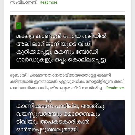
സംവിധാനങ്...
Readmore
3
മകളെ കാണാന്‍ പോയ വഴിയില്‍
അലി ലാറിജാനിയുടെ വിധി
കുറിക്കപ്പെട്ടു, മകനും ബോഡി
ഗാര്‍ഡുകളും ഒപ്പം കൊല്ലപ്പെട്ടു
ദുബായ് : പരമോന്നത നേതാവ് അയത്തൊള്ള ഖമേനി
കഴിഞ്ഞാല്‍ ഇസ്രയേല്‍ ഏറ്റവുമധികം നോട്ടമിട്ടിരുന്ന അലി
ലാറിജാനിയെ വധിച്ചത് മകളുടെ വീട് സന്ദര്‍ശിച്ച ...
4
Readmore
രണ്ടു വയസ്സില്‍ താഴെ സ്‌ക്രീന്‍
കാണിക്കാനേ പാടില്ല, അഞ്ചു
വയസ്സുവരെയും മൊബൈലും
ടിവിയും അപകടകാരികള്‍:
ഓര്‍മപ്പെടുത്തലുമായി