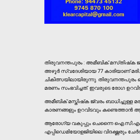
തിരുവനന്തപുരം : അമീബിക് മസ്‌തിഷ്‌ക 
അഴൂർ സ്വദേശിയായ 77 കാരിയാണ് മരിച്
ചികിത്സയിലായിരുന്നു. തിരുവനന്തപുരം
മരണം സംഭവിച്ചത്. ഇവരുടെ രോഗ ഉറവി
അമീബിക് മസ്തിഷ്‌ക ജ്വരം ബാധിച്ചുള്ള
കാരണങ്ങളും ഉറവിടവും കണ്ടെത്താൻ ആരോഗ
ആരോഗ്യ വകുപ്പും ചെന്നൈ ഐ.സി.എം.ആർ 
എപ്പിഡെമിയോളജിയിലെ വിദഗ്ദ്ധരും ചേർന