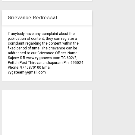
Grievance Redressal
If anybody have any complaint about the
publication of content, they can register a
complaint regarding the content within the
fixed period of time. The grievance can be
addressed to our Grievance Officer. Name :
Sajeev S.R www.vyganews.com TC 602/3,
Pettah Post Thiruvananthapuram Pin: 695024
Phone: 9745870100 Email:
vygateam@gmail.com