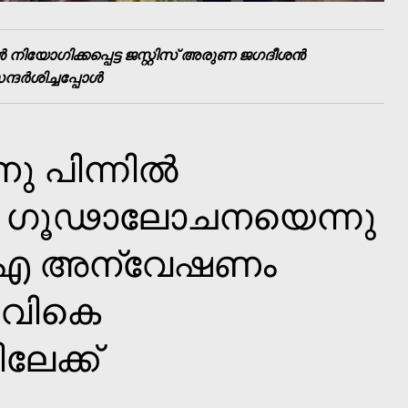
ന്‍ നിയോഗിക്കപ്പെട്ട ജസ്റ്റിസ് അരുണ ജഗദീശന്‍
്‍ശിച്ചപ്പോള്‍
ു പിന്നില്‍
 ഗൂഢാലോചനയെന്നു
 ഐ അന്വേഷണം
ടിവികെ
േക്ക്