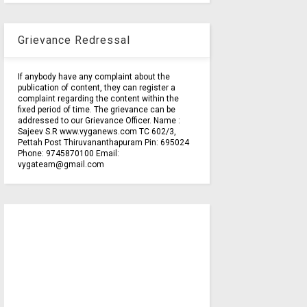
Grievance Redressal
If anybody have any complaint about the
publication of content, they can register a
complaint regarding the content within the
fixed period of time. The grievance can be
addressed to our Grievance Officer. Name :
Sajeev S.R www.vyganews.com TC 602/3,
Pettah Post Thiruvananthapuram Pin: 695024
Phone: 9745870100 Email:
vygateam@gmail.com