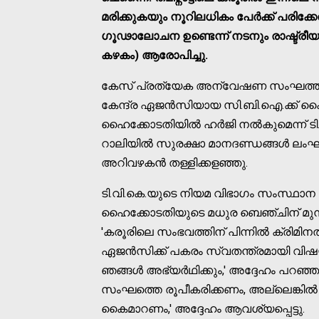
മരിക്കുകയും നൂറിലധികം പേര്‍ക്ക് പരിക്
ഗൂഢാലോചന ഉണ്ടെന്ന് നടനും രാഷ്ട്രീയ ന
കഴകം) ആരോപിച്ചു.
കേസ് പ്രത്യേക അന്വേഷണ സംഘത്തിന
കേന്ദ്ര ഏജന്‍സിയായ സി.ബി.ഐ.ക്ക് കൈമാ
ഹൈക്കോടതിയില്‍ ഹര്‍ജി നല്‍കുമെന്ന് 
റാലിയില്‍ സുരക്ഷാ മാനദണ്ഡങ്ങള്‍ ലംഘിക
അറിവഴകന്‍ തള്ളിക്കളഞ്ഞു.
ടി.വി.കെ.യുടെ നിയമ വിഭാഗം സംസ്ഥാന ക
ഹൈക്കോടതിയുടെ മധുര ബെഞ്ചിന് മുന്നില
'കരൂരിലെ സംഭവത്തിന് പിന്നില്‍ ക്രിമി
ഏജന്‍സിക്ക് പകരം സ്വതന്ത്രമായി വി
ഞങ്ങള്‍ അഭ്യര്‍ഥിക്കും,' അദ്ദേഹം പറ
സംഘത്തെ രൂപീകരിക്കണം, അല്ലെങ്കില്‍ ക
കൈമാറണം,' അദ്ദേഹം ആവശ്യപ്പെട്ടു.