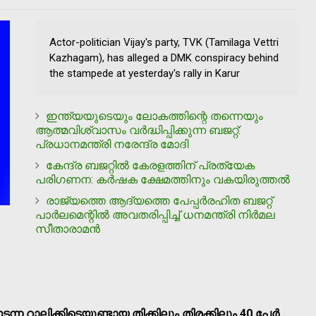
Actor-politician Vijay's party, TVK (Tamilaga Vettri
Kazhagam), has alleged a DMK conspiracy behind
the stampede at yesterday's rally in Karur
ഇന്ത്യയുടെയും ലോകത്തിന്റെ തന്നെയും
ആത്മവിശ്വാസം വര്‍ദ്ധിപ്പിക്കുന്ന ബജറ്റ്:
പ്രധാനമന്ത്രി നരേന്ദ്ര മോദി
കേന്ദ്ര ബജറ്റില്‍ കേരളത്തിന് പ്രത്യേക
പരിഗണന: കര്‍ഷക ക്ഷേമത്തിനും വകയിരുത്തല്‍
രാജ്യത്തെ ആദ്യത്തെ പേപ്പര്‍രഹിത ബജറ്റ്
പാര്‍ലമെന്റില്‍ അവതരിപ്പിച്ച് ധനമന്ത്രി നിര്‍മല
സീതാരാമന്‍
ടന്ന റാലിക്കിടെയുണ്ടായ തിക്കിലും തിരക്കിലും 40 പേര്‍