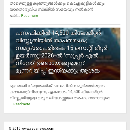
താഴെയുള്ള കുഞ്ഞുങ്ങള്‍ക്കും കൊച്ചുകുട്ടികള്‍ക്കും
യാതൊരുവിധ സ്‌ക്രീന്‍ സമയവും നല്‍കാന്‍
പാട...
Readmore
5
പസഫിക്കില്‍ 14,500 കിലോമീറ്റര്‍
വിസ്തൃതിയില്‍ താപതരംഗം;
സമുദ്രോപരിതലം 15 സെന്റി മീറ്റര്‍
ഉയര്‍ന്നു, 2026-ല്‍ 'സൂപ്പര്‍ എല്‍
നിനോ' ഉണ്ടായേക്കുമെന്ന്
മുന്നറിയിപ്പ്, ഇന്ത്യക്കും ആശങ്ക
എം രാഖി ന്യൂയോര്‍ക്: പസഫിക് സമുദ്രത്തിലൂടെ
കിഴക്കോട്ട് നീങ്ങുന്ന, ഏകദേശം 14,500 കിലോമീറ്റര്‍
വിസ്തൃതിയുള്ള ഒരു വലിയ ഉഷ്ണജല തരംഗം നാസയുടെ
...
Readmore
©
2015
www.vyganews.com