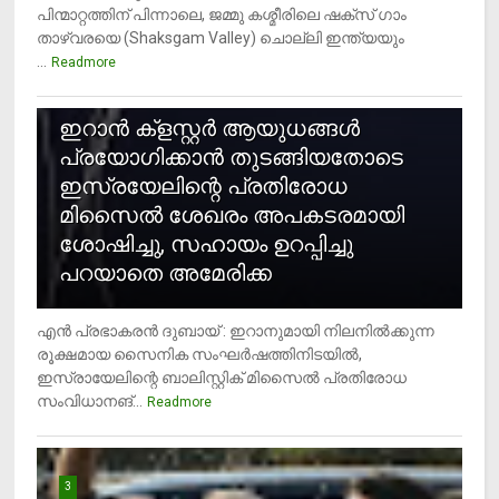
പിന്മാറ്റത്തിന് പിന്നാലെ, ജമ്മു കശ്മീരിലെ ഷക്സ് ​ഗാം
താഴ്‌വരയെ (Shaksgam Valley) ചൊല്ലി ഇന്ത്യയും
...
Readmore
2
ഇറാന്‍ ക്‌ളസ്റ്റര്‍ ആയുധങ്ങള്‍
പ്രയോഗിക്കാന്‍ തുടങ്ങിയതോടെ
ഇസ്രയേലിന്റെ പ്രതിരോധ
മിസൈല്‍ ശേഖരം അപകടരമായി
ശോഷിച്ചു, സഹായം ഉറപ്പിച്ചു
പറയാതെ അമേരിക്ക
എന്‍ പ്രഭാകരന്‍ ദുബായ് : ഇറാനുമായി നിലനില്‍ക്കുന്ന
രൂക്ഷമായ സൈനിക സംഘര്‍ഷത്തിനിടയില്‍,
ഇസ്രായേലിന്റെ ബാലിസ്റ്റിക് മിസൈല്‍ പ്രതിരോധ
സംവിധാനങ്...
Readmore
3