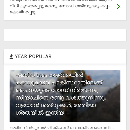
വിധി കുറിക്കപ്പെട്ടു, മകനും ബോഡി ഗാര്‍ഡുകളും ഒപ്പം
കൊല്ലപ്പെട്ടു
YEAR POPULAR
1
ഷക്സ് ​ഗാം താഴ്‌വരയിൽ
കടന്നുകയറി പാകിസ്ഥാനിലേക്ക്
ചൈനയുടെ റോഡ് നിർമാണം,
സിയാചിനെ രണ്ടു വശത്തുനിന്നും
വളയാൻ ശത്രുക്കൾ, അതിജാ​
ഗ്രതയിൽ ഇന്ത്യ
അഭിനന്ദ് ന്യൂഡൽഹി കിഴക്കൻ ലഡാക്കിലെ സൈനിക