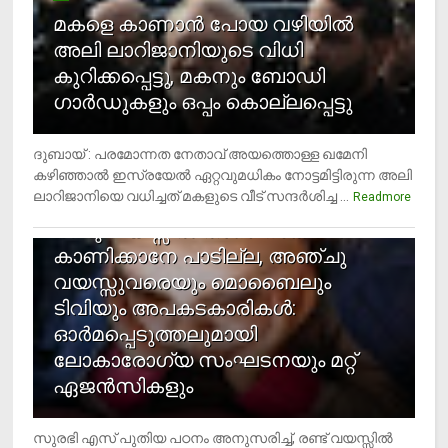
മകളെ കാണാന്‍ പോയ വഴിയില്‍
അലി ലാറിജാനിയുടെ വിധി
കുറിക്കപ്പെട്ടു, മകനും ബോഡി
ഗാര്‍ഡുകളും ഒപ്പം കൊല്ലപ്പെട്ടു
ദുബായ് : പരമോന്നത നേതാവ് അയത്തൊള്ള ഖമേനി
കഴിഞ്ഞാല്‍ ഇസ്രയേല്‍ ഏറ്റവുമധികം നോട്ടമിട്ടിരുന്ന അലി
ലാറിജാനിയെ വധിച്ചത് മകളുടെ വീട് സന്ദര്‍ശിച്ച ...
4
Readmore
രണ്ടു വയസ്സില്‍ താഴെ സ്‌ക്രീന്‍
കാണിക്കാനേ പാടില്ല, അഞ്ചു
വയസ്സുവരെയും മൊബൈലും
ടിവിയും അപകടകാരികള്‍:
ഓര്‍മപ്പെടുത്തലുമായി
ലോകാരോഗ്യ സംഘടനയും മറ്റ്
ഏജന്‍സികളും
സുരഭി എസ് പുതിയ പഠനം അനുസരിച്ച്, രണ്ട് വയസ്സില്‍