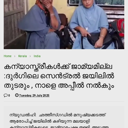
Home
Kerala
India
കന്യാസ്ത്രീകൾക്ക് ജാമ്യമില്ല
:ദുർ​ഗിലെ സെൻട്രൽ ജയിലിൽ
തുടരും , നാളെ അപ്പീൽ നൽകും
0
Tuesday, 29 July 2025
ന്യൂഡൽഹി: ഛത്തീസ്ഗഡില്‍ മനുഷ്യക്കടത്ത്
ആരോപിച്ച് ജയിലിൽ കഴിയുന്ന മലയാളി
കന്യാസ്ത്രീകളുടെ ജാമ്യാപേക്ഷ തള്ളി. അടുത്ത