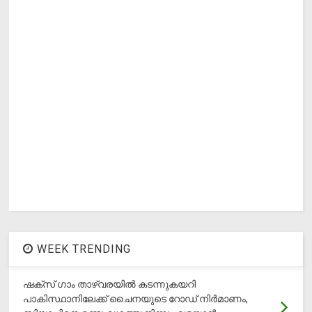
WEEK TRENDING
ഷക്സ് ​ഗാം താഴ്‌വരയിൽ കടന്നുകയറി
പാകിസ്ഥാനിലേക്ക് ചൈനയുടെ റോഡ് നിർമാണം,