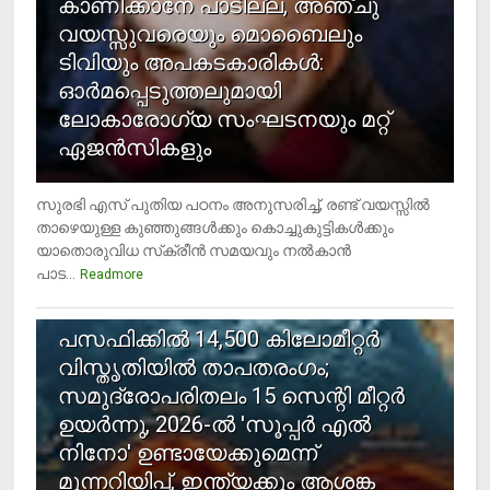
കാണിക്കാനേ പാടില്ല, അഞ്ചു
വയസ്സുവരെയും മൊബൈലും
ടിവിയും അപകടകാരികള്‍:
ഓര്‍മപ്പെടുത്തലുമായി
ലോകാരോഗ്യ സംഘടനയും മറ്റ്
ഏജന്‍സികളും
സുരഭി എസ് പുതിയ പഠനം അനുസരിച്ച്, രണ്ട് വയസ്സില്‍
താഴെയുള്ള കുഞ്ഞുങ്ങള്‍ക്കും കൊച്ചുകുട്ടികള്‍ക്കും
യാതൊരുവിധ സ്‌ക്രീന്‍ സമയവും നല്‍കാന്‍
പാട...
Readmore
5
പസഫിക്കില്‍ 14,500 കിലോമീറ്റര്‍
വിസ്തൃതിയില്‍ താപതരംഗം;
സമുദ്രോപരിതലം 15 സെന്റി മീറ്റര്‍
ഉയര്‍ന്നു, 2026-ല്‍ 'സൂപ്പര്‍ എല്‍
നിനോ' ഉണ്ടായേക്കുമെന്ന്
മുന്നറിയിപ്പ്, ഇന്ത്യക്കും ആശങ്ക