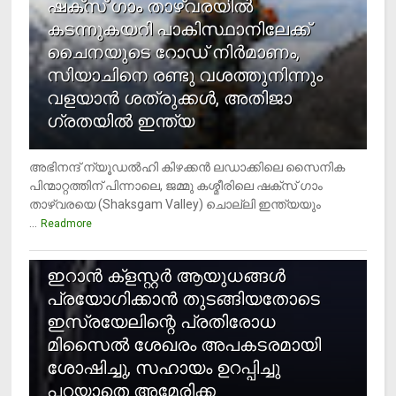
ഷക്സ് ​ഗാം താഴ്‌വരയിൽ
കടന്നുകയറി പാകിസ്ഥാനിലേക്ക്
ചൈനയുടെ റോഡ് നിർമാണം,
സിയാചിനെ രണ്ടു വശത്തുനിന്നും
വളയാൻ ശത്രുക്കൾ, അതിജാ​
ഗ്രതയിൽ ഇന്ത്യ
അഭിനന്ദ് ന്യൂഡൽഹി കിഴക്കൻ ലഡാക്കിലെ സൈനിക
പിന്മാറ്റത്തിന് പിന്നാലെ, ജമ്മു കശ്മീരിലെ ഷക്സ് ​ഗാം
താഴ്‌വരയെ (Shaksgam Valley) ചൊല്ലി ഇന്ത്യയും
...
Readmore
2
ഇറാന്‍ ക്‌ളസ്റ്റര്‍ ആയുധങ്ങള്‍
പ്രയോഗിക്കാന്‍ തുടങ്ങിയതോടെ
ഇസ്രയേലിന്റെ പ്രതിരോധ
മിസൈല്‍ ശേഖരം അപകടരമായി
ശോഷിച്ചു, സഹായം ഉറപ്പിച്ചു
പറയാതെ അമേരിക്ക