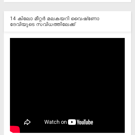
14 കിലോ മീറ്റര്‍ മലകയറി വൈഷ്‌ണോ
ദേവിയുടെ സവിധത്തിലേക്ക്