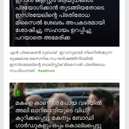
പ്രയോഗിക്കാന്‍ തുടങ്ങിയതോടെ
ഇസ്രയേലിന്റെ പ്രതിരോധ
മിസൈല്‍ ശേഖരം അപകടരമായി
ശോഷിച്ചു, സഹായം ഉറപ്പിച്ചു
പറയാതെ അമേരിക്ക
എന്‍ പ്രഭാകരന്‍ ദുബായ് : ഇറാനുമായി നിലനില്‍ക്കുന്ന
രൂക്ഷമായ സൈനിക സംഘര്‍ഷത്തിനിടയില്‍,
ഇസ്രായേലിന്റെ ബാലിസ്റ്റിക് മിസൈല്‍ പ്രതിരോധ
സംവിധാനങ്...
Readmore
3
മകളെ കാണാന്‍ പോയ വഴിയില്‍
അലി ലാറിജാനിയുടെ വിധി
കുറിക്കപ്പെട്ടു, മകനും ബോഡി
ഗാര്‍ഡുകളും ഒപ്പം കൊല്ലപ്പെട്ടു