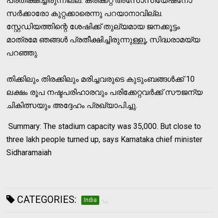
പ്രതീക്ഷിച്ചിരുന്നില്ല. ക്രിക്കറ്റ് അസോസിയേഷനോ
സർക്കാരോ കുറ്റക്കാരെന്നു പറയാനാവില്ല.
സ്റ്റേഡിയത്തിന്റെ ശേഷിക്ക് തുല്യമായ ജനക്കൂട്ടം
മാത്രമേ ഞങ്ങൾ പ്രതീക്ഷിച്ചിരുന്നുള്ളൂ, സിദ്ധരാമയ്യ
പറഞ്ഞു.
തിക്കിലും തിരക്കിലും മരിച്ചവരുടെ കുടുംബങ്ങൾക്ക് 10
ലക്ഷം രൂപ നഷ്ടപരിഹാരവും പരിക്കേറ്റവർക്ക് സൗജന്യ
ചികിത്സയും അദ്ദേഹം പ്രഖ്യാപിച്ചു.
Summary:
The stadium capacity was 35,000. But close to 
three lakh people turned up, says Karnataka chief minister 
Sidharamaiah
CATEGORIES:
India