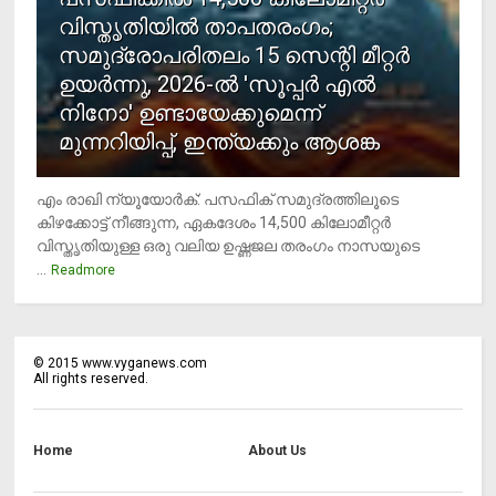
വിസ്തൃതിയില്‍ താപതരംഗം;
സമുദ്രോപരിതലം 15 സെന്റി മീറ്റര്‍
ഉയര്‍ന്നു, 2026-ല്‍ 'സൂപ്പര്‍ എല്‍
നിനോ' ഉണ്ടായേക്കുമെന്ന്
മുന്നറിയിപ്പ്, ഇന്ത്യക്കും ആശങ്ക
എം രാഖി ന്യൂയോര്‍ക്: പസഫിക് സമുദ്രത്തിലൂടെ
കിഴക്കോട്ട് നീങ്ങുന്ന, ഏകദേശം 14,500 കിലോമീറ്റര്‍
വിസ്തൃതിയുള്ള ഒരു വലിയ ഉഷ്ണജല തരംഗം നാസയുടെ
...
Readmore
©
2015
www.vyganews.com
All rights reserved.
Home
About Us