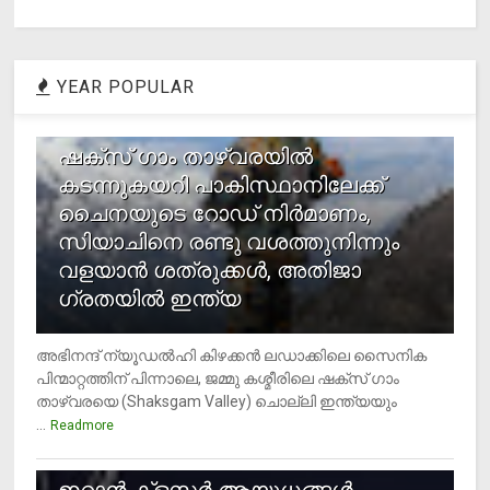
YEAR POPULAR
1
ഷക്സ് ​ഗാം താഴ്‌വരയിൽ
കടന്നുകയറി പാകിസ്ഥാനിലേക്ക്
ചൈനയുടെ റോഡ് നിർമാണം,
സിയാചിനെ രണ്ടു വശത്തുനിന്നും
വളയാൻ ശത്രുക്കൾ, അതിജാ​
ഗ്രതയിൽ ഇന്ത്യ
അഭിനന്ദ് ന്യൂഡൽഹി കിഴക്കൻ ലഡാക്കിലെ സൈനിക
പിന്മാറ്റത്തിന് പിന്നാലെ, ജമ്മു കശ്മീരിലെ ഷക്സ് ​ഗാം
താഴ്‌വരയെ (Shaksgam Valley) ചൊല്ലി ഇന്ത്യയും
...
Readmore
2
ഇറാന്‍ ക്‌ളസ്റ്റര്‍ ആയുധങ്ങള്‍