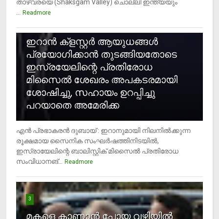
താഴ്‌വരയെ (Shaksgam Valley) ചൊല്ലി ഇന്ത്യയും
...
Readmore
2
ഇറാന്‍ ക്‌ളസ്റ്റര്‍ ആയുധങ്ങള്‍
പ്രയോഗിക്കാന്‍ തുടങ്ങിയതോടെ
ഇസ്രയേലിന്റെ പ്രതിരോധ
മിസൈല്‍ ശേഖരം അപകടരമായി
ശോഷിച്ചു, സഹായം ഉറപ്പിച്ചു
പറയാതെ അമേരിക്ക
എന്‍ പ്രഭാകരന്‍ ദുബായ് : ഇറാനുമായി നിലനില്‍ക്കുന്ന
രൂക്ഷമായ സൈനിക സംഘര്‍ഷത്തിനിടയില്‍,
ഇസ്രായേലിന്റെ ബാലിസ്റ്റിക് മിസൈല്‍ പ്രതിരോധ
സംവിധാനങ്...
Readmore
3
മകളെ കാണാന്‍ പോയ വഴിയില്‍