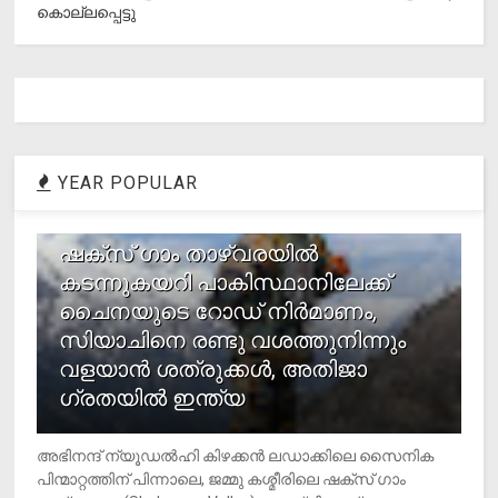
കൊല്ലപ്പെട്ടു
YEAR POPULAR
1
ഷക്സ് ​ഗാം താഴ്‌വരയിൽ
കടന്നുകയറി പാകിസ്ഥാനിലേക്ക്
ചൈനയുടെ റോഡ് നിർമാണം,
സിയാചിനെ രണ്ടു വശത്തുനിന്നും
വളയാൻ ശത്രുക്കൾ, അതിജാ​
ഗ്രതയിൽ ഇന്ത്യ
അഭിനന്ദ് ന്യൂഡൽഹി കിഴക്കൻ ലഡാക്കിലെ സൈനിക
പിന്മാറ്റത്തിന് പിന്നാലെ, ജമ്മു കശ്മീരിലെ ഷക്സ് ​ഗാം