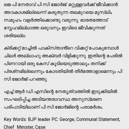
ജെ പി നേതാവ് പി സി ജോർജ്. മറ്റുള്ളവർക്ക് ജീവിക്കാൻ
അവകാശമില്ലെന്ന് കരുതുന്ന തലമുറയെ മുസ്ല‌ിം
സമൂഹം വളർത്തിക്കൊണ്ടു വരുന്നു. ഭാരതത്തോട്
സ്നേഹമില്ലാത്ത ഒരുവനും ഇവിടെ ജീവിക്കുന്നത്
ശരിയല്ല.
ക്രിക്കറ്റ് മാച്ചിൽ പാകിസ്‌താൻ്റെ വിക്കറ്റ് പോകുമ്പോൾ
ചിലർ അല്ലാഹു അക്‌ബർ വിളിക്കുന്നു. ഇതിന്റെ പേരിൽ
പിണറായി ഒരു കേസ് കൂടിയെടുത്താലും തനിക്ക്
പ്രശ്‌നമില്ലെന്നും കോടതിയിൽ തീർത്തോളാമെന്നും പി
സി ജോർജ് പറഞ്ഞു.
എച്ച് ആർ ഡി എസിന്റെ നേതൃത്വത്തിൽ ഇടുക്കിയിൽ
സംഘടിപ്പിച്ച അടിയന്തരാവസ്ഥ അനുസ്‌മരണ
പരിപാടിയിലാണ് പി സി ജോർജിന്റെ പരാമർശം.
Key Words: BJP leader P.C. George, Communal Statement,
Chief Minister, Case