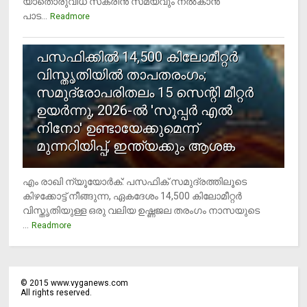
യാതൊരുവിധ സ്‌ക്രീന്‍ സമയവും നല്‍കാന്‍
പാട...
Readmore
5
പസഫിക്കില്‍ 14,500 കിലോമീറ്റര്‍
വിസ്തൃതിയില്‍ താപതരംഗം;
സമുദ്രോപരിതലം 15 സെന്റി മീറ്റര്‍
ഉയര്‍ന്നു, 2026-ല്‍ 'സൂപ്പര്‍ എല്‍
നിനോ' ഉണ്ടായേക്കുമെന്ന്
മുന്നറിയിപ്പ്, ഇന്ത്യക്കും ആശങ്ക
എം രാഖി ന്യൂയോര്‍ക്: പസഫിക് സമുദ്രത്തിലൂടെ
കിഴക്കോട്ട് നീങ്ങുന്ന, ഏകദേശം 14,500 കിലോമീറ്റര്‍
വിസ്തൃതിയുള്ള ഒരു വലിയ ഉഷ്ണജല തരംഗം നാസയുടെ
...
Readmore
©
2015
www.vyganews.com
All rights reserved.