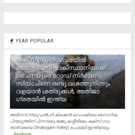
YEAR POPULAR
1
ഷക്സ് ​ഗാം താഴ്‌വരയിൽ
കടന്നുകയറി പാകിസ്ഥാനിലേക്ക്
ചൈനയുടെ റോഡ് നിർമാണം,
സിയാചിനെ രണ്ടു വശത്തുനിന്നും
വളയാൻ ശത്രുക്കൾ, അതിജാ​
ഗ്രതയിൽ ഇന്ത്യ
അഭിനന്ദ് ന്യൂഡൽഹി കിഴക്കൻ ലഡാക്കിലെ സൈനിക
പിന്മാറ്റത്തിന് പിന്നാലെ, ജമ്മു കശ്മീരിലെ ഷക്സ് ​ഗാം
താഴ്‌വരയെ (Shaksgam Valley) ചൊല്ലി ഇന്ത്യയും
...
Readmore