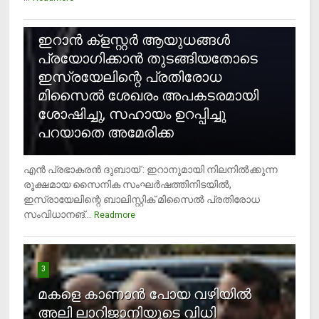
2
ഇറാന്‍ ക്‌ളസ്റ്റര്‍ ആയുധങ്ങള്‍
പ്രയോഗിക്കാന്‍ തുടങ്ങിയതോടെ
ഇസ്രയേലിന്റെ പ്രതിരോധ
മിസൈല്‍ ശേഖരം അപകടരമായി
ശോഷിച്ചു, സഹായം ഉറപ്പിച്ചു
പറയാതെ അമേരിക്ക
എന്‍ പ്രഭാകരന്‍ ദുബായ് : ഇറാനുമായി നിലനില്‍ക്കുന്ന
രൂക്ഷമായ സൈനിക സംഘര്‍ഷത്തിനിടയില്‍,
ഇസ്രായേലിന്റെ ബാലിസ്റ്റിക് മിസൈല്‍ പ്രതിരോധ
സംവിധാനങ്...
Readmore
3
മകളെ കാണാന്‍ പോയ വഴിയില്‍
അലി ലാറിജാനിയുടെ വിധി