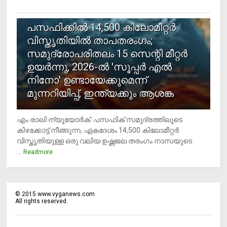
5
പസഫിക്കില്‍ 14,500 കിലോമീറ്റര്‍
വിസ്തൃതിയില്‍ താപതരംഗം;
സമുദ്രോപരിതലം 15 സെന്റി മീറ്റര്‍
ഉയര്‍ന്നു, 2026-ല്‍ 'സൂപ്പര്‍ എല്‍
നിനോ' ഉണ്ടായേക്കുമെന്ന്
മുന്നറിയിപ്പ്, ഇന്ത്യക്കും ആശങ്ക
എം രാഖി ന്യൂയോര്‍ക്: പസഫിക് സമുദ്രത്തിലൂടെ
കിഴക്കോട്ട് നീങ്ങുന്ന, ഏകദേശം 14,500 കിലോമീറ്റര്‍
വിസ്തൃതിയുള്ള ഒരു വലിയ ഉഷ്ണജല തരംഗം നാസയുടെ
...
Readmore
©
2015
www.vyganews.com
All rights reserved.