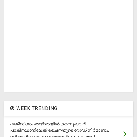
WEEK TRENDING
ഷക്സ് ​ഗാം താഴ്‌വരയിൽ കടന്നുകയറി
പാകിസ്ഥാനിലേക്ക് ചൈനയുടെ റോഡ് നിർമാണം,
സിയാചിനെ രണ്ടു വശത്തുനിന്നും വളയാൻ