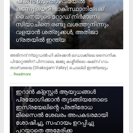
ഷക്സ് ​ഗാം താഴ്‌വരയിൽ
കടന്നുകയറി പാകിസ്ഥാനിലേക്ക്
ചൈനയുടെ റോഡ് നിർമാണം,
സിയാചിനെ രണ്ടു വശത്തുനിന്നും
വളയാൻ ശത്രുക്കൾ, അതിജാ​
ഗ്രതയിൽ ഇന്ത്യ
അഭിനന്ദ് ന്യൂഡൽഹി കിഴക്കൻ ലഡാക്കിലെ സൈനിക
പിന്മാറ്റത്തിന് പിന്നാലെ, ജമ്മു കശ്മീരിലെ ഷക്സ് ​ഗാം
താഴ്‌വരയെ (Shaksgam Valley) ചൊല്ലി ഇന്ത്യയും
...
Readmore
2
ഇറാന്‍ ക്‌ളസ്റ്റര്‍ ആയുധങ്ങള്‍
പ്രയോഗിക്കാന്‍ തുടങ്ങിയതോടെ
ഇസ്രയേലിന്റെ പ്രതിരോധ
മിസൈല്‍ ശേഖരം അപകടരമായി
ശോഷിച്ചു, സഹായം ഉറപ്പിച്ചു
പറയാതെ അമേരിക്ക