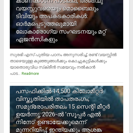
കാണിക്കാനേ പാടില്ല, അഞ്ചു
വയസ്സുവരെയും മൊബൈലും
ടിവിയും അപകടകാരികള്‍:
ഓര്‍മപ്പെടുത്തലുമായി
ലോകാരോഗ്യ സംഘടനയും മറ്റ്
ഏജന്‍സികളും
സുരഭി എസ് പുതിയ പഠനം അനുസരിച്ച്, രണ്ട് വയസ്സില്‍
താഴെയുള്ള കുഞ്ഞുങ്ങള്‍ക്കും കൊച്ചുകുട്ടികള്‍ക്കും
യാതൊരുവിധ സ്‌ക്രീന്‍ സമയവും നല്‍കാന്‍
പാട...
Readmore
5
പസഫിക്കില്‍ 14,500 കിലോമീറ്റര്‍
വിസ്തൃതിയില്‍ താപതരംഗം;
സമുദ്രോപരിതലം 15 സെന്റി മീറ്റര്‍
ഉയര്‍ന്നു, 2026-ല്‍ 'സൂപ്പര്‍ എല്‍
നിനോ' ഉണ്ടായേക്കുമെന്ന്
മുന്നറിയിപ്പ്, ഇന്ത്യക്കും ആശങ്ക