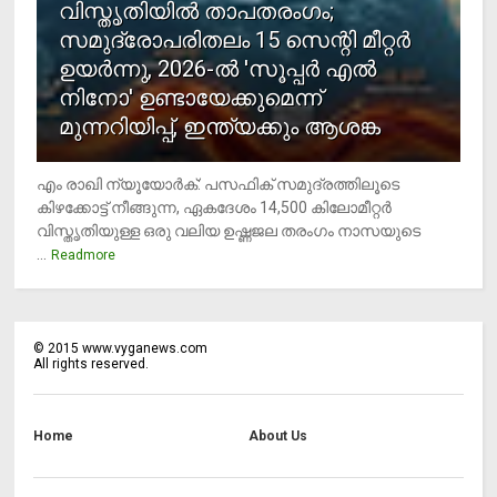
വിസ്തൃതിയില്‍ താപതരംഗം;
സമുദ്രോപരിതലം 15 സെന്റി മീറ്റര്‍
ഉയര്‍ന്നു, 2026-ല്‍ 'സൂപ്പര്‍ എല്‍
നിനോ' ഉണ്ടായേക്കുമെന്ന്
മുന്നറിയിപ്പ്, ഇന്ത്യക്കും ആശങ്ക
എം രാഖി ന്യൂയോര്‍ക്: പസഫിക് സമുദ്രത്തിലൂടെ
കിഴക്കോട്ട് നീങ്ങുന്ന, ഏകദേശം 14,500 കിലോമീറ്റര്‍
വിസ്തൃതിയുള്ള ഒരു വലിയ ഉഷ്ണജല തരംഗം നാസയുടെ
...
Readmore
©
2015
www.vyganews.com
All rights reserved.
Home
About Us