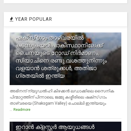
YEAR POPULAR
1
ഷക്സ് ​ഗാം താഴ്‌വരയിൽ
കടന്നുകയറി പാകിസ്ഥാനിലേക്ക്
ചൈനയുടെ റോഡ് നിർമാണം,
സിയാചിനെ രണ്ടു വശത്തുനിന്നും
വളയാൻ ശത്രുക്കൾ, അതിജാ​
ഗ്രതയിൽ ഇന്ത്യ
അഭിനന്ദ് ന്യൂഡൽഹി കിഴക്കൻ ലഡാക്കിലെ സൈനിക
പിന്മാറ്റത്തിന് പിന്നാലെ, ജമ്മു കശ്മീരിലെ ഷക്സ് ​ഗാം
താഴ്‌വരയെ (Shaksgam Valley) ചൊല്ലി ഇന്ത്യയും
...
Readmore
2
ഇറാന്‍ ക്‌ളസ്റ്റര്‍ ആയുധങ്ങള്‍