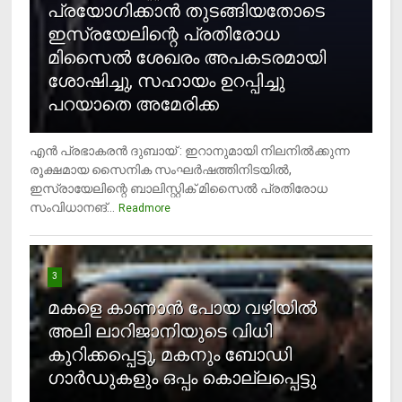
പ്രയോഗിക്കാന്‍ തുടങ്ങിയതോടെ
ഇസ്രയേലിന്റെ പ്രതിരോധ
മിസൈല്‍ ശേഖരം അപകടരമായി
ശോഷിച്ചു, സഹായം ഉറപ്പിച്ചു
പറയാതെ അമേരിക്ക
എന്‍ പ്രഭാകരന്‍ ദുബായ് : ഇറാനുമായി നിലനില്‍ക്കുന്ന
രൂക്ഷമായ സൈനിക സംഘര്‍ഷത്തിനിടയില്‍,
ഇസ്രായേലിന്റെ ബാലിസ്റ്റിക് മിസൈല്‍ പ്രതിരോധ
സംവിധാനങ്...
Readmore
3
മകളെ കാണാന്‍ പോയ വഴിയില്‍
അലി ലാറിജാനിയുടെ വിധി
കുറിക്കപ്പെട്ടു, മകനും ബോഡി
ഗാര്‍ഡുകളും ഒപ്പം കൊല്ലപ്പെട്ടു