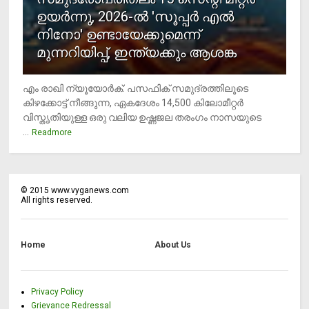
ഉയര്‍ന്നു, 2026-ല്‍ 'സൂപ്പര്‍ എല്‍
നിനോ' ഉണ്ടായേക്കുമെന്ന്
മുന്നറിയിപ്പ്, ഇന്ത്യക്കും ആശങ്ക
എം രാഖി ന്യൂയോര്‍ക്: പസഫിക് സമുദ്രത്തിലൂടെ
കിഴക്കോട്ട് നീങ്ങുന്ന, ഏകദേശം 14,500 കിലോമീറ്റര്‍
വിസ്തൃതിയുള്ള ഒരു വലിയ ഉഷ്ണജല തരംഗം നാസയുടെ
...
Readmore
©
2015
www.vyganews.com
All rights reserved.
Home
About Us
Privacy Policy
Grievance Redressal