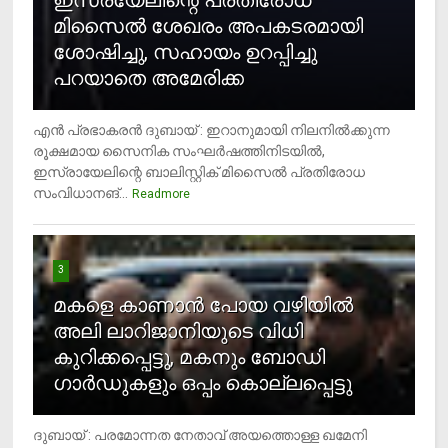
ഇസ്രയേലിന്റെ പ്രതിരോധ
മിസൈല്‍ ശേഖരം അപകടരമായി
ശോഷിച്ചു, സഹായം ഉറപ്പിച്ചു
പറയാതെ അമേരിക്ക
എന്‍ പ്രഭാകരന്‍ ദുബായ് : ഇറാനുമായി നിലനില്‍ക്കുന്ന
രൂക്ഷമായ സൈനിക സംഘര്‍ഷത്തിനിടയില്‍,
ഇസ്രായേലിന്റെ ബാലിസ്റ്റിക് മിസൈല്‍ പ്രതിരോധ
സംവിധാനങ്...
Readmore
3
മകളെ കാണാന്‍ പോയ വഴിയില്‍
അലി ലാറിജാനിയുടെ വിധി
കുറിക്കപ്പെട്ടു, മകനും ബോഡി
ഗാര്‍ഡുകളും ഒപ്പം കൊല്ലപ്പെട്ടു
ദുബായ് : പരമോന്നത നേതാവ് അയത്തൊള്ള ഖമേനി