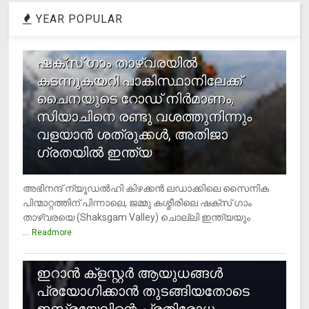
YEAR POPULAR
1
ഷക്സ് ​ഗാം താഴ്‌വരയിൽ
കടന്നുകയറി പാകിസ്ഥാനിലേക്ക്
ചൈനയുടെ റോഡ് നിർമാണം,
സിയാചിനെ രണ്ടു വശത്തുനിന്നും
വളയാൻ ശത്രുക്കൾ, അതിജാ​
ഗ്രതയിൽ ഇന്ത്യ
അഭിനന്ദ് ന്യൂഡൽഹി കിഴക്കൻ ലഡാക്കിലെ സൈനിക
പിന്മാറ്റത്തിന് പിന്നാലെ, ജമ്മു കശ്മീരിലെ ഷക്സ് ​ഗാം
താഴ്‌വരയെ (Shaksgam Valley) ചൊല്ലി ഇന്ത്യയും
...
Readmore
2
ഇറാന്‍ ക്‌ളസ്റ്റര്‍ ആയുധങ്ങള്‍
പ്രയോഗിക്കാന്‍ തുടങ്ങിയതോടെ