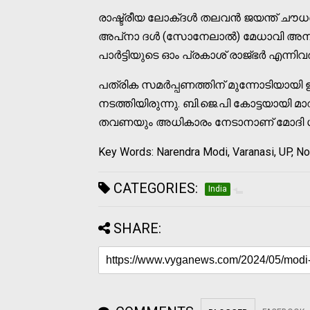
രാഷ്ട്രീയ ലോക്ദള്‍ തലവന്‍ ജയന്ത് ചൗധര
അപ്‌നാ ദള്‍ (സോനേലാല്‍) മേധാവി അനു
പാര്‍ട്ടിയുടെ ഓം പ്രകാശ് രാജ്ഭര്‍ എന്ന
പത്രിക സമര്‍പ്പണത്തിന് മുന്നോടിയായി
നടത്തിയിരുന്നു. ബി.ജെ.പി കോട്ടയായി മാറ
തവണയും അധികാരം നേടാനാണ് മോദി ശ്രമ
Key Words: Narendra Modi, Varanasi, UP, No
CATEGORIES:
India
SHARE: