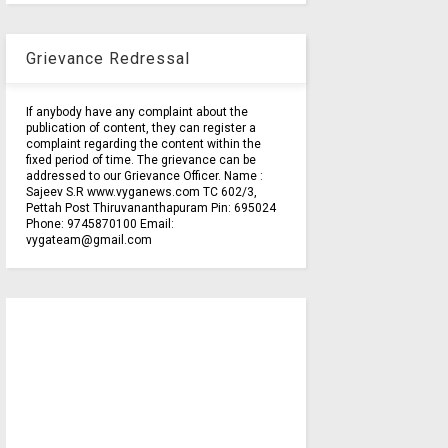
Grievance Redressal
If anybody have any complaint about the
publication of content, they can register a
complaint regarding the content within the
fixed period of time. The grievance can be
addressed to our Grievance Officer. Name :
Sajeev S.R www.vyganews.com TC 602/3,
Pettah Post Thiruvananthapuram Pin: 695024
Phone: 9745870100 Email:
vygateam@gmail.com