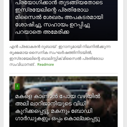
പ്രയോഗിക്കാന്‍ തുടങ്ങിയതോടെ
ഇസ്രയേലിന്റെ പ്രതിരോധ
മിസൈല്‍ ശേഖരം അപകടരമായി
ശോഷിച്ചു, സഹായം ഉറപ്പിച്ചു
പറയാതെ അമേരിക്ക
എന്‍ പ്രഭാകരന്‍ ദുബായ് : ഇറാനുമായി നിലനില്‍ക്കുന്ന
രൂക്ഷമായ സൈനിക സംഘര്‍ഷത്തിനിടയില്‍,
ഇസ്രായേലിന്റെ ബാലിസ്റ്റിക് മിസൈല്‍ പ്രതിരോധ
സംവിധാനങ്...
Readmore
3
മകളെ കാണാന്‍ പോയ വഴിയില്‍
അലി ലാറിജാനിയുടെ വിധി
കുറിക്കപ്പെട്ടു, മകനും ബോഡി
ഗാര്‍ഡുകളും ഒപ്പം കൊല്ലപ്പെട്ടു