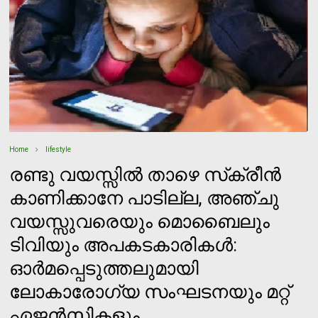
Home
lifestyle
രണ്ടു വയസ്സില്‍ താഴെ സ്‌ക്രീന്‍
കാണിക്കാനേ പാടില്ല, അഞ്ചു
വയസ്സുവരെയും മൊബൈലും
ടിവിയും അപകടകാരികള്‍:
ഓര്‍മപ്പെടുത്തലുമായി
ലോകാരോഗ്യ സംഘടനയും മറ്റ്
ഏജന്‍സികളും