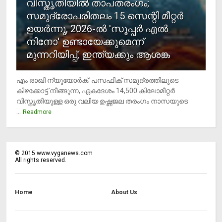
വിസ്തൃതിയില്‍ താപതരംഗം;
സമുദ്രോപരിതലം 15 സെന്റി മീറ്റര്‍
ഉയര്‍ന്നു, 2026-ല്‍ 'സൂപ്പര്‍ എല്‍
നിനോ' ഉണ്ടായേക്കുമെന്ന്
മുന്നറിയിപ്പ്, ഇന്ത്യക്കും ആശങ്ക
എം രാഖി ന്യൂയോര്‍ക്: പസഫിക് സമുദ്രത്തിലൂടെ
കിഴക്കോട്ട് നീങ്ങുന്ന, ഏകദേശം 14,500 കിലോമീറ്റര്‍
വിസ്തൃതിയുള്ള ഒരു വലിയ ഉഷ്ണജല തരംഗം നാസയുടെ
...
Readmore
©
2015
www.vyganews.com
All rights reserved.
Home
About Us