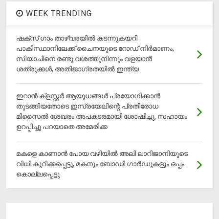
WEEK TRENDING
ഷക്സ് ​ഗാം താഴ്‌വരയിൽ കടന്നുകയറി
പാകിസ്ഥാനിലേക്ക് ചൈനയുടെ റോഡ് നിർമാണം,
സിയാചിനെ രണ്ടു വശത്തുനിന്നും വളയാൻ
ശത്രുക്കൾ, അതിജാ​ഗ്രതയിൽ ഇന്ത്യ
ഇറാന്‍ ക്‌ളസ്റ്റര്‍ ആയുധങ്ങള്‍ പ്രയോഗിക്കാന്‍
തുടങ്ങിയതോടെ ഇസ്രയേലിന്റെ പ്രതിരോധ
മിസൈല്‍ ശേഖരം അപകടരമായി ശോഷിച്ചു, സഹായം
ഉറപ്പിച്ചു പറയാതെ അമേരിക്ക
മകളെ കാണാന്‍ പോയ വഴിയില്‍ അലി ലാറിജാനിയുടെ
വിധി കുറിക്കപ്പെട്ടു, മകനും ബോഡി ഗാര്‍ഡുകളും ഒപ്പം
കൊല്ലപ്പെട്ടു