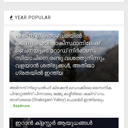
YEAR POPULAR
1
ഷക്സ് ​ഗാം താഴ്‌വരയിൽ
കടന്നുകയറി പാകിസ്ഥാനിലേക്ക്
ചൈനയുടെ റോഡ് നിർമാണം,
സിയാചിനെ രണ്ടു വശത്തുനിന്നും
വളയാൻ ശത്രുക്കൾ, അതിജാ​
ഗ്രതയിൽ ഇന്ത്യ
അഭിനന്ദ് ന്യൂഡൽഹി കിഴക്കൻ ലഡാക്കിലെ സൈനിക
പിന്മാറ്റത്തിന് പിന്നാലെ, ജമ്മു കശ്മീരിലെ ഷക്സ് ​ഗാം
താഴ്‌വരയെ (Shaksgam Valley) ചൊല്ലി ഇന്ത്യയും
...
Readmore
2
ഇറാന്‍ ക്‌ളസ്റ്റര്‍ ആയുധങ്ങള്‍