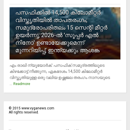
5
പസഫിക്കില്‍ 14,500 കിലോമീറ്റര്‍
വിസ്തൃതിയില്‍ താപതരംഗം;
സമുദ്രോപരിതലം 15 സെന്റി മീറ്റര്‍
ഉയര്‍ന്നു, 2026-ല്‍ 'സൂപ്പര്‍ എല്‍
നിനോ' ഉണ്ടായേക്കുമെന്ന്
മുന്നറിയിപ്പ്, ഇന്ത്യക്കും ആശങ്ക
എം രാഖി ന്യൂയോര്‍ക്: പസഫിക് സമുദ്രത്തിലൂടെ
കിഴക്കോട്ട് നീങ്ങുന്ന, ഏകദേശം 14,500 കിലോമീറ്റര്‍
വിസ്തൃതിയുള്ള ഒരു വലിയ ഉഷ്ണജല തരംഗം നാസയുടെ
...
Readmore
©
2015
www.vyganews.com
All rights reserved.