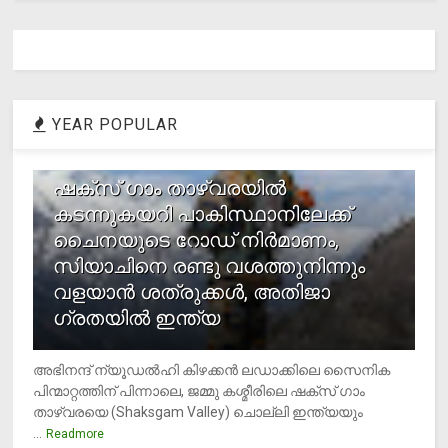
YEAR POPULAR
1
ഷക്സ് ​ഗാം താഴ്‌വരയിൽ
കടന്നുകയറി പാകിസ്ഥാനിലേക്ക്
ചൈനയുടെ റോഡ് നിർമാണം,
സിയാചിനെ രണ്ടു വശത്തുനിന്നും
വളയാൻ ശത്രുക്കൾ, അതിജാ​
ഗ്രതയിൽ ഇന്ത്യ
അഭിനന്ദ് ന്യൂഡൽഹി കിഴക്കൻ ലഡാക്കിലെ സൈനിക
പിന്മാറ്റത്തിന് പിന്നാലെ, ജമ്മു കശ്മീരിലെ ഷക്സ് ​ഗാം
താഴ്‌വരയെ (Shaksgam Valley) ചൊല്ലി ഇന്ത്യയും
...
Readmore