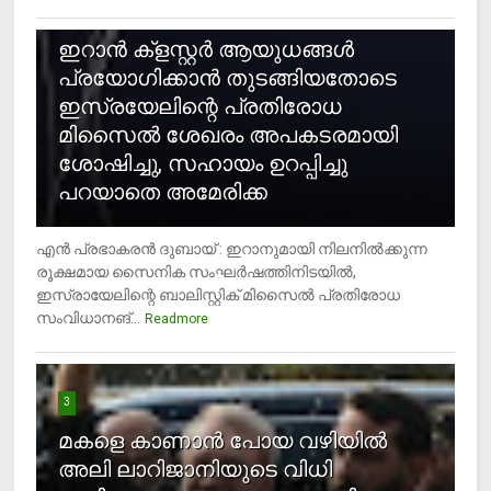
2
ഇറാന്‍ ക്‌ളസ്റ്റര്‍ ആയുധങ്ങള്‍
പ്രയോഗിക്കാന്‍ തുടങ്ങിയതോടെ
ഇസ്രയേലിന്റെ പ്രതിരോധ
മിസൈല്‍ ശേഖരം അപകടരമായി
ശോഷിച്ചു, സഹായം ഉറപ്പിച്ചു
പറയാതെ അമേരിക്ക
എന്‍ പ്രഭാകരന്‍ ദുബായ് : ഇറാനുമായി നിലനില്‍ക്കുന്ന
രൂക്ഷമായ സൈനിക സംഘര്‍ഷത്തിനിടയില്‍,
ഇസ്രായേലിന്റെ ബാലിസ്റ്റിക് മിസൈല്‍ പ്രതിരോധ
സംവിധാനങ്...
Readmore
3
മകളെ കാണാന്‍ പോയ വഴിയില്‍
അലി ലാറിജാനിയുടെ വിധി