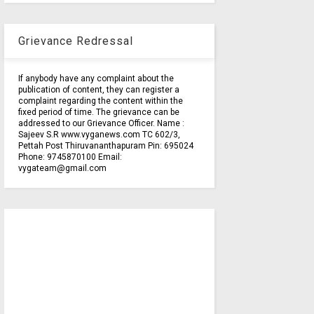
Grievance Redressal
If anybody have any complaint about the
publication of content, they can register a
complaint regarding the content within the
fixed period of time. The grievance can be
addressed to our Grievance Officer. Name :
Sajeev S.R www.vyganews.com TC 602/3,
Pettah Post Thiruvananthapuram Pin: 695024
Phone: 9745870100 Email:
vygateam@gmail.com