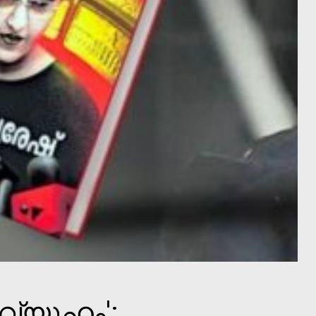
വ്യൂഹം':