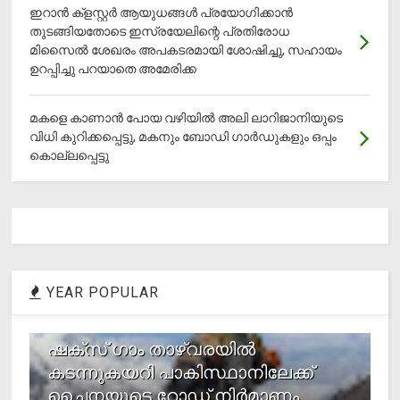
ഇറാന്‍ ക്‌ളസ്റ്റര്‍ ആയുധങ്ങള്‍ പ്രയോഗിക്കാന്‍
തുടങ്ങിയതോടെ ഇസ്രയേലിന്റെ പ്രതിരോധ
മിസൈല്‍ ശേഖരം അപകടരമായി ശോഷിച്ചു, സഹായം
ഉറപ്പിച്ചു പറയാതെ അമേരിക്ക
മകളെ കാണാന്‍ പോയ വഴിയില്‍ അലി ലാറിജാനിയുടെ
വിധി കുറിക്കപ്പെട്ടു, മകനും ബോഡി ഗാര്‍ഡുകളും ഒപ്പം
കൊല്ലപ്പെട്ടു
YEAR POPULAR
1
ഷക്സ് ​ഗാം താഴ്‌വരയിൽ
കടന്നുകയറി പാകിസ്ഥാനിലേക്ക്
ചൈനയുടെ റോഡ് നിർമാണം,