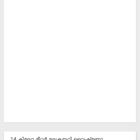
14 കിലോ മീറ്റര്‍ മലകയറി വൈഷ്‌ണോ