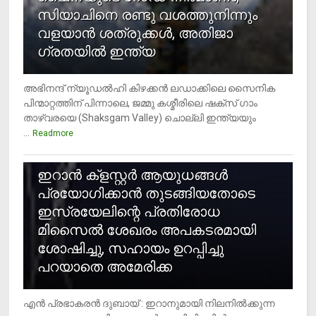
സിയാചിനെ രണ്ടു വശത്തുനിന്നും
വളയാൻ ശത്രുക്കൾ, അതിജാ​
ഗ്രതയിൽ ഇന്ത്യ
അഭിനന്ദ് ന്യൂഡൽഹി കിഴക്കൻ ലഡാക്കിലെ സൈനിക
പിന്മാറ്റത്തിന് പിന്നാലെ, ജമ്മു കശ്മീരിലെ ഷക്സ് ​ഗാം
താഴ്‌വരയെ (Shaksgam Valley) ചൊല്ലി ഇന്ത്യയും
...
Readmore
2
ഇറാന്‍ ക്‌ളസ്റ്റര്‍ ആയുധങ്ങള്‍
പ്രയോഗിക്കാന്‍ തുടങ്ങിയതോടെ
ഇസ്രയേലിന്റെ പ്രതിരോധ
മിസൈല്‍ ശേഖരം അപകടരമായി
ശോഷിച്ചു, സഹായം ഉറപ്പിച്ചു
പറയാതെ അമേരിക്ക
എന്‍ പ്രഭാകരന്‍ ദുബായ് : ഇറാനുമായി നിലനില്‍ക്കുന്ന