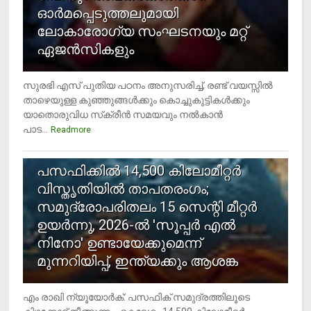
ഓര്‍മപ്പെടുത്തലുമായി
ലോകാരോഗ്യ സംഘടനയും മറ്റ്
ഏജന്‍സികളും
സുരഭി എസ് പുതിയ പഠനം അനുസരിച്ച്, രണ്ട് വയസ്സില്‍
താഴെയുള്ള കുഞ്ഞുങ്ങള്‍ക്കും കൊച്ചുകുട്ടികള്‍ക്കും
യാതൊരുവിധ സ്‌ക്രീന്‍ സമയവും നല്‍കാന്‍
പാട...
Readmore
5
പസഫിക്കില്‍ 14,500 കിലോമീറ്റര്‍
വിസ്തൃതിയില്‍ താപതരംഗം;
സമുദ്രോപരിതലം 15 സെന്റി മീറ്റര്‍
ഉയര്‍ന്നു, 2026-ല്‍ 'സൂപ്പര്‍ എല്‍
നിനോ' ഉണ്ടായേക്കുമെന്ന്
മുന്നറിയിപ്പ്, ഇന്ത്യക്കും ആശങ്ക
എം രാഖി ന്യൂയോര്‍ക്: പസഫിക് സമുദ്രത്തിലൂടെ