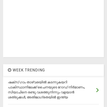
WEEK TRENDING
ഷക്സ് ​ഗാം താഴ്‌വരയിൽ കടന്നുകയറി
പാകിസ്ഥാനിലേക്ക് ചൈനയുടെ റോഡ് നിർമാണം,
സിയാചിനെ രണ്ടു വശത്തുനിന്നും വളയാൻ
ശത്രുക്കൾ, അതിജാ​ഗ്രതയിൽ ഇന്ത്യ