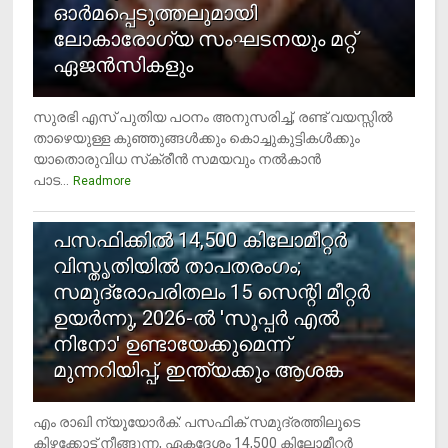
ഓര്‍മപ്പെടുത്തലുമായി
ലോകാരോഗ്യ സംഘടനയും മറ്റ്
ഏജന്‍സികളും
സുരഭി എസ് പുതിയ പഠനം അനുസരിച്ച്, രണ്ട് വയസ്സില്‍
താഴെയുള്ള കുഞ്ഞുങ്ങള്‍ക്കും കൊച്ചുകുട്ടികള്‍ക്കും
യാതൊരുവിധ സ്‌ക്രീന്‍ സമയവും നല്‍കാന്‍
പാട...
Readmore
5
പസഫിക്കില്‍ 14,500 കിലോമീറ്റര്‍
വിസ്തൃതിയില്‍ താപതരംഗം;
സമുദ്രോപരിതലം 15 സെന്റി മീറ്റര്‍
ഉയര്‍ന്നു, 2026-ല്‍ 'സൂപ്പര്‍ എല്‍
നിനോ' ഉണ്ടായേക്കുമെന്ന്
മുന്നറിയിപ്പ്, ഇന്ത്യക്കും ആശങ്ക
എം രാഖി ന്യൂയോര്‍ക്: പസഫിക് സമുദ്രത്തിലൂടെ
കിഴക്കോട്ട് നീങ്ങുന്ന, ഏകദേശം 14,500 കിലോമീറ്റര്‍