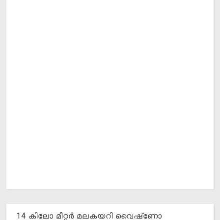
14 കിലോ മീറ്റര്‍ മലകയറി വൈഷ്‌ണോ