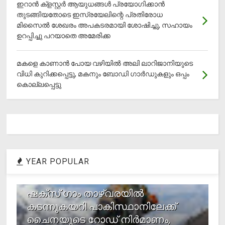
ഇറാന്‍ ക്‌ളസ്റ്റര്‍ ആയുധങ്ങള്‍ പ്രയോഗിക്കാന്‍
തുടങ്ങിയതോടെ ഇസ്രയേലിന്റെ പ്രതിരോധ
മിസൈല്‍ ശേഖരം അപകടരമായി ശോഷിച്ചു, സഹായം
ഉറപ്പിച്ചു പറയാതെ അമേരിക്ക
മകളെ കാണാന്‍ പോയ വഴിയില്‍ അലി ലാറിജാനിയുടെ
വിധി കുറിക്കപ്പെട്ടു, മകനും ബോഡി ഗാര്‍ഡുകളും ഒപ്പം
കൊല്ലപ്പെട്ടു
YEAR POPULAR
1
ഷക്സ് ​ഗാം താഴ്‌വരയിൽ
കടന്നുകയറി പാകിസ്ഥാനിലേക്ക്
ചൈനയുടെ റോഡ് നിർമാണം,