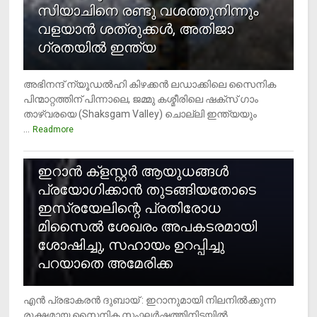
സിയാചിനെ രണ്ടു വശത്തുനിന്നും
വളയാൻ ശത്രുക്കൾ, അതിജാ​
ഗ്രതയിൽ ഇന്ത്യ
അഭിനന്ദ് ന്യൂഡൽഹി കിഴക്കൻ ലഡാക്കിലെ സൈനിക
പിന്മാറ്റത്തിന് പിന്നാലെ, ജമ്മു കശ്മീരിലെ ഷക്സ് ​ഗാം
താഴ്‌വരയെ (Shaksgam Valley) ചൊല്ലി ഇന്ത്യയും
...
Readmore
2
ഇറാന്‍ ക്‌ളസ്റ്റര്‍ ആയുധങ്ങള്‍
പ്രയോഗിക്കാന്‍ തുടങ്ങിയതോടെ
ഇസ്രയേലിന്റെ പ്രതിരോധ
മിസൈല്‍ ശേഖരം അപകടരമായി
ശോഷിച്ചു, സഹായം ഉറപ്പിച്ചു
പറയാതെ അമേരിക്ക
എന്‍ പ്രഭാകരന്‍ ദുബായ് : ഇറാനുമായി നിലനില്‍ക്കുന്ന
രൂക്ഷമായ സൈനിക സംഘര്‍ഷത്തിനിടയില്‍,