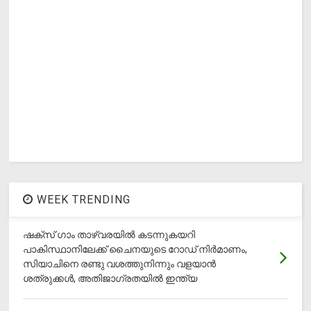
WEEK TRENDING
ഷക്സ് ​ഗാം താഴ്‌വരയിൽ കടന്നുകയറി
പാകിസ്ഥാനിലേക്ക് ചൈനയുടെ റോഡ് നിർമാണം,
സിയാചിനെ രണ്ടു വശത്തുനിന്നും വളയാൻ
ശത്രുക്കൾ, അതിജാ​ഗ്രതയിൽ ഇന്ത്യ