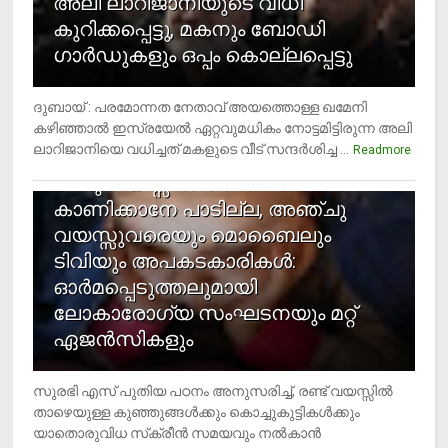
അലി ലാറിജാനിയുടെ വിധി
കുറിക്കപ്പെട്ടു, മകനും ബോഡി
ഗാര്‍ഡുകളും ഒപ്പം കൊല്ലപ്പെട്ടു
ദുബായ് : പരമോന്നത നേതാവ് അയത്തൊള്ള ഖമേനി
കഴിഞ്ഞാല്‍ ഇസ്രയേല്‍ ഏറ്റവുമധികം നോട്ടമിട്ടിരുന്ന അലി
ലാറിജാനിയെ വധിച്ചത് മകളുടെ വീട് സന്ദര്‍ശിച്ച ...
4
Readmore
രണ്ടു വയസ്സില്‍ താഴെ സ്‌ക്രീന്‍
കാണിക്കാനേ പാടില്ല, അഞ്ചു
വയസ്സുവരെയും മൊബൈലും
ടിവിയും അപകടകാരികള്‍:
ഓര്‍മപ്പെടുത്തലുമായി
ലോകാരോഗ്യ സംഘടനയും മറ്റ്
ഏജന്‍സികളും
സുരഭി എസ് പുതിയ പഠനം അനുസരിച്ച്, രണ്ട് വയസ്സില്‍
താഴെയുള്ള കുഞ്ഞുങ്ങള്‍ക്കും കൊച്ചുകുട്ടികള്‍ക്കും
യാതൊരുവിധ സ്‌ക്രീന്‍ സമയവും നല്‍കാന്‍