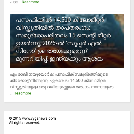
പാട...
Readmore
5
പസഫിക്കില്‍ 14,500 കിലോമീറ്റര്‍
വിസ്തൃതിയില്‍ താപതരംഗം;
സമുദ്രോപരിതലം 15 സെന്റി മീറ്റര്‍
ഉയര്‍ന്നു, 2026-ല്‍ 'സൂപ്പര്‍ എല്‍
നിനോ' ഉണ്ടായേക്കുമെന്ന്
മുന്നറിയിപ്പ്, ഇന്ത്യക്കും ആശങ്ക
എം രാഖി ന്യൂയോര്‍ക്: പസഫിക് സമുദ്രത്തിലൂടെ
കിഴക്കോട്ട് നീങ്ങുന്ന, ഏകദേശം 14,500 കിലോമീറ്റര്‍
വിസ്തൃതിയുള്ള ഒരു വലിയ ഉഷ്ണജല തരംഗം നാസയുടെ
...
Readmore
©
2015
www.vyganews.com
All rights reserved.