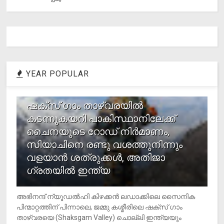
YEAR POPULAR
1
ഷക്സ് ​ഗാം താഴ്‌വരയിൽ
കടന്നുകയറി പാകിസ്ഥാനിലേക്ക്
ചൈനയുടെ റോഡ് നിർമാണം,
സിയാചിനെ രണ്ടു വശത്തുനിന്നും
വളയാൻ ശത്രുക്കൾ, അതിജാ​
ഗ്രതയിൽ ഇന്ത്യ
അഭിനന്ദ് ന്യൂഡൽഹി കിഴക്കൻ ലഡാക്കിലെ സൈനിക
പിന്മാറ്റത്തിന് പിന്നാലെ, ജമ്മു കശ്മീരിലെ ഷക്സ് ​ഗാം
താഴ്‌വരയെ (Shaksgam Valley) ചൊല്ലി ഇന്ത്യയും