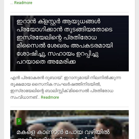
...
Readmore
2
ഇറാന്‍ ക്‌ളസ്റ്റര്‍ ആയുധങ്ങള്‍
പ്രയോഗിക്കാന്‍ തുടങ്ങിയതോടെ
ഇസ്രയേലിന്റെ പ്രതിരോധ
മിസൈല്‍ ശേഖരം അപകടരമായി
ശോഷിച്ചു, സഹായം ഉറപ്പിച്ചു
പറയാതെ അമേരിക്ക
എന്‍ പ്രഭാകരന്‍ ദുബായ് : ഇറാനുമായി നിലനില്‍ക്കുന്ന
രൂക്ഷമായ സൈനിക സംഘര്‍ഷത്തിനിടയില്‍,
ഇസ്രായേലിന്റെ ബാലിസ്റ്റിക് മിസൈല്‍ പ്രതിരോധ
സംവിധാനങ്...
Readmore
3
മകളെ കാണാന്‍ പോയ വഴിയില്‍