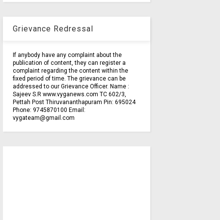
Grievance Redressal
If anybody have any complaint about the
publication of content, they can register a
complaint regarding the content within the
fixed period of time. The grievance can be
addressed to our Grievance Officer. Name :
Sajeev S.R www.vyganews.com TC 602/3,
Pettah Post Thiruvananthapuram Pin: 695024
Phone: 9745870100 Email:
vygateam@gmail.com