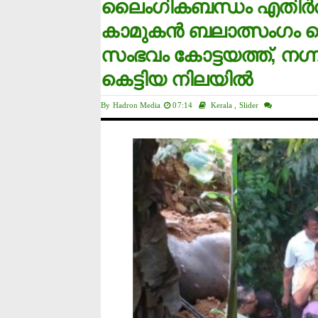
ലൈംഗികബന്ധം എതിര്‍
കാമുകന്‍ ബലാത്സംഗം ചെ
സംഭവം കോട്ടയത്ത്, നഗ്നമ
കെട്ടിയ നിലയില്‍
By
Hadron Media
07:14
Kerala
,
Slider