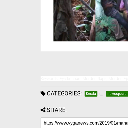
Keywords: Ayarkunnam Murder, Rape, Murder, Aj
CATEGORIES:
Kerala
newsspecial
SHARE: