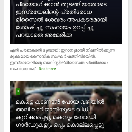
പ്രയോഗിക്കാന്‍ തുടങ്ങിയതോടെ
ഇസ്രയേലിന്റെ പ്രതിരോധ
മിസൈല്‍ ശേഖരം അപകടരമായി
ശോഷിച്ചു, സഹായം ഉറപ്പിച്ചു
പറയാതെ അമേരിക്ക
എന്‍ പ്രഭാകരന്‍ ദുബായ് : ഇറാനുമായി നിലനില്‍ക്കുന്ന
രൂക്ഷമായ സൈനിക സംഘര്‍ഷത്തിനിടയില്‍,
ഇസ്രായേലിന്റെ ബാലിസ്റ്റിക് മിസൈല്‍ പ്രതിരോധ
സംവിധാനങ്...
Readmore
3
മകളെ കാണാന്‍ പോയ വഴിയില്‍
അലി ലാറിജാനിയുടെ വിധി
കുറിക്കപ്പെട്ടു, മകനും ബോഡി
ഗാര്‍ഡുകളും ഒപ്പം കൊല്ലപ്പെട്ടു