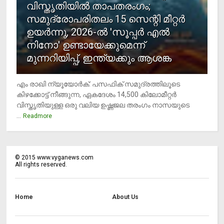
വിസ്തൃതിയില്‍ താപതരംഗം;
സമുദ്രോപരിതലം 15 സെന്റി മീറ്റര്‍
ഉയര്‍ന്നു, 2026-ല്‍ 'സൂപ്പര്‍ എല്‍
നിനോ' ഉണ്ടായേക്കുമെന്ന്
മുന്നറിയിപ്പ്, ഇന്ത്യക്കും ആശങ്ക
എം രാഖി ന്യൂയോര്‍ക്: പസഫിക് സമുദ്രത്തിലൂടെ
കിഴക്കോട്ട് നീങ്ങുന്ന, ഏകദേശം 14,500 കിലോമീറ്റര്‍
വിസ്തൃതിയുള്ള ഒരു വലിയ ഉഷ്ണജല തരംഗം നാസയുടെ
...
Readmore
©
2015
www.vyganews.com
All rights reserved.
Home
About Us