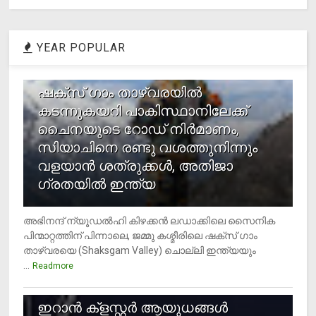
YEAR POPULAR
1
ഷക്സ് ​ഗാം താഴ്‌വരയിൽ
കടന്നുകയറി പാകിസ്ഥാനിലേക്ക്
ചൈനയുടെ റോഡ് നിർമാണം,
സിയാചിനെ രണ്ടു വശത്തുനിന്നും
വളയാൻ ശത്രുക്കൾ, അതിജാ​
ഗ്രതയിൽ ഇന്ത്യ
അഭിനന്ദ് ന്യൂഡൽഹി കിഴക്കൻ ലഡാക്കിലെ സൈനിക
പിന്മാറ്റത്തിന് പിന്നാലെ, ജമ്മു കശ്മീരിലെ ഷക്സ് ​ഗാം
താഴ്‌വരയെ (Shaksgam Valley) ചൊല്ലി ഇന്ത്യയും
...
Readmore
2
ഇറാന്‍ ക്‌ളസ്റ്റര്‍ ആയുധങ്ങള്‍