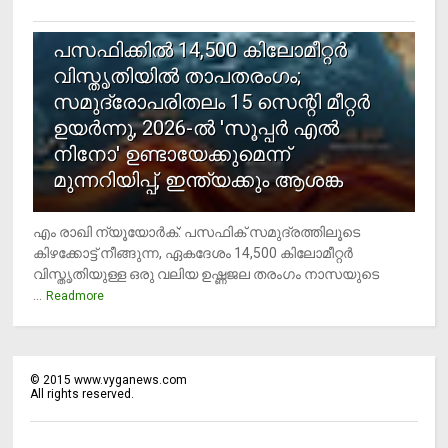
5
പസഫിക്കില്‍ 14,500 കിലോമീറ്റര്‍
വിസ്തൃതിയില്‍ താപതരംഗം;
സമുദ്രോപരിതലം 15 സെന്റി മീറ്റര്‍
ഉയര്‍ന്നു, 2026-ല്‍ 'സൂപ്പര്‍ എല്‍
നിനോ' ഉണ്ടായേക്കുമെന്ന്
മുന്നറിയിപ്പ്, ഇന്ത്യക്കും ആശങ്ക
എം രാഖി ന്യൂയോര്‍ക്: പസഫിക് സമുദ്രത്തിലൂടെ
കിഴക്കോട്ട് നീങ്ങുന്ന, ഏകദേശം 14,500 കിലോമീറ്റര്‍
വിസ്തൃതിയുള്ള ഒരു വലിയ ഉഷ്ണജല തരംഗം നാസയുടെ
...
Readmore
©
2015
www.vyganews.com
All rights reserved.