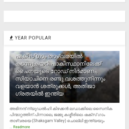
YEAR POPULAR
1
ഷക്സ് ​ഗാം താഴ്‌വരയിൽ
കടന്നുകയറി പാകിസ്ഥാനിലേക്ക്
ചൈനയുടെ റോഡ് നിർമാണം,
സിയാചിനെ രണ്ടു വശത്തുനിന്നും
വളയാൻ ശത്രുക്കൾ, അതിജാ​
ഗ്രതയിൽ ഇന്ത്യ
അഭിനന്ദ് ന്യൂഡൽഹി കിഴക്കൻ ലഡാക്കിലെ സൈനിക
പിന്മാറ്റത്തിന് പിന്നാലെ, ജമ്മു കശ്മീരിലെ ഷക്സ് ​ഗാം
താഴ്‌വരയെ (Shaksgam Valley) ചൊല്ലി ഇന്ത്യയും
...
Readmore