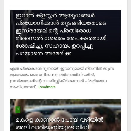
2
ഇറാന്‍ ക്‌ളസ്റ്റര്‍ ആയുധങ്ങള്‍
പ്രയോഗിക്കാന്‍ തുടങ്ങിയതോടെ
ഇസ്രയേലിന്റെ പ്രതിരോധ
മിസൈല്‍ ശേഖരം അപകടരമായി
ശോഷിച്ചു, സഹായം ഉറപ്പിച്ചു
പറയാതെ അമേരിക്ക
എന്‍ പ്രഭാകരന്‍ ദുബായ് : ഇറാനുമായി നിലനില്‍ക്കുന്ന
രൂക്ഷമായ സൈനിക സംഘര്‍ഷത്തിനിടയില്‍,
ഇസ്രായേലിന്റെ ബാലിസ്റ്റിക് മിസൈല്‍ പ്രതിരോധ
സംവിധാനങ്...
Readmore
3
മകളെ കാണാന്‍ പോയ വഴിയില്‍
അലി ലാറിജാനിയുടെ വിധി