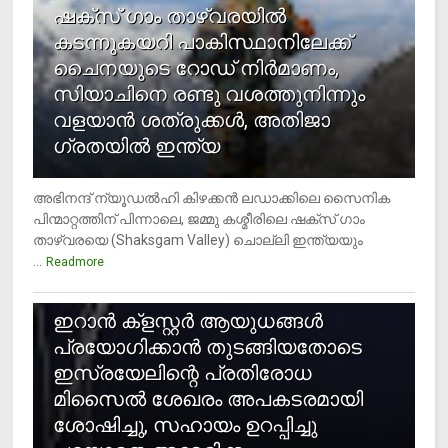
ഷക്സ് ​ഗാം താഴ്‌വരയിൽ
കടന്നുകയറി പാകിസ്ഥാനിലേക്ക്
ചൈനയുടെ റോഡ് നിർമാണം,
സിയാചിനെ രണ്ടു വശത്തുനിന്നും
വളയാൻ ശത്രുക്കൾ, അതിജാ​
ഗ്രതയിൽ ഇന്ത്യ
അഭിനന്ദ് ന്യൂഡൽഹി കിഴക്കൻ ലഡാക്കിലെ സൈനിക
പിന്മാറ്റത്തിന് പിന്നാലെ, ജമ്മു കശ്മീരിലെ ഷക്സ് ​ഗാം
താഴ്‌വരയെ (Shaksgam Valley) ചൊല്ലി ഇന്ത്യയും
...
Readmore
2
ഇറാന്‍ ക്‌ളസ്റ്റര്‍ ആയുധങ്ങള്‍
പ്രയോഗിക്കാന്‍ തുടങ്ങിയതോടെ
ഇസ്രയേലിന്റെ പ്രതിരോധ
മിസൈല്‍ ശേഖരം അപകടരമായി
ശോഷിച്ചു, സഹായം ഉറപ്പിച്ചു