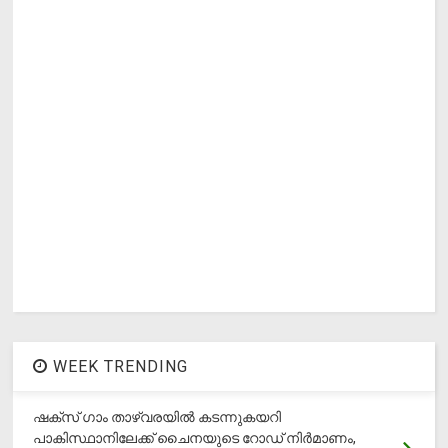
WEEK TRENDING
ഷക്സ് ​ഗാം താഴ്‌വരയിൽ കടന്നുകയറി
പാകിസ്ഥാനിലേക്ക് ചൈനയുടെ റോഡ് നിർമാണം,