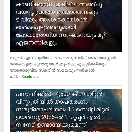
കാണിക്കാനേ പാടില്ല, അഞ്ചു
വയസ്സുവരെയും മൊബൈലും
ടിവിയും അപകടകാരികള്‍:
ഓര്‍മപ്പെടുത്തലുമായി
ലോകാരോഗ്യ സംഘടനയും മറ്റ്
ഏജന്‍സികളും
സുരഭി എസ് പുതിയ പഠനം അനുസരിച്ച്, രണ്ട് വയസ്സില്‍
താഴെയുള്ള കുഞ്ഞുങ്ങള്‍ക്കും കൊച്ചുകുട്ടികള്‍ക്കും
യാതൊരുവിധ സ്‌ക്രീന്‍ സമയവും നല്‍കാന്‍
പാട...
Readmore
5
പസഫിക്കില്‍ 14,500 കിലോമീറ്റര്‍
വിസ്തൃതിയില്‍ താപതരംഗം;
സമുദ്രോപരിതലം 15 സെന്റി മീറ്റര്‍
ഉയര്‍ന്നു, 2026-ല്‍ 'സൂപ്പര്‍ എല്‍
നിനോ' ഉണ്ടായേക്കുമെന്ന്