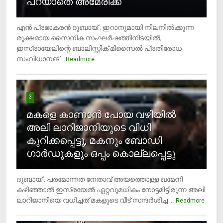
പറയാതെ അമേരിക്ക
എന്‍ പ്രഭാകരന്‍ ദുബായ് : ഇറാനുമായി നിലനില്‍ക്കുന്ന
രൂക്ഷമായ സൈനിക സംഘര്‍ഷത്തിനിടയില്‍,
ഇസ്രായേലിന്റെ ബാലിസ്റ്റിക് മിസൈല്‍ പ്രതിരോധ
സംവിധാനങ്...
Readmore
3
മകളെ കാണാന്‍ പോയ വഴിയില്‍
അലി ലാറിജാനിയുടെ വിധി
കുറിക്കപ്പെട്ടു, മകനും ബോഡി
ഗാര്‍ഡുകളും ഒപ്പം കൊല്ലപ്പെട്ടു
ദുബായ് : പരമോന്നത നേതാവ് അയത്തൊള്ള ഖമേനി
കഴിഞ്ഞാല്‍ ഇസ്രയേല്‍ ഏറ്റവുമധികം നോട്ടമിട്ടിരുന്ന അലി
ലാറിജാനിയെ വധിച്ചത് മകളുടെ വീട് സന്ദര്‍ശിച്ച ...
4
Readmore
രണ്ടു വയസ്സില്‍ താഴെ സ്‌ക്രീന്‍