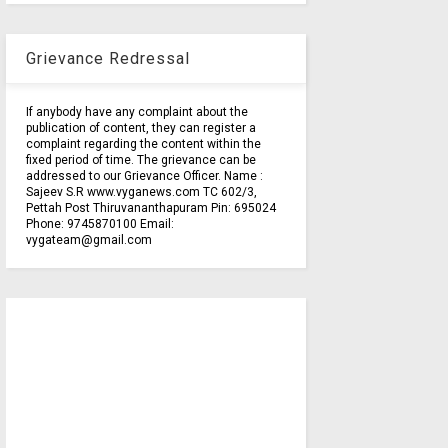
Grievance Redressal
If anybody have any complaint about the
publication of content, they can register a
complaint regarding the content within the
fixed period of time. The grievance can be
addressed to our Grievance Officer. Name :
Sajeev S.R www.vyganews.com TC 602/3,
Pettah Post Thiruvananthapuram Pin: 695024
Phone: 9745870100 Email:
vygateam@gmail.com