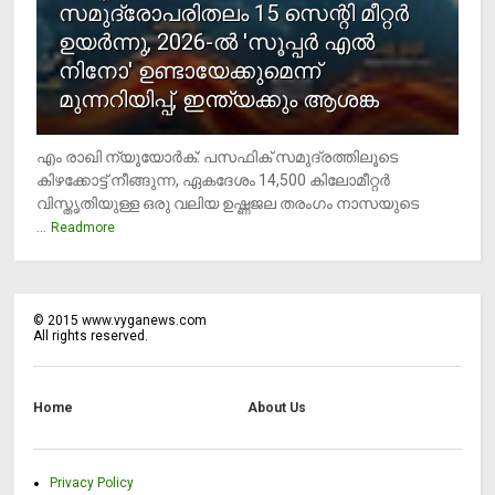
സമുദ്രോപരിതലം 15 സെന്റി മീറ്റര്‍
ഉയര്‍ന്നു, 2026-ല്‍ 'സൂപ്പര്‍ എല്‍
നിനോ' ഉണ്ടായേക്കുമെന്ന്
മുന്നറിയിപ്പ്, ഇന്ത്യക്കും ആശങ്ക
എം രാഖി ന്യൂയോര്‍ക്: പസഫിക് സമുദ്രത്തിലൂടെ
കിഴക്കോട്ട് നീങ്ങുന്ന, ഏകദേശം 14,500 കിലോമീറ്റര്‍
വിസ്തൃതിയുള്ള ഒരു വലിയ ഉഷ്ണജല തരംഗം നാസയുടെ
...
Readmore
©
2015
www.vyganews.com
All rights reserved.
Home
About Us
Privacy Policy