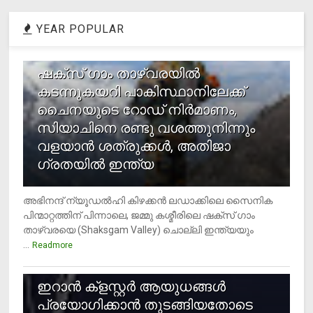
YEAR POPULAR
1
ഷക്സ് ​ഗാം താഴ്‌വരയിൽ
കടന്നുകയറി പാകിസ്ഥാനിലേക്ക്
ചൈനയുടെ റോഡ് നിർമാണം,
സിയാചിനെ രണ്ടു വശത്തുനിന്നും
വളയാൻ ശത്രുക്കൾ, അതിജാ​
ഗ്രതയിൽ ഇന്ത്യ
അഭിനന്ദ് ന്യൂഡൽഹി കിഴക്കൻ ലഡാക്കിലെ സൈനിക
പിന്മാറ്റത്തിന് പിന്നാലെ, ജമ്മു കശ്മീരിലെ ഷക്സ് ​ഗാം
താഴ്‌വരയെ (Shaksgam Valley) ചൊല്ലി ഇന്ത്യയും
...
Readmore
2
ഇറാന്‍ ക്‌ളസ്റ്റര്‍ ആയുധങ്ങള്‍
പ്രയോഗിക്കാന്‍ തുടങ്ങിയതോടെ