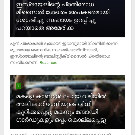
ഇസ്രയേലിന്റെ പ്രതിരോധ
മിസൈല്‍ ശേഖരം അപകടരമായി
ശോഷിച്ചു, സഹായം ഉറപ്പിച്ചു
പറയാതെ അമേരിക്ക
എന്‍ പ്രഭാകരന്‍ ദുബായ് : ഇറാനുമായി നിലനില്‍ക്കുന്ന
രൂക്ഷമായ സൈനിക സംഘര്‍ഷത്തിനിടയില്‍,
ഇസ്രായേലിന്റെ ബാലിസ്റ്റിക് മിസൈല്‍ പ്രതിരോധ
സംവിധാനങ്...
Readmore
3
മകളെ കാണാന്‍ പോയ വഴിയില്‍
അലി ലാറിജാനിയുടെ വിധി
കുറിക്കപ്പെട്ടു, മകനും ബോഡി
ഗാര്‍ഡുകളും ഒപ്പം കൊല്ലപ്പെട്ടു