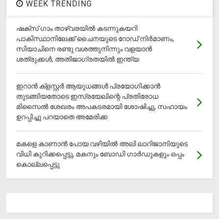
WEEK TRENDING
ഷക്സ് ​ഗാം താഴ്‌വരയിൽ കടന്നുകയറി
പാകിസ്ഥാനിലേക്ക് ചൈനയുടെ റോഡ് നിർമാണം,
സിയാചിനെ രണ്ടു വശത്തുനിന്നും വളയാൻ
ശത്രുക്കൾ, അതിജാ​ഗ്രതയിൽ ഇന്ത്യ
ഇറാന്‍ ക്‌ളസ്റ്റര്‍ ആയുധങ്ങള്‍ പ്രയോഗിക്കാന്‍
തുടങ്ങിയതോടെ ഇസ്രയേലിന്റെ പ്രതിരോധ
മിസൈല്‍ ശേഖരം അപകടരമായി ശോഷിച്ചു, സഹായം
ഉറപ്പിച്ചു പറയാതെ അമേരിക്ക
മകളെ കാണാന്‍ പോയ വഴിയില്‍ അലി ലാറിജാനിയുടെ
വിധി കുറിക്കപ്പെട്ടു, മകനും ബോഡി ഗാര്‍ഡുകളും ഒപ്പം
കൊല്ലപ്പെട്ടു