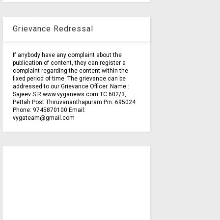
Grievance Redressal
If anybody have any complaint about the
publication of content, they can register a
complaint regarding the content within the
fixed period of time. The grievance can be
addressed to our Grievance Officer. Name :
Sajeev S.R www.vyganews.com TC 602/3,
Pettah Post Thiruvananthapuram Pin: 695024
Phone: 9745870100 Email:
vygateam@gmail.com