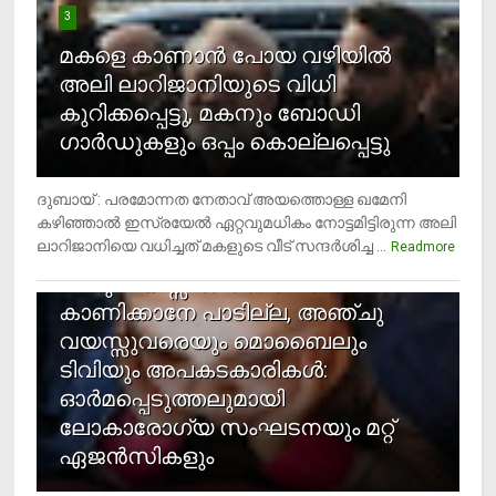
3
മകളെ കാണാന്‍ പോയ വഴിയില്‍
അലി ലാറിജാനിയുടെ വിധി
കുറിക്കപ്പെട്ടു, മകനും ബോഡി
ഗാര്‍ഡുകളും ഒപ്പം കൊല്ലപ്പെട്ടു
ദുബായ് : പരമോന്നത നേതാവ് അയത്തൊള്ള ഖമേനി
കഴിഞ്ഞാല്‍ ഇസ്രയേല്‍ ഏറ്റവുമധികം നോട്ടമിട്ടിരുന്ന അലി
ലാറിജാനിയെ വധിച്ചത് മകളുടെ വീട് സന്ദര്‍ശിച്ച ...
4
Readmore
രണ്ടു വയസ്സില്‍ താഴെ സ്‌ക്രീന്‍
കാണിക്കാനേ പാടില്ല, അഞ്ചു
വയസ്സുവരെയും മൊബൈലും
ടിവിയും അപകടകാരികള്‍:
ഓര്‍മപ്പെടുത്തലുമായി
ലോകാരോഗ്യ സംഘടനയും മറ്റ്
ഏജന്‍സികളും