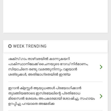
WEEK TRENDING
ഷക്സ് ​ഗാം താഴ്‌വരയിൽ കടന്നുകയറി
പാകിസ്ഥാനിലേക്ക് ചൈനയുടെ റോഡ് നിർമാണം,
സിയാചിനെ രണ്ടു വശത്തുനിന്നും വളയാൻ
ശത്രുക്കൾ, അതിജാ​ഗ്രതയിൽ ഇന്ത്യ
ഇറാന്‍ ക്‌ളസ്റ്റര്‍ ആയുധങ്ങള്‍ പ്രയോഗിക്കാന്‍
തുടങ്ങിയതോടെ ഇസ്രയേലിന്റെ പ്രതിരോധ
മിസൈല്‍ ശേഖരം അപകടരമായി ശോഷിച്ചു, സഹായം
ഉറപ്പിച്ചു പറയാതെ അമേരിക്ക