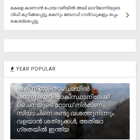
മകളെ കാണാന്‍ പോയ വഴിയില്‍ അലി ലാറിജാനിയുടെ
വിധി കുറിക്കപ്പെട്ടു, മകനും ബോഡി ഗാര്‍ഡുകളും ഒപ്പം
കൊല്ലപ്പെട്ടു
YEAR POPULAR
1
ഷക്സ് ​ഗാം താഴ്‌വരയിൽ
കടന്നുകയറി പാകിസ്ഥാനിലേക്ക്
ചൈനയുടെ റോഡ് നിർമാണം,
സിയാചിനെ രണ്ടു വശത്തുനിന്നും
വളയാൻ ശത്രുക്കൾ, അതിജാ​
ഗ്രതയിൽ ഇന്ത്യ