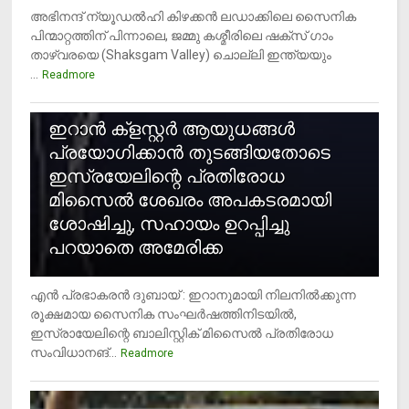
അഭിനന്ദ് ന്യൂഡൽഹി കിഴക്കൻ ലഡാക്കിലെ സൈനിക
പിന്മാറ്റത്തിന് പിന്നാലെ, ജമ്മു കശ്മീരിലെ ഷക്സ് ​ഗാം
താഴ്‌വരയെ (Shaksgam Valley) ചൊല്ലി ഇന്ത്യയും
...
Readmore
2
ഇറാന്‍ ക്‌ളസ്റ്റര്‍ ആയുധങ്ങള്‍
പ്രയോഗിക്കാന്‍ തുടങ്ങിയതോടെ
ഇസ്രയേലിന്റെ പ്രതിരോധ
മിസൈല്‍ ശേഖരം അപകടരമായി
ശോഷിച്ചു, സഹായം ഉറപ്പിച്ചു
പറയാതെ അമേരിക്ക
എന്‍ പ്രഭാകരന്‍ ദുബായ് : ഇറാനുമായി നിലനില്‍ക്കുന്ന
രൂക്ഷമായ സൈനിക സംഘര്‍ഷത്തിനിടയില്‍,
ഇസ്രായേലിന്റെ ബാലിസ്റ്റിക് മിസൈല്‍ പ്രതിരോധ
സംവിധാനങ്...
Readmore