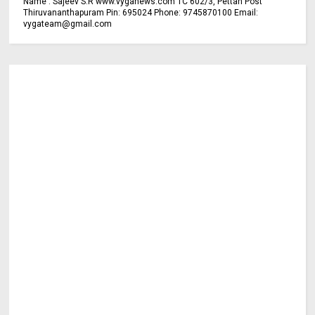
Name : Sajeev S.R www.vyganews.com TC 602/3, Pettah Post
Thiruvananthapuram Pin: 695024 Phone: 9745870100 Email:
vygateam@gmail.com