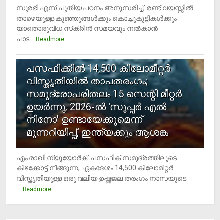
സുരഭി എസ് പുതിയ പഠനം അനുസരിച്ച്, രണ്ട് വയസ്സില്‍
താഴെയുള്ള കുഞ്ഞുങ്ങള്‍ക്കും കൊച്ചുകുട്ടികള്‍ക്കും
യാതൊരുവിധ സ്‌ക്രീന്‍ സമയവും നല്‍കാന്‍
പാട...
Readmore
5
പസഫിക്കില്‍ 14,500 കിലോമീറ്റര്‍
വിസ്തൃതിയില്‍ താപതരംഗം;
സമുദ്രോപരിതലം 15 സെന്റി മീറ്റര്‍
ഉയര്‍ന്നു, 2026-ല്‍ 'സൂപ്പര്‍ എല്‍
നിനോ' ഉണ്ടായേക്കുമെന്ന്
മുന്നറിയിപ്പ്, ഇന്ത്യക്കും ആശങ്ക
എം രാഖി ന്യൂയോര്‍ക്: പസഫിക് സമുദ്രത്തിലൂടെ
കിഴക്കോട്ട് നീങ്ങുന്ന, ഏകദേശം 14,500 കിലോമീറ്റര്‍
വിസ്തൃതിയുള്ള ഒരു വലിയ ഉഷ്ണജല തരംഗം നാസയുടെ
...
Readmore