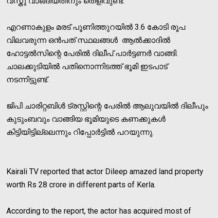
വസ്തു വാങ്ങിയതിനും തെളിവുണ്ട്.
എറണാകുളം മരട് പൂണിത്തുറയില്‍ 3.6 കോടി രൂപ
വിലവരുന്ന ഒന്‍പത് സ്ഥലങ്ങള്‍ ആല്‍ക്കാദില്‍
ഹോട്ടല്‍സിന്റെ പേരില്‍ ദിലീപ് പാര്‍ട്ടണര്‍ വാങ്ങി.
ചാലക്കുടിയില്‍ പതിനൊന്നിടത്ത് ഭൂമി ഇടപാട്
നടന്നിട്ടുണ്ട്.
ജിപി ചാരിറ്റബിള്‍ ട്രസ്റ്റിന്റെ പേരില്‍ ആലുവയില്‍ ദിലീപും
കുടുംബവും വാങ്ങിയ ഭൂമിയുടെ കണക്കുകള്‍
കിട്ടിയിട്ടില്ലെന്നും റിപ്പോര്‍ട്ടില്‍ പറയുന്നു.
Kairali TV reported that actor Dileep amazed land property
worth Rs 28 crore in different parts of Kerla.
According to the report, the actor has acquired most of