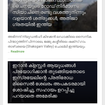
കടന്നുകയറി പാകിസ്ഥാനിലേക്ക്
ചൈനയുടെ റോഡ് നിർമാണം,
സിയാചിനെ രണ്ടു വശത്തുനിന്നും
വളയാൻ ശത്രുക്കൾ, അതിജാ​
ഗ്രതയിൽ ഇന്ത്യ
അഭിനന്ദ് ന്യൂഡൽഹി കിഴക്കൻ ലഡാക്കിലെ സൈനിക
പിന്മാറ്റത്തിന് പിന്നാലെ, ജമ്മു കശ്മീരിലെ ഷക്സ് ​ഗാം
താഴ്‌വരയെ (Shaksgam Valley) ചൊല്ലി ഇന്ത്യയും
...
Readmore
2
ഇറാന്‍ ക്‌ളസ്റ്റര്‍ ആയുധങ്ങള്‍
പ്രയോഗിക്കാന്‍ തുടങ്ങിയതോടെ
ഇസ്രയേലിന്റെ പ്രതിരോധ
മിസൈല്‍ ശേഖരം അപകടരമായി
ശോഷിച്ചു, സഹായം ഉറപ്പിച്ചു
പറയാതെ അമേരിക്ക