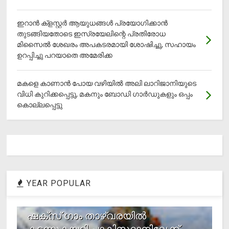
ഇറാന്‍ ക്‌ളസ്റ്റര്‍ ആയുധങ്ങള്‍ പ്രയോഗിക്കാന്‍
തുടങ്ങിയതോടെ ഇസ്രയേലിന്റെ പ്രതിരോധ
മിസൈല്‍ ശേഖരം അപകടരമായി ശോഷിച്ചു, സഹായം
ഉറപ്പിച്ചു പറയാതെ അമേരിക്ക
മകളെ കാണാന്‍ പോയ വഴിയില്‍ അലി ലാറിജാനിയുടെ
വിധി കുറിക്കപ്പെട്ടു, മകനും ബോഡി ഗാര്‍ഡുകളും ഒപ്പം
കൊല്ലപ്പെട്ടു
YEAR POPULAR
1
ഷക്സ് ​ഗാം താഴ്‌വരയിൽ