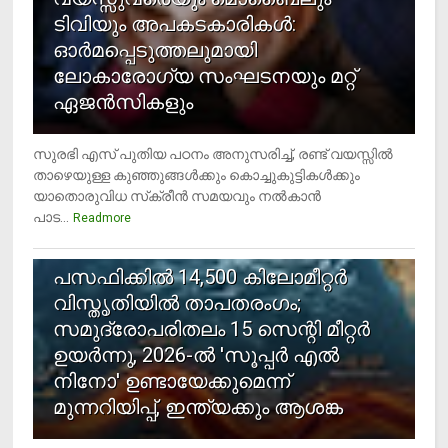
ടിവിയും അപകടകാരികള്‍:
ഓര്‍മപ്പെടുത്തലുമായി
ലോകാരോഗ്യ സംഘടനയും മറ്റ്
ഏജന്‍സികളും
സുരഭി എസ് പുതിയ പഠനം അനുസരിച്ച്, രണ്ട് വയസ്സില്‍
താഴെയുള്ള കുഞ്ഞുങ്ങള്‍ക്കും കൊച്ചുകുട്ടികള്‍ക്കും
യാതൊരുവിധ സ്‌ക്രീന്‍ സമയവും നല്‍കാന്‍
പാട...
Readmore
5
പസഫിക്കില്‍ 14,500 കിലോമീറ്റര്‍
വിസ്തൃതിയില്‍ താപതരംഗം;
സമുദ്രോപരിതലം 15 സെന്റി മീറ്റര്‍
ഉയര്‍ന്നു, 2026-ല്‍ 'സൂപ്പര്‍ എല്‍
നിനോ' ഉണ്ടായേക്കുമെന്ന്
മുന്നറിയിപ്പ്, ഇന്ത്യക്കും ആശങ്ക