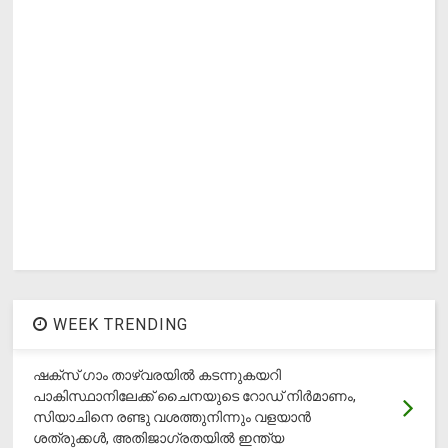
WEEK TRENDING
ഷക്സ് ​ഗാം താഴ്‌വരയിൽ കടന്നുകയറി
പാകിസ്ഥാനിലേക്ക് ചൈനയുടെ റോഡ് നിർമാണം,
സിയാചിനെ രണ്ടു വശത്തുനിന്നും വളയാൻ
ശത്രുക്കൾ, അതിജാ​ഗ്രതയിൽ ഇന്ത്യ