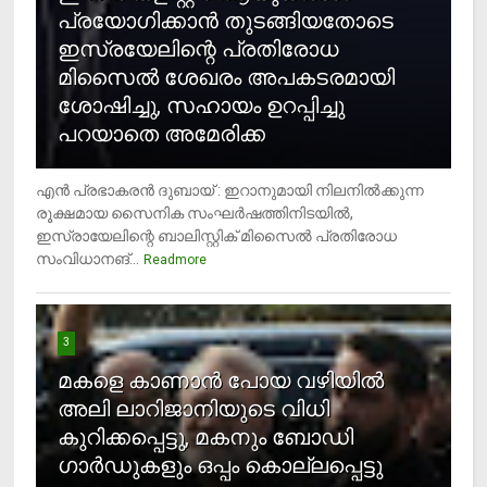
പ്രയോഗിക്കാന്‍ തുടങ്ങിയതോടെ
ഇസ്രയേലിന്റെ പ്രതിരോധ
മിസൈല്‍ ശേഖരം അപകടരമായി
ശോഷിച്ചു, സഹായം ഉറപ്പിച്ചു
പറയാതെ അമേരിക്ക
എന്‍ പ്രഭാകരന്‍ ദുബായ് : ഇറാനുമായി നിലനില്‍ക്കുന്ന
രൂക്ഷമായ സൈനിക സംഘര്‍ഷത്തിനിടയില്‍,
ഇസ്രായേലിന്റെ ബാലിസ്റ്റിക് മിസൈല്‍ പ്രതിരോധ
സംവിധാനങ്...
Readmore
3
മകളെ കാണാന്‍ പോയ വഴിയില്‍
അലി ലാറിജാനിയുടെ വിധി
കുറിക്കപ്പെട്ടു, മകനും ബോഡി
ഗാര്‍ഡുകളും ഒപ്പം കൊല്ലപ്പെട്ടു