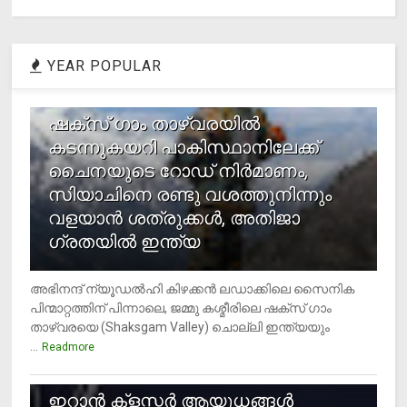
YEAR POPULAR
1
ഷക്സ് ​ഗാം താഴ്‌വരയിൽ
കടന്നുകയറി പാകിസ്ഥാനിലേക്ക്
ചൈനയുടെ റോഡ് നിർമാണം,
സിയാചിനെ രണ്ടു വശത്തുനിന്നും
വളയാൻ ശത്രുക്കൾ, അതിജാ​
ഗ്രതയിൽ ഇന്ത്യ
അഭിനന്ദ് ന്യൂഡൽഹി കിഴക്കൻ ലഡാക്കിലെ സൈനിക
പിന്മാറ്റത്തിന് പിന്നാലെ, ജമ്മു കശ്മീരിലെ ഷക്സ് ​ഗാം
താഴ്‌വരയെ (Shaksgam Valley) ചൊല്ലി ഇന്ത്യയും
...
Readmore
2
ഇറാന്‍ ക്‌ളസ്റ്റര്‍ ആയുധങ്ങള്‍