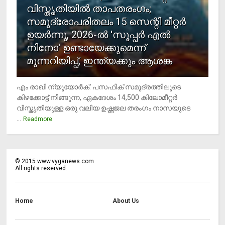
വിസ്തൃതിയില്‍ താപതരംഗം;
സമുദ്രോപരിതലം 15 സെന്റി മീറ്റര്‍
ഉയര്‍ന്നു, 2026-ല്‍ 'സൂപ്പര്‍ എല്‍
നിനോ' ഉണ്ടായേക്കുമെന്ന്
മുന്നറിയിപ്പ്, ഇന്ത്യക്കും ആശങ്ക
എം രാഖി ന്യൂയോര്‍ക്: പസഫിക് സമുദ്രത്തിലൂടെ
കിഴക്കോട്ട് നീങ്ങുന്ന, ഏകദേശം 14,500 കിലോമീറ്റര്‍
വിസ്തൃതിയുള്ള ഒരു വലിയ ഉഷ്ണജല തരംഗം നാസയുടെ
...
Readmore
©
2015
www.vyganews.com
All rights reserved.
Home
About Us