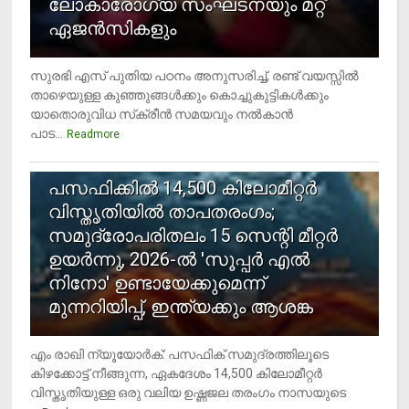
ലോകാരോഗ്യ സംഘടനയും മറ്റ്
ഏജന്‍സികളും
സുരഭി എസ് പുതിയ പഠനം അനുസരിച്ച്, രണ്ട് വയസ്സില്‍
താഴെയുള്ള കുഞ്ഞുങ്ങള്‍ക്കും കൊച്ചുകുട്ടികള്‍ക്കും
യാതൊരുവിധ സ്‌ക്രീന്‍ സമയവും നല്‍കാന്‍
പാട...
Readmore
5
പസഫിക്കില്‍ 14,500 കിലോമീറ്റര്‍
വിസ്തൃതിയില്‍ താപതരംഗം;
സമുദ്രോപരിതലം 15 സെന്റി മീറ്റര്‍
ഉയര്‍ന്നു, 2026-ല്‍ 'സൂപ്പര്‍ എല്‍
നിനോ' ഉണ്ടായേക്കുമെന്ന്
മുന്നറിയിപ്പ്, ഇന്ത്യക്കും ആശങ്ക
എം രാഖി ന്യൂയോര്‍ക്: പസഫിക് സമുദ്രത്തിലൂടെ
കിഴക്കോട്ട് നീങ്ങുന്ന, ഏകദേശം 14,500 കിലോമീറ്റര്‍
വിസ്തൃതിയുള്ള ഒരു വലിയ ഉഷ്ണജല തരംഗം നാസയുടെ