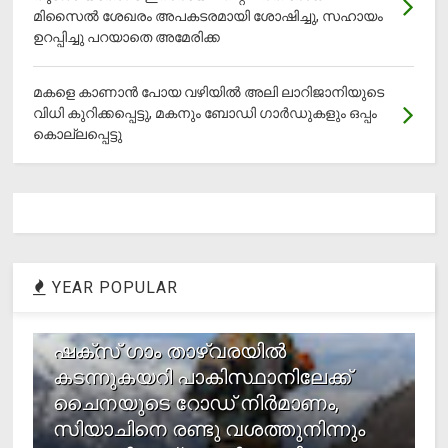
മിസൈല്‍ ശേഖരം അപകടരമായി ശോഷിച്ചു, സഹായം
ഉറപ്പിച്ചു പറയാതെ അമേരിക്ക
മകളെ കാണാന്‍ പോയ വഴിയില്‍ അലി ലാറിജാനിയുടെ
വിധി കുറിക്കപ്പെട്ടു, മകനും ബോഡി ഗാര്‍ഡുകളും ഒപ്പം
കൊല്ലപ്പെട്ടു
YEAR POPULAR
1
ഷക്സ് ​ഗാം താഴ്‌വരയിൽ
കടന്നുകയറി പാകിസ്ഥാനിലേക്ക്
ചൈനയുടെ റോഡ് നിർമാണം,
സിയാചിനെ രണ്ടു വശത്തുനിന്നും