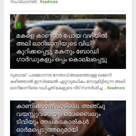
സംവിധാനങ്...
Readmore
3
മകളെ കാണാന്‍ പോയ വഴിയില്‍
അലി ലാറിജാനിയുടെ വിധി
കുറിക്കപ്പെട്ടു, മകനും ബോഡി
ഗാര്‍ഡുകളും ഒപ്പം കൊല്ലപ്പെട്ടു
ദുബായ് : പരമോന്നത നേതാവ് അയത്തൊള്ള ഖമേനി
കഴിഞ്ഞാല്‍ ഇസ്രയേല്‍ ഏറ്റവുമധികം നോട്ടമിട്ടിരുന്ന അലി
ലാറിജാനിയെ വധിച്ചത് മകളുടെ വീട് സന്ദര്‍ശിച്ച ...
4
Readmore
രണ്ടു വയസ്സില്‍ താഴെ സ്‌ക്രീന്‍
കാണിക്കാനേ പാടില്ല, അഞ്ചു
വയസ്സുവരെയും മൊബൈലും
ടിവിയും അപകടകാരികള്‍:
ഓര്‍മപ്പെടുത്തലുമായി