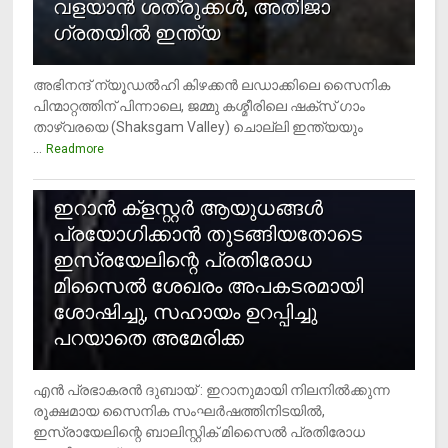
വളയാൻ ശത്രുക്കൾ, അതിജാ​
ഗ്രതയിൽ ഇന്ത്യ
അഭിനന്ദ് ന്യൂഡൽഹി കിഴക്കൻ ലഡാക്കിലെ സൈനിക
പിന്മാറ്റത്തിന് പിന്നാലെ, ജമ്മു കശ്മീരിലെ ഷക്സ് ​ഗാം
താഴ്‌വരയെ (Shaksgam Valley) ചൊല്ലി ഇന്ത്യയും
...
Readmore
2
ഇറാന്‍ ക്‌ളസ്റ്റര്‍ ആയുധങ്ങള്‍
പ്രയോഗിക്കാന്‍ തുടങ്ങിയതോടെ
ഇസ്രയേലിന്റെ പ്രതിരോധ
മിസൈല്‍ ശേഖരം അപകടരമായി
ശോഷിച്ചു, സഹായം ഉറപ്പിച്ചു
പറയാതെ അമേരിക്ക
എന്‍ പ്രഭാകരന്‍ ദുബായ് : ഇറാനുമായി നിലനില്‍ക്കുന്ന
രൂക്ഷമായ സൈനിക സംഘര്‍ഷത്തിനിടയില്‍,
ഇസ്രായേലിന്റെ ബാലിസ്റ്റിക് മിസൈല്‍ പ്രതിരോധ