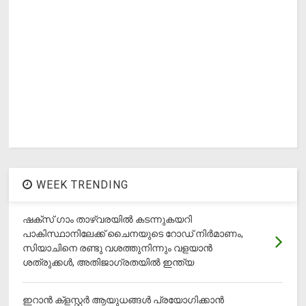
WEEK TRENDING
ഷക്സ് ​ഗാം താഴ്‌വരയിൽ കടന്നുകയറി
പാകിസ്ഥാനിലേക്ക് ചൈനയുടെ റോഡ് നിർമാണം,
സിയാചിനെ രണ്ടു വശത്തുനിന്നും വളയാൻ
ശത്രുക്കൾ, അതിജാ​ഗ്രതയിൽ ഇന്ത്യ
ഇറാന്‍ ക്‌ളസ്റ്റര്‍ ആയുധങ്ങള്‍ പ്രയോഗിക്കാന്‍