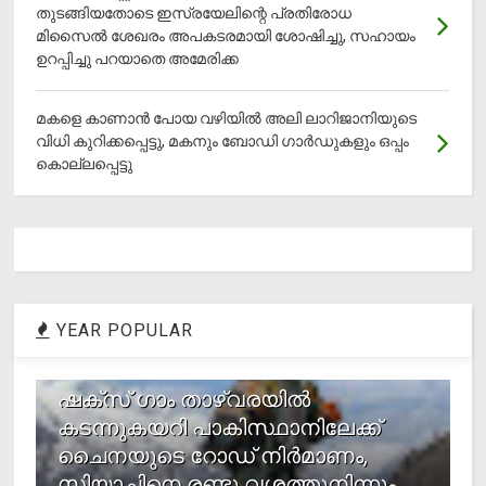
തുടങ്ങിയതോടെ ഇസ്രയേലിന്റെ പ്രതിരോധ
മിസൈല്‍ ശേഖരം അപകടരമായി ശോഷിച്ചു, സഹായം
ഉറപ്പിച്ചു പറയാതെ അമേരിക്ക
മകളെ കാണാന്‍ പോയ വഴിയില്‍ അലി ലാറിജാനിയുടെ
വിധി കുറിക്കപ്പെട്ടു, മകനും ബോഡി ഗാര്‍ഡുകളും ഒപ്പം
കൊല്ലപ്പെട്ടു
YEAR POPULAR
1
ഷക്സ് ​ഗാം താഴ്‌വരയിൽ
കടന്നുകയറി പാകിസ്ഥാനിലേക്ക്
ചൈനയുടെ റോഡ് നിർമാണം,
സിയാചിനെ രണ്ടു വശത്തുനിന്നും