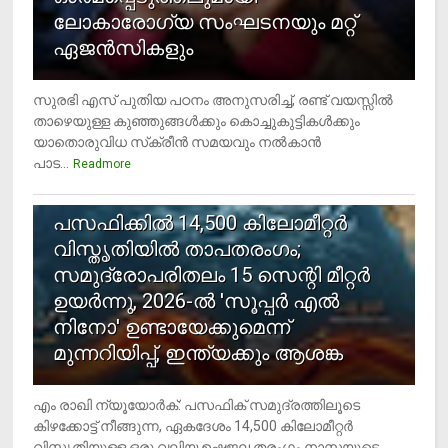
ലോകാരോഗ്യ സംഘടനയും മറ്റ്
ഏജന്‍സികളും
സുരഭി എസ് പുതിയ പഠനം അനുസരിച്ച്, രണ്ട് വയസ്സില്‍
താഴെയുള്ള കുഞ്ഞുങ്ങള്‍ക്കും കൊച്ചുകുട്ടികള്‍ക്കും
യാതൊരുവിധ സ്‌ക്രീന്‍ സമയവും നല്‍കാന്‍
പാട...
Readmore
5
പസഫിക്കില്‍ 14,500 കിലോമീറ്റര്‍
വിസ്തൃതിയില്‍ താപതരംഗം;
സമുദ്രോപരിതലം 15 സെന്റി മീറ്റര്‍
ഉയര്‍ന്നു, 2026-ല്‍ 'സൂപ്പര്‍ എല്‍
നിനോ' ഉണ്ടായേക്കുമെന്ന്
മുന്നറിയിപ്പ്, ഇന്ത്യക്കും ആശങ്ക
എം രാഖി ന്യൂയോര്‍ക്: പസഫിക് സമുദ്രത്തിലൂടെ
കിഴക്കോട്ട് നീങ്ങുന്ന, ഏകദേശം 14,500 കിലോമീറ്റര്‍
വിസ്തൃതിയുള്ള ഒരു വലിയ ഉഷ്ണജല തരംഗം നാസയുടെ