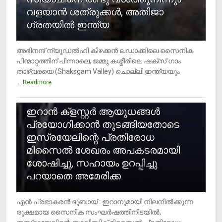
വളയാൻ ശത്രുക്കൾ, അതിജാ​
ഗ്രതയിൽ ഇന്ത്യ
അഭിനന്ദ് ന്യൂഡൽഹി കിഴക്കൻ ലഡാക്കിലെ സൈനിക
പിന്മാറ്റത്തിന് പിന്നാലെ, ജമ്മു കശ്മീരിലെ ഷക്സ് ​ഗാം
താഴ്‌വരയെ (Shaksgam Valley) ചൊല്ലി ഇന്ത്യയും
...
Readmore
2
ഇറാന്‍ ക്‌ളസ്റ്റര്‍ ആയുധങ്ങള്‍
പ്രയോഗിക്കാന്‍ തുടങ്ങിയതോടെ
ഇസ്രയേലിന്റെ പ്രതിരോധ
മിസൈല്‍ ശേഖരം അപകടരമായി
ശോഷിച്ചു, സഹായം ഉറപ്പിച്ചു
പറയാതെ അമേരിക്ക
എന്‍ പ്രഭാകരന്‍ ദുബായ് : ഇറാനുമായി നിലനില്‍ക്കുന്ന
രൂക്ഷമായ സൈനിക സംഘര്‍ഷത്തിനിടയില്‍,