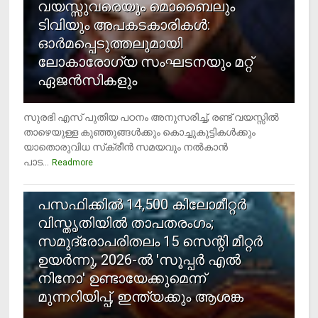
വയസ്സുവരെയും മൊബൈലും
ടിവിയും അപകടകാരികള്‍:
ഓര്‍മപ്പെടുത്തലുമായി
ലോകാരോഗ്യ സംഘടനയും മറ്റ്
ഏജന്‍സികളും
സുരഭി എസ് പുതിയ പഠനം അനുസരിച്ച്, രണ്ട് വയസ്സില്‍
താഴെയുള്ള കുഞ്ഞുങ്ങള്‍ക്കും കൊച്ചുകുട്ടികള്‍ക്കും
യാതൊരുവിധ സ്‌ക്രീന്‍ സമയവും നല്‍കാന്‍
പാട...
Readmore
5
പസഫിക്കില്‍ 14,500 കിലോമീറ്റര്‍
വിസ്തൃതിയില്‍ താപതരംഗം;
സമുദ്രോപരിതലം 15 സെന്റി മീറ്റര്‍
ഉയര്‍ന്നു, 2026-ല്‍ 'സൂപ്പര്‍ എല്‍
നിനോ' ഉണ്ടായേക്കുമെന്ന്
മുന്നറിയിപ്പ്, ഇന്ത്യക്കും ആശങ്ക