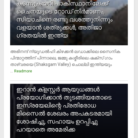
കടന്നുകയറി പാകിസ്ഥാനിലേക്ക്
ചൈനയുടെ റോഡ് നിർമാണം,
സിയാചിനെ രണ്ടു വശത്തുനിന്നും
വളയാൻ ശത്രുക്കൾ, അതിജാ​
ഗ്രതയിൽ ഇന്ത്യ
അഭിനന്ദ് ന്യൂഡൽഹി കിഴക്കൻ ലഡാക്കിലെ സൈനിക
പിന്മാറ്റത്തിന് പിന്നാലെ, ജമ്മു കശ്മീരിലെ ഷക്സ് ​ഗാം
താഴ്‌വരയെ (Shaksgam Valley) ചൊല്ലി ഇന്ത്യയും
...
Readmore
2
ഇറാന്‍ ക്‌ളസ്റ്റര്‍ ആയുധങ്ങള്‍
പ്രയോഗിക്കാന്‍ തുടങ്ങിയതോടെ
ഇസ്രയേലിന്റെ പ്രതിരോധ
മിസൈല്‍ ശേഖരം അപകടരമായി
ശോഷിച്ചു, സഹായം ഉറപ്പിച്ചു
പറയാതെ അമേരിക്ക