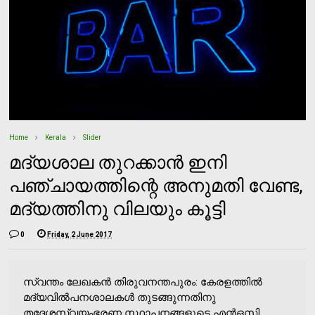
Home
Kerala
Slider
മദ്യശാല തുറക്കാന്‍ ഇനി
പഞ്ചായത്തിന്റെ അനുമതി വേണ്ട,
മദ്യത്തിനു വിലയും കൂട്ടി
0
Friday, 2 June 2017
സ്വന്തം ലേഖകന്‍ തിരുവനന്തപുരം: കേരളത്തില്‍
മദ്യവില്‍പനശാലകള്‍ തുടങ്ങുന്നതിനു
തദ്ദേശസ്വയംഭരണ സ്ഥാപനങ്ങളുടെ എന്‍ഒസി