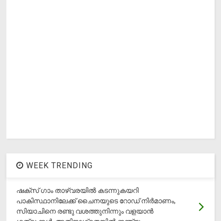
WEEK TRENDING
ഷക്സ് ​ഗാം താഴ്‌വരയിൽ കടന്നുകയറി
പാകിസ്ഥാനിലേക്ക് ചൈനയുടെ റോഡ് നിർമാണം,
സിയാചിനെ രണ്ടു വശത്തുനിന്നും വളയാൻ