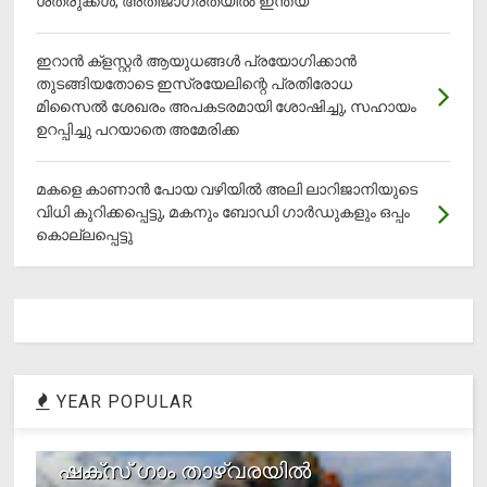
ശത്രുക്കൾ, അതിജാ​ഗ്രതയിൽ ഇന്ത്യ
ഇറാന്‍ ക്‌ളസ്റ്റര്‍ ആയുധങ്ങള്‍ പ്രയോഗിക്കാന്‍
തുടങ്ങിയതോടെ ഇസ്രയേലിന്റെ പ്രതിരോധ
മിസൈല്‍ ശേഖരം അപകടരമായി ശോഷിച്ചു, സഹായം
ഉറപ്പിച്ചു പറയാതെ അമേരിക്ക
മകളെ കാണാന്‍ പോയ വഴിയില്‍ അലി ലാറിജാനിയുടെ
വിധി കുറിക്കപ്പെട്ടു, മകനും ബോഡി ഗാര്‍ഡുകളും ഒപ്പം
കൊല്ലപ്പെട്ടു
YEAR POPULAR
1
ഷക്സ് ​ഗാം താഴ്‌വരയിൽ