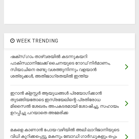
WEEK TRENDING
ഷക്സ് ​ഗാം താഴ്‌വരയിൽ കടന്നുകയറി
പാകിസ്ഥാനിലേക്ക് ചൈനയുടെ റോഡ് നിർമാണം,
സിയാചിനെ രണ്ടു വശത്തുനിന്നും വളയാൻ
ശത്രുക്കൾ, അതിജാ​ഗ്രതയിൽ ഇന്ത്യ
ഇറാന്‍ ക്‌ളസ്റ്റര്‍ ആയുധങ്ങള്‍ പ്രയോഗിക്കാന്‍
തുടങ്ങിയതോടെ ഇസ്രയേലിന്റെ പ്രതിരോധ
മിസൈല്‍ ശേഖരം അപകടരമായി ശോഷിച്ചു, സഹായം
ഉറപ്പിച്ചു പറയാതെ അമേരിക്ക
മകളെ കാണാന്‍ പോയ വഴിയില്‍ അലി ലാറിജാനിയുടെ
വിധി കുറിക്കപ്പെട്ടു, മകനും ബോഡി ഗാര്‍ഡുകളും ഒപ്പം