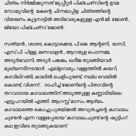
ചിത്രം നിര്‍മ്മിക്കുന്നത് ജുപ്പീറ്റര്‍ പിക്‌ചേഴ്‌സിന്റെ ഉടമ
സോമുവിന്റെ മകന്റെ ചിന്നമാപ്പിള. ചിത്രത്തിന്റെ
വിതരണം കുട്ടനാട്ടില്‍ അടിവേരുകളുള്ള എന്‍.ജി. ജോണ്‍ ,
ജിയോ പിക്‌ചേഴ്‌സ് ജോണ്‍ .
സത്യന്‍ , ശാരദ, കൊട്ടാരക്കര, പി.ജെ. ആന്റണി, ഭാസി,
എസ്.പി. പിള്ള, മണവാളന്‍ , ആറന്മുള പൊന്നമ്മ,
അടൂര്‍ഭവാനി, അടൂര്‍ പങ്കജം, ഖദീജ തുടങ്ങിയവര്‍
മുഖ്യനടീനടന്മാര്‍ . എല്‌ളാവരും വള്ളത്തില്‍ കയറി,
കടവിലിറങ്ങി, കാലില്‍ ചെളിപുരണ്ട്, നല്ല വെയില്‍
കൊണ്ട്, വിശന്ന്... ദാഹിച്ച് ജോണിന്റെ പിതാവിന്റെ
തറവാടായ കാവാലത്തിന് അടുത്തുള്ള കണ്ണാടിയിലെ
എട്ടുപറയില്‍ എത്തി. ആഗസ്റ്റ് മാസം ആദ്യം.
കാവാലത്തെ കൊച്ചുപുരയ്ക്കല്‍ അവുതച്ചന്റെ കാവാലം
ചുണ്ടന്‍ എന്ന വള്ളപ്പേരായ 'കാവാലംചുണ്ട'ന്റെ ഷൂട്ടിംഗ്
കഥ ഇവിടെ തുടങ്ങുകയാണ്.