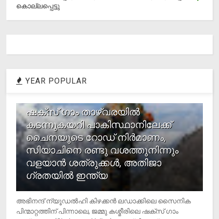
കൊല്ലപ്പെട്ടു
YEAR POPULAR
1
ഷക്സ് ​ഗാം താഴ്‌വരയിൽ
കടന്നുകയറി പാകിസ്ഥാനിലേക്ക്
ചൈനയുടെ റോഡ് നിർമാണം,
സിയാചിനെ രണ്ടു വശത്തുനിന്നും
വളയാൻ ശത്രുക്കൾ, അതിജാ​
ഗ്രതയിൽ ഇന്ത്യ
അഭിനന്ദ് ന്യൂഡൽഹി കിഴക്കൻ ലഡാക്കിലെ സൈനിക
പിന്മാറ്റത്തിന് പിന്നാലെ, ജമ്മു കശ്മീരിലെ ഷക്സ് ​ഗാം