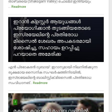
താഴ്‌വരയെ (Shaksgam Valley) ചൊല്ലി ഇന്ത്യയും
...
Readmore
2
ഇറാന്‍ ക്‌ളസ്റ്റര്‍ ആയുധങ്ങള്‍
പ്രയോഗിക്കാന്‍ തുടങ്ങിയതോടെ
ഇസ്രയേലിന്റെ പ്രതിരോധ
മിസൈല്‍ ശേഖരം അപകടരമായി
ശോഷിച്ചു, സഹായം ഉറപ്പിച്ചു
പറയാതെ അമേരിക്ക
എന്‍ പ്രഭാകരന്‍ ദുബായ് : ഇറാനുമായി നിലനില്‍ക്കുന്ന
രൂക്ഷമായ സൈനിക സംഘര്‍ഷത്തിനിടയില്‍,
ഇസ്രായേലിന്റെ ബാലിസ്റ്റിക് മിസൈല്‍ പ്രതിരോധ
സംവിധാനങ്...
Readmore
3
മകളെ കാണാന്‍ പോയ വഴിയില്‍