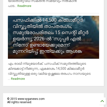
യാതൊരുവിധ സ്‌ക്രീന്‍ സമയവും നല്‍കാന്‍
പാട...
Readmore
5
പസഫിക്കില്‍ 14,500 കിലോമീറ്റര്‍
വിസ്തൃതിയില്‍ താപതരംഗം;
സമുദ്രോപരിതലം 15 സെന്റി മീറ്റര്‍
ഉയര്‍ന്നു, 2026-ല്‍ 'സൂപ്പര്‍ എല്‍
നിനോ' ഉണ്ടായേക്കുമെന്ന്
മുന്നറിയിപ്പ്, ഇന്ത്യക്കും ആശങ്ക
എം രാഖി ന്യൂയോര്‍ക്: പസഫിക് സമുദ്രത്തിലൂടെ
കിഴക്കോട്ട് നീങ്ങുന്ന, ഏകദേശം 14,500 കിലോമീറ്റര്‍
വിസ്തൃതിയുള്ള ഒരു വലിയ ഉഷ്ണജല തരംഗം നാസയുടെ
...
Readmore
©
2015
www.vyganews.com
All rights reserved.