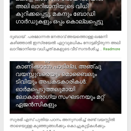
അലി ലാറിജാനിയുടെ വിധി
കുറിക്കപ്പെട്ടു, മകനും ബോഡി
ഗാര്‍ഡുകളും ഒപ്പം കൊല്ലപ്പെട്ടു
ദുബായ് : പരമോന്നത നേതാവ് അയത്തൊള്ള ഖമേനി
കഴിഞ്ഞാല്‍ ഇസ്രയേല്‍ ഏറ്റവുമധികം നോട്ടമിട്ടിരുന്ന അലി
ലാറിജാനിയെ വധിച്ചത് മകളുടെ വീട് സന്ദര്‍ശിച്ച ...
4
Readmore
രണ്ടു വയസ്സില്‍ താഴെ സ്‌ക്രീന്‍
കാണിക്കാനേ പാടില്ല, അഞ്ചു
വയസ്സുവരെയും മൊബൈലും
ടിവിയും അപകടകാരികള്‍:
ഓര്‍മപ്പെടുത്തലുമായി
ലോകാരോഗ്യ സംഘടനയും മറ്റ്
ഏജന്‍സികളും
സുരഭി എസ് പുതിയ പഠനം അനുസരിച്ച്, രണ്ട് വയസ്സില്‍
താഴെയുള്ള കുഞ്ഞുങ്ങള്‍ക്കും കൊച്ചുകുട്ടികള്‍ക്കും