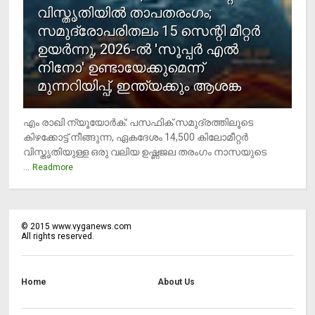
വിസ്തൃതിയില്‍ താപതരംഗം;
സമുദ്രോപരിതലം 15 സെന്റി മീറ്റര്‍
ഉയര്‍ന്നു, 2026-ല്‍ 'സൂപ്പര്‍ എല്‍
നിനോ' ഉണ്ടായേക്കുമെന്ന്
മുന്നറിയിപ്പ്, ഇന്ത്യക്കും ആശങ്ക
എം രാഖി ന്യൂയോര്‍ക്: പസഫിക് സമുദ്രത്തിലൂടെ
കിഴക്കോട്ട് നീങ്ങുന്ന, ഏകദേശം 14,500 കിലോമീറ്റര്‍
വിസ്തൃതിയുള്ള ഒരു വലിയ ഉഷ്ണജല തരംഗം നാസയുടെ
...
Readmore
©
2015
www.vyganews.com
All rights reserved.
Home
About Us