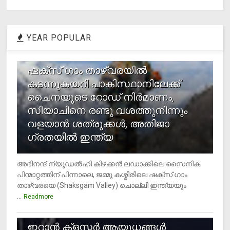
YEAR POPULAR
1
ഷക്സ് ​ഗാം താഴ്‌വരയിൽ
കടന്നുകയറി പാകിസ്ഥാനിലേക്ക്
ചൈനയുടെ റോഡ് നിർമാണം,
സിയാചിനെ രണ്ടു വശത്തുനിന്നും
വളയാൻ ശത്രുക്കൾ, അതിജാ​
ഗ്രതയിൽ ഇന്ത്യ
അഭിനന്ദ് ന്യൂഡൽഹി കിഴക്കൻ ലഡാക്കിലെ സൈനിക
പിന്മാറ്റത്തിന് പിന്നാലെ, ജമ്മു കശ്മീരിലെ ഷക്സ് ​ഗാം
താഴ്‌വരയെ (Shaksgam Valley) ചൊല്ലി ഇന്ത്യയും
...
Readmore
2
ഇറാന്‍ ക്‌ളസ്റ്റര്‍ ആയുധങ്ങള്‍