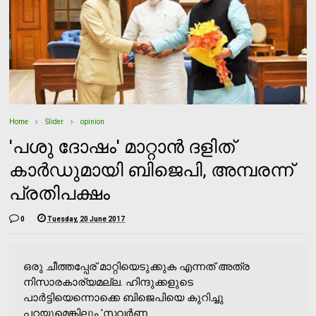
Home
Slider
opinion
'പശു ദോഷം' മാറ്റാന്‍ ദളിത്
കാര്‍ഡുമായി ബിജെപി, അമ്പരന്ന്
പ്രതിപക്ഷം
0
Tuesday, 20 June 2017
ഒരു ചീത്തപ്പേര് മാറ്റിയെടുക്കുക എന്നത് അത്ര
നിസാരകാര്യമല്ല. ഹിന്ദുക്കളുടെ
പാര്‍ട്ടിയെന്നൊക്കെ ബിജെപിയെ കുറിച്ചു
പറയുമെങ്കിലും 'സവര്‍ണ...