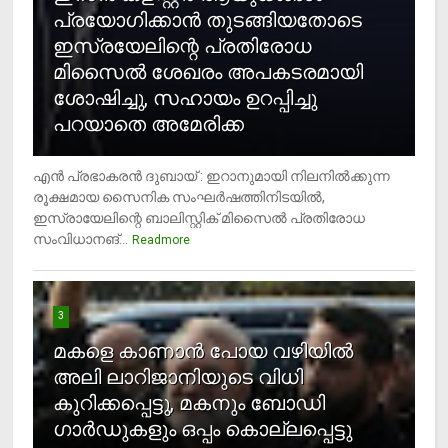
പ്രയോഗിക്കാന്‍ തുടങ്ങിയതോടെ
ഇസ്രയേലിന്റെ പ്രതിരോധ
മിസൈല്‍ ശേഖരം അപകടരമായി
ശോഷിച്ചു, സഹായം ഉറപ്പിച്ചു
പറയാതെ അമേരിക്ക
എന്‍ പ്രഭാകരന്‍ ദുബായ് : ഇറാനുമായി നിലനില്‍ക്കുന്ന
രൂക്ഷമായ സൈനിക സംഘര്‍ഷത്തിനിടയില്‍,
ഇസ്രായേലിന്റെ ബാലിസ്റ്റിക് മിസൈല്‍ പ്രതിരോധ
സംവിധാനങ്...
Readmore
3
മകളെ കാണാന്‍ പോയ വഴിയില്‍
അലി ലാറിജാനിയുടെ വിധി
കുറിക്കപ്പെട്ടു, മകനും ബോഡി
ഗാര്‍ഡുകളും ഒപ്പം കൊല്ലപ്പെട്ടു