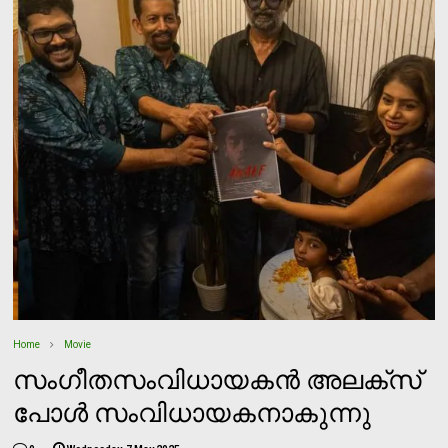
Home
Movie
സംഗീതസംവിധായകന്‍ അലക്‌സ്
പോള്‍ സംവിധായകനാകുന്നു