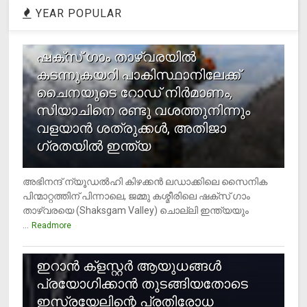
YEAR POPULAR
1
ഷക്സ് ​ഗാം താഴ്‌വരയിൽ
കടന്നുകയറി പാകിസ്ഥാനിലേക്ക്
ചൈനയുടെ റോഡ് നിർമാണം,
സിയാചിനെ രണ്ടു വശത്തുനിന്നും
വളയാൻ ശത്രുക്കൾ, അതിജാ​
ഗ്രതയിൽ ഇന്ത്യ
അഭിനന്ദ് ന്യൂഡൽഹി കിഴക്കൻ ലഡാക്കിലെ സൈനിക
പിന്മാറ്റത്തിന് പിന്നാലെ, ജമ്മു കശ്മീരിലെ ഷക്സ് ​ഗാം
താഴ്‌വരയെ (Shaksgam Valley) ചൊല്ലി ഇന്ത്യയും
...
Readmore
2
ഇറാന്‍ ക്‌ളസ്റ്റര്‍ ആയുധങ്ങള്‍
പ്രയോഗിക്കാന്‍ തുടങ്ങിയതോടെ
ഇസ്രയേലിന്റെ പ്രതിരോധ