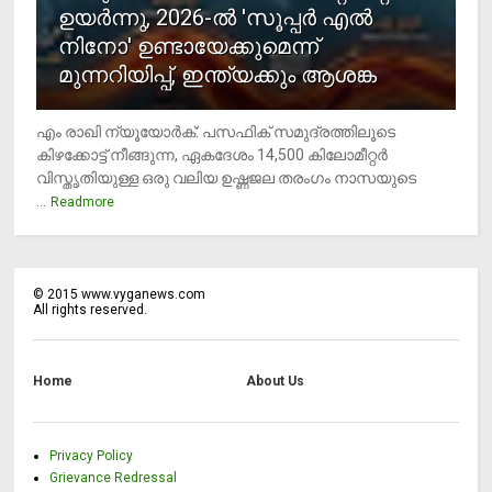
ഉയര്‍ന്നു, 2026-ല്‍ 'സൂപ്പര്‍ എല്‍
നിനോ' ഉണ്ടായേക്കുമെന്ന്
മുന്നറിയിപ്പ്, ഇന്ത്യക്കും ആശങ്ക
എം രാഖി ന്യൂയോര്‍ക്: പസഫിക് സമുദ്രത്തിലൂടെ
കിഴക്കോട്ട് നീങ്ങുന്ന, ഏകദേശം 14,500 കിലോമീറ്റര്‍
വിസ്തൃതിയുള്ള ഒരു വലിയ ഉഷ്ണജല തരംഗം നാസയുടെ
...
Readmore
©
2015
www.vyganews.com
All rights reserved.
Home
About Us
Privacy Policy
Grievance Redressal