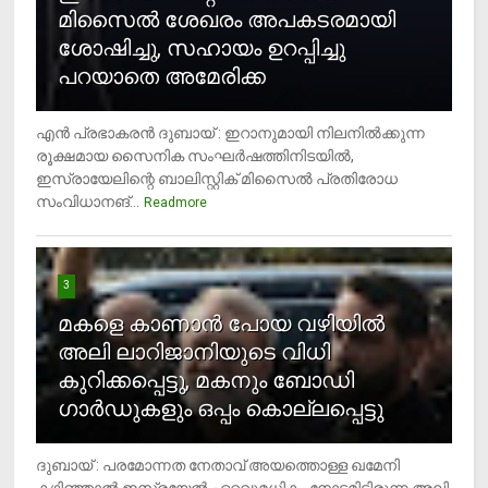
മിസൈല്‍ ശേഖരം അപകടരമായി
ശോഷിച്ചു, സഹായം ഉറപ്പിച്ചു
പറയാതെ അമേരിക്ക
എന്‍ പ്രഭാകരന്‍ ദുബായ് : ഇറാനുമായി നിലനില്‍ക്കുന്ന
രൂക്ഷമായ സൈനിക സംഘര്‍ഷത്തിനിടയില്‍,
ഇസ്രായേലിന്റെ ബാലിസ്റ്റിക് മിസൈല്‍ പ്രതിരോധ
സംവിധാനങ്...
Readmore
3
മകളെ കാണാന്‍ പോയ വഴിയില്‍
അലി ലാറിജാനിയുടെ വിധി
കുറിക്കപ്പെട്ടു, മകനും ബോഡി
ഗാര്‍ഡുകളും ഒപ്പം കൊല്ലപ്പെട്ടു
ദുബായ് : പരമോന്നത നേതാവ് അയത്തൊള്ള ഖമേനി
കഴിഞ്ഞാല്‍ ഇസ്രയേല്‍ ഏറ്റവുമധികം നോട്ടമിട്ടിരുന്ന അലി