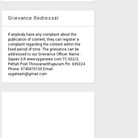
Grievance Redressal
If anybody have any complaint about the
publication of content, they can register a
complaint regarding the content within the
fixed period of time. The grievance can be
addressed to our Grievance Officer. Name :
Sajeev S.R www.vyganews.com TC 602/3,
Pettah Post Thiruvananthapuram Pin: 695024
Phone: 9745870100 Email:
vygateam@gmail.com