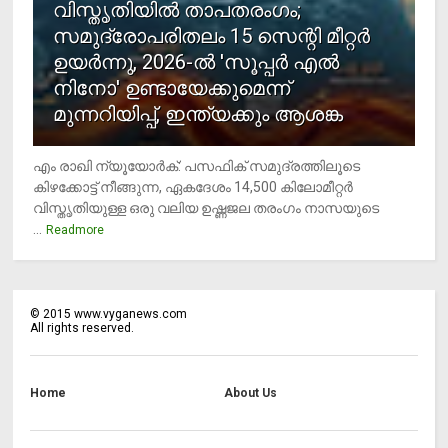
വിസ്തൃതിയില്‍ താപതരംഗം;
സമുദ്രോപരിതലം 15 സെന്റി മീറ്റര്‍
ഉയര്‍ന്നു, 2026-ല്‍ 'സൂപ്പര്‍ എല്‍
നിനോ' ഉണ്ടായേക്കുമെന്ന്
മുന്നറിയിപ്പ്, ഇന്ത്യക്കും ആശങ്ക
എം രാഖി ന്യൂയോര്‍ക്: പസഫിക് സമുദ്രത്തിലൂടെ
കിഴക്കോട്ട് നീങ്ങുന്ന, ഏകദേശം 14,500 കിലോമീറ്റര്‍
വിസ്തൃതിയുള്ള ഒരു വലിയ ഉഷ്ണജല തരംഗം നാസയുടെ
...
Readmore
©
2015
www.vyganews.com
All rights reserved.
Home
About Us