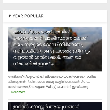
YEAR POPULAR
1
ഷക്സ് ​ഗാം താഴ്‌വരയിൽ
കടന്നുകയറി പാകിസ്ഥാനിലേക്ക്
ചൈനയുടെ റോഡ് നിർമാണം,
സിയാചിനെ രണ്ടു വശത്തുനിന്നും
വളയാൻ ശത്രുക്കൾ, അതിജാ​
ഗ്രതയിൽ ഇന്ത്യ
അഭിനന്ദ് ന്യൂഡൽഹി കിഴക്കൻ ലഡാക്കിലെ സൈനിക
പിന്മാറ്റത്തിന് പിന്നാലെ, ജമ്മു കശ്മീരിലെ ഷക്സ് ​ഗാം
താഴ്‌വരയെ (Shaksgam Valley) ചൊല്ലി ഇന്ത്യയും
...
Readmore
2
ഇറാന്‍ ക്‌ളസ്റ്റര്‍ ആയുധങ്ങള്‍