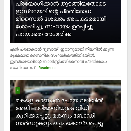
പ്രയോഗിക്കാന്‍ തുടങ്ങിയതോടെ
ഇസ്രയേലിന്റെ പ്രതിരോധ
മിസൈല്‍ ശേഖരം അപകടരമായി
ശോഷിച്ചു, സഹായം ഉറപ്പിച്ചു
പറയാതെ അമേരിക്ക
എന്‍ പ്രഭാകരന്‍ ദുബായ് : ഇറാനുമായി നിലനില്‍ക്കുന്ന
രൂക്ഷമായ സൈനിക സംഘര്‍ഷത്തിനിടയില്‍,
ഇസ്രായേലിന്റെ ബാലിസ്റ്റിക് മിസൈല്‍ പ്രതിരോധ
സംവിധാനങ്...
Readmore
3
മകളെ കാണാന്‍ പോയ വഴിയില്‍
അലി ലാറിജാനിയുടെ വിധി
കുറിക്കപ്പെട്ടു, മകനും ബോഡി
ഗാര്‍ഡുകളും ഒപ്പം കൊല്ലപ്പെട്ടു