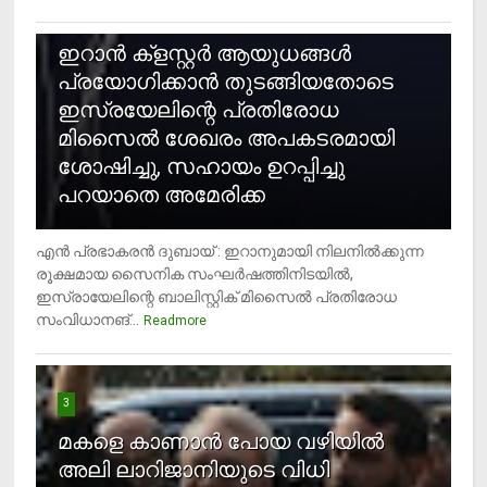
2
ഇറാന്‍ ക്‌ളസ്റ്റര്‍ ആയുധങ്ങള്‍
പ്രയോഗിക്കാന്‍ തുടങ്ങിയതോടെ
ഇസ്രയേലിന്റെ പ്രതിരോധ
മിസൈല്‍ ശേഖരം അപകടരമായി
ശോഷിച്ചു, സഹായം ഉറപ്പിച്ചു
പറയാതെ അമേരിക്ക
എന്‍ പ്രഭാകരന്‍ ദുബായ് : ഇറാനുമായി നിലനില്‍ക്കുന്ന
രൂക്ഷമായ സൈനിക സംഘര്‍ഷത്തിനിടയില്‍,
ഇസ്രായേലിന്റെ ബാലിസ്റ്റിക് മിസൈല്‍ പ്രതിരോധ
സംവിധാനങ്...
Readmore
3
മകളെ കാണാന്‍ പോയ വഴിയില്‍
അലി ലാറിജാനിയുടെ വിധി