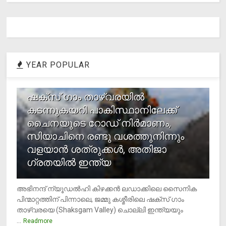
YEAR POPULAR
1
ഷക്സ് ​ഗാം താഴ്‌വരയിൽ
കടന്നുകയറി പാകിസ്ഥാനിലേക്ക്
ചൈനയുടെ റോഡ് നിർമാണം,
സിയാചിനെ രണ്ടു വശത്തുനിന്നും
വളയാൻ ശത്രുക്കൾ, അതിജാ​
ഗ്രതയിൽ ഇന്ത്യ
അഭിനന്ദ് ന്യൂഡൽഹി കിഴക്കൻ ലഡാക്കിലെ സൈനിക
പിന്മാറ്റത്തിന് പിന്നാലെ, ജമ്മു കശ്മീരിലെ ഷക്സ് ​ഗാം
താഴ്‌വരയെ (Shaksgam Valley) ചൊല്ലി ഇന്ത്യയും
...
Readmore