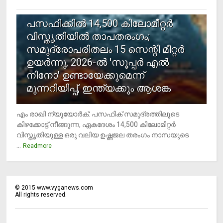
5
പസഫിക്കില്‍ 14,500 കിലോമീറ്റര്‍
വിസ്തൃതിയില്‍ താപതരംഗം;
സമുദ്രോപരിതലം 15 സെന്റി മീറ്റര്‍
ഉയര്‍ന്നു, 2026-ല്‍ 'സൂപ്പര്‍ എല്‍
നിനോ' ഉണ്ടായേക്കുമെന്ന്
മുന്നറിയിപ്പ്, ഇന്ത്യക്കും ആശങ്ക
എം രാഖി ന്യൂയോര്‍ക്: പസഫിക് സമുദ്രത്തിലൂടെ
കിഴക്കോട്ട് നീങ്ങുന്ന, ഏകദേശം 14,500 കിലോമീറ്റര്‍
വിസ്തൃതിയുള്ള ഒരു വലിയ ഉഷ്ണജല തരംഗം നാസയുടെ
...
Readmore
©
2015
www.vyganews.com
All rights reserved.