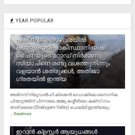
YEAR POPULAR
1
ഷക്സ് ​ഗാം താഴ്‌വരയിൽ
കടന്നുകയറി പാകിസ്ഥാനിലേക്ക്
ചൈനയുടെ റോഡ് നിർമാണം,
സിയാചിനെ രണ്ടു വശത്തുനിന്നും
വളയാൻ ശത്രുക്കൾ, അതിജാ​
ഗ്രതയിൽ ഇന്ത്യ
അഭിനന്ദ് ന്യൂഡൽഹി കിഴക്കൻ ലഡാക്കിലെ സൈനിക
പിന്മാറ്റത്തിന് പിന്നാലെ, ജമ്മു കശ്മീരിലെ ഷക്സ് ​ഗാം
താഴ്‌വരയെ (Shaksgam Valley) ചൊല്ലി ഇന്ത്യയും
...
Readmore
2
ഇറാന്‍ ക്‌ളസ്റ്റര്‍ ആയുധങ്ങള്‍