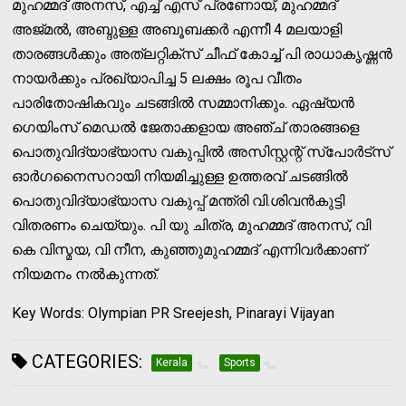
മുഹമ്മദ് അനസ്, എച്ച് എസ് പ്രണോയ്, മുഹമ്മദ്
അജ്മല്‍, അബ്ദുള്ള അബൂബക്കര്‍ എന്നീ 4 മലയാളി
താരങ്ങള്‍ക്കും അത്ലറ്റിക്സ് ചീഫ് കോച്ച് പി രാധാകൃഷ്ണന്‍
നായര്‍ക്കും പ്രഖ്യാപിച്ച 5 ലക്ഷം രൂപ വീതം
പാരിതോഷികവും ചടങ്ങില്‍ സമ്മാനിക്കും. ഏഷ്യന്‍
ഗെയിംസ് മെഡല്‍ ജേതാക്കളായ അഞ്ച് താരങ്ങളെ
പൊതുവിദ്യാഭ്യാസ വകുപ്പില്‍ അസിസ്റ്റന്റ് സ്‌പോര്‍ട്‌സ്
ഓര്‍ഗനൈസറായി നിയമിച്ചുള്ള ഉത്തരവ് ചടങ്ങില്‍
പൊതുവിദ്യാഭ്യാസ വകുപ്പ് മന്ത്രി വി.ശിവന്‍കുട്ടി
വിതരണം ചെയ്യും. പി യു ചിത്ര, മുഹമ്മദ് അനസ്, വി
കെ വിസ്മയ, വി നീന, കുഞ്ഞുമുഹമ്മദ് എന്നിവര്‍ക്കാണ്
നിയമനം നല്‍കുന്നത്.
Key Words: Olympian PR Sreejesh, Pinarayi Vijayan
CATEGORIES:
Kerala
Sports