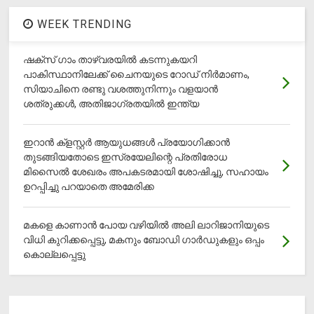
WEEK TRENDING
ഷക്സ് ​ഗാം താഴ്‌വരയിൽ കടന്നുകയറി
പാകിസ്ഥാനിലേക്ക് ചൈനയുടെ റോഡ് നിർമാണം,
സിയാചിനെ രണ്ടു വശത്തുനിന്നും വളയാൻ
ശത്രുക്കൾ, അതിജാ​ഗ്രതയിൽ ഇന്ത്യ
ഇറാന്‍ ക്‌ളസ്റ്റര്‍ ആയുധങ്ങള്‍ പ്രയോഗിക്കാന്‍
തുടങ്ങിയതോടെ ഇസ്രയേലിന്റെ പ്രതിരോധ
മിസൈല്‍ ശേഖരം അപകടരമായി ശോഷിച്ചു, സഹായം
ഉറപ്പിച്ചു പറയാതെ അമേരിക്ക
മകളെ കാണാന്‍ പോയ വഴിയില്‍ അലി ലാറിജാനിയുടെ
വിധി കുറിക്കപ്പെട്ടു, മകനും ബോഡി ഗാര്‍ഡുകളും ഒപ്പം
കൊല്ലപ്പെട്ടു