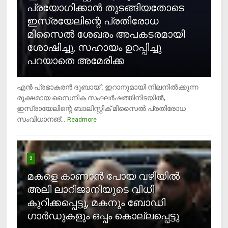
പ്രയോഗിക്കാന്‍ തുടങ്ങിയതോടെ
ഇസ്രയേലിന്റെ പ്രതിരോധ
മിസൈല്‍ ശേഖരം അപകടരമായി
ശോഷിച്ചു, സഹായം ഉറപ്പിച്ചു
പറയാതെ അമേരിക്ക
എന്‍ പ്രഭാകരന്‍ ദുബായ് : ഇറാനുമായി നിലനില്‍ക്കുന്ന
രൂക്ഷമായ സൈനിക സംഘര്‍ഷത്തിനിടയില്‍,
ഇസ്രായേലിന്റെ ബാലിസ്റ്റിക് മിസൈല്‍ പ്രതിരോധ
സംവിധാനങ്...
Readmore
3
മകളെ കാണാന്‍ പോയ വഴിയില്‍
അലി ലാറിജാനിയുടെ വിധി
കുറിക്കപ്പെട്ടു, മകനും ബോഡി
ഗാര്‍ഡുകളും ഒപ്പം കൊല്ലപ്പെട്ടു