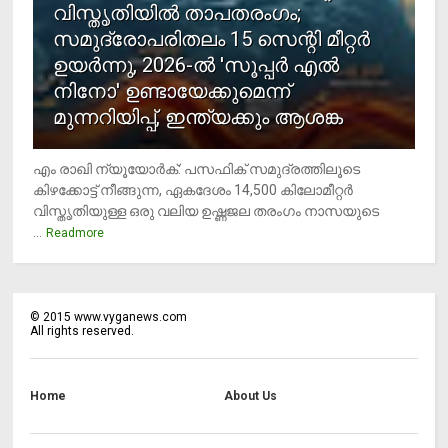
വിസ്തൃതിയില്‍ താപതരംഗം;
സമുദ്രോപരിതലം 15 സെന്റി മീറ്റര്‍
ഉയര്‍ന്നു, 2026-ല്‍ 'സൂപ്പര്‍ എല്‍
നിനോ' ഉണ്ടായേക്കുമെന്ന്
മുന്നറിയിപ്പ്, ഇന്ത്യക്കും ആശങ്ക
എം രാഖി ന്യൂയോര്‍ക്: പസഫിക് സമുദ്രത്തിലൂടെ
കിഴക്കോട്ട് നീങ്ങുന്ന, ഏകദേശം 14,500 കിലോമീറ്റര്‍
വിസ്തൃതിയുള്ള ഒരു വലിയ ഉഷ്ണജല തരംഗം നാസയുടെ
...
Readmore
©
2015
www.vyganews.com
All rights reserved.
Home
About Us